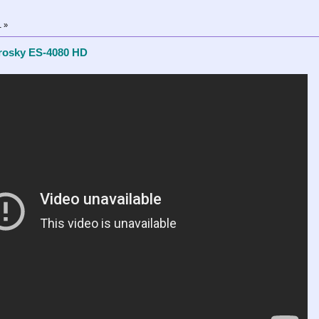
1 »
osky ES-4080 HD