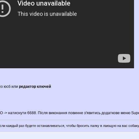
ез юсб или
редактор ключей
 -> натиснути 6688. Після виконання повинне з'явитись додаткове меню Super
если каждый раз будете останавливаться, чтобы бросить палку в лающую на вас собаку