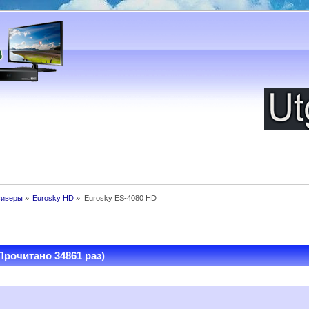
сиверы
»
Eurosky HD
»
Eurosky ES-4080 HD
Прочитано 34861 раз)