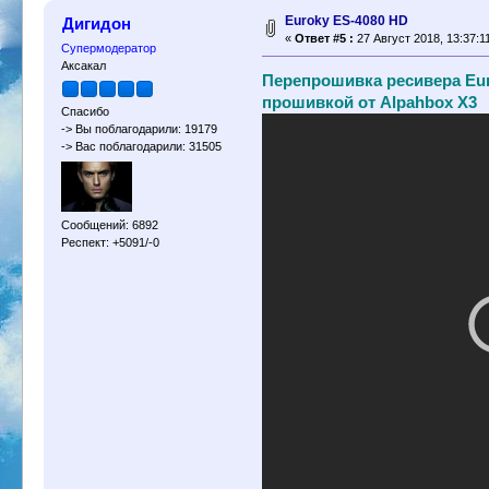
Euroky ES-4080 HD
Дигидон
«
Ответ #5 :
27 Август 2018, 13:37:1
Супермодератор
Аксакал
Перепрошивка ресивера Eur
прошивкой от Alpahbox X3
Спасибо
-> Вы поблагодарили: 19179
-> Вас поблагодарили: 31505
Сообщений: 6892
Респект: +5091/-0