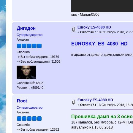
sps - Marjan0506
Euroky ES-4080 HD
Дигидон
«
Ответ #6 :
10 Сентябрь 2018, 23:5
Супермодератор
Аксакал
EUROSKY_ES_4080_HD
Спасибо
в архиве отдельно дамп,списки,клю
-> Вы поблагодарили: 19179
-> Вас поблагодарили: 31505
Сообщений: 6892
Респект: +5091/-0
Eurosky ES-4080 HD
Root
«
Ответ #7 :
13 Сентябрь 2018, 16:2
Супермодератор
Аксакал
Прошивка-дамп на 3 основ
187 каналов, без мусора, с T2-MI, D
Спасибо
актуально на 13.08.2018
-> Вы поблагодарили: 12882