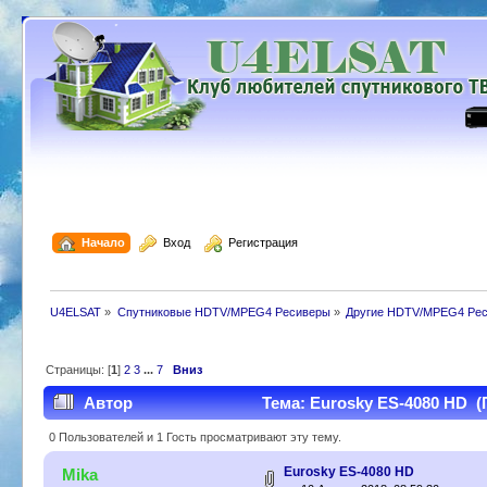
  Начало
  Вход
  Регистрация
U4ELSAT
»
Спутниковые HDTV/MPEG4 Ресиверы
»
Другие HDTV/MPEG4 Ре
Страницы: [
1
]
2
3
...
7
Вниз
Автор
Тема: Eurosky ES-4080 HD (
0 Пользователей и 1 Гость просматривают эту тему.
Eurosky ES-4080 HD
Mika