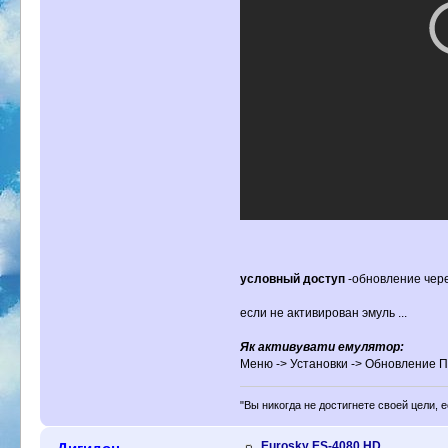
условный доступ
-обновление чер
если не активирован эмуль ...
Як активувати емулятор:
Меню -> Установки -> Обновление ПО
"Вы никогда не достигнете своей цели, 
Eurosky ES-4080 HD