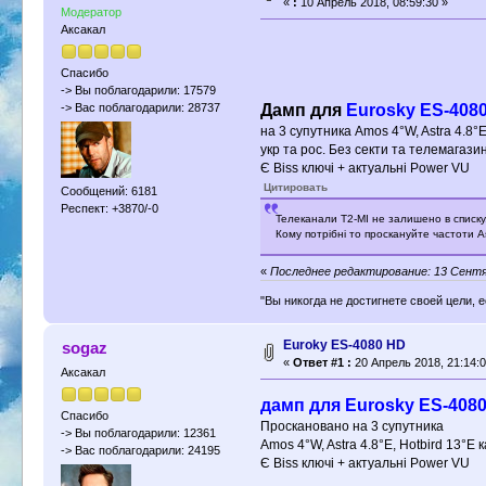
«
:
10 Апрель 2018, 08:59:30 »
Модератор
Аксакал
Спасибо
-> Вы поблагодарили: 17579
Дамп для
Eurosky ES-408
-> Вас поблагодарили: 28737
на 3 супутника Amos 4°W, Astra 4.8°E
укр та рос. Без секти та телемагазин
Є Biss ключі + актуальні Power VU
Цитировать
Сообщений: 6181
Респект: +3870/-0
Телеканали Т2-МІ не залишено в списку
Кому потрібні то проскануйте частоти 
«
Последнее редактирование: 13 Сентяб
"Вы никогда не достигнете своей цели, 
Euroky ES-4080 HD
sogaz
«
Ответ #1 :
20 Апрель 2018, 21:14:0
Аксакал
дамп для Eurosky ES-4080
Спасибо
Проскановано на 3 супутника
-> Вы поблагодарили: 12361
Amos 4°W, Astra 4.8°E, Hotbird 13°E 
-> Вас поблагодарили: 24195
Є Biss ключі + актуальні Power VU