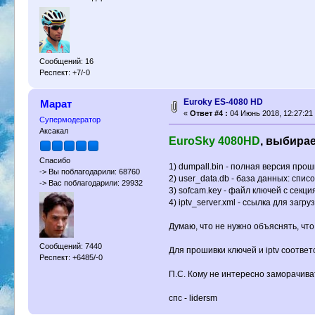
Сообщений: 16
Респект: +7/-0
Euroky ES-4080 HD
Марат
«
Ответ #4 :
04 Июнь 2018, 12:27:21
Супермодератор
Аксакал
EuroSky 4080HD
, выбирае
Спасибо
1) dumpall.bin - полная версия про
-> Вы поблагодарили: 68760
2) user_data.db - база данных: спис
-> Вас поблагодарили: 29932
3) sofcam.key - файл ключей с секция
4) iptv_server.xml - ссылка для заг
Думаю, что не нужно объяснять, что
Сообщений: 7440
Для прошивки ключей и iptv соотв
Респект: +6485/-0
П.С. Кому не интересно заморачива
спс - lidersm