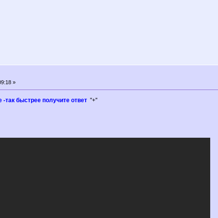
9:18 »
 -так быстрее получите ответ
"+''