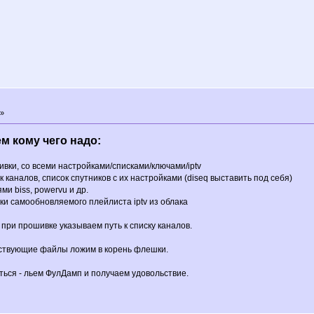
 »
м кому чего надо:
шивки, со всеми настройками/списками/ключами/iptv
ок каналов, список спутников с их настройками (diseq выставить под себя)
ми biss, powervu и др.
рузки самообновляемого плейлиста iptv из облака
 при прошивке указываем путь к списку каналов.
етствующие файлы ложим в корень флешки.
ться - льем ФулДамп и получаем удовольствие.