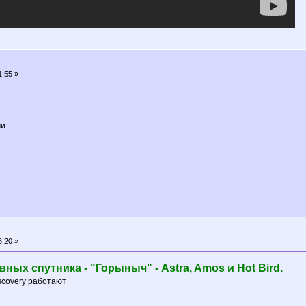
1:55 »
чи
6:20 »
ных спутника - "Горыныч" - Astra, Amos и Hot Bird.
iscovery работают