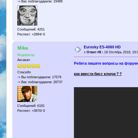
-> Вас поблагодарили: 19489
Сообщений: 4251
Респект: +2884/-0
Eurosky ES-4080 HD
Mika
«
Ответ #8 :
18 Октябрь 2018, 19:0
Модератор
Аксакал
Ребята пишите вопросы на форуме
Спасибо
как ввести бисс ключи ? ?
-> Вы поблагодарили: 17579
-> Вас поблагодарили: 28737
Сообщений: 6181
Респект: +3870/-0