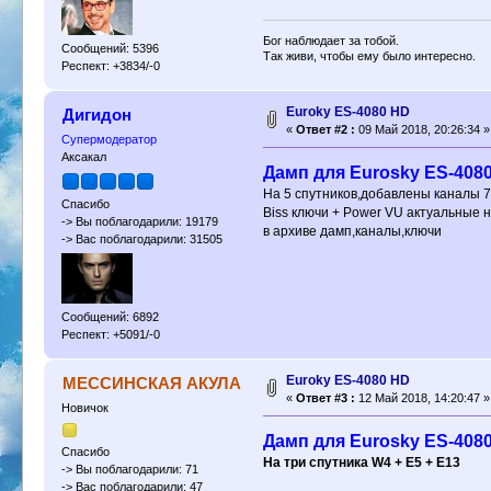
Бог наблюдает за тобой.
Сообщений: 5396
Так живи, чтобы ему было интересно.
Респект: +3834/-0
Euroky ES-4080 HD
Дигидон
«
Ответ #2 :
09 Май 2018, 20:26:34 »
Супермодератор
Аксакал
Дамп для Eurosky ES-4080
На 5 спутников,добавлены каналы 7
Спасибо
Biss ключи + Power VU актуальные н
-> Вы поблагодарили: 19179
в архиве дамп,каналы,ключи
-> Вас поблагодарили: 31505
Сообщений: 6892
Респект: +5091/-0
Euroky ES-4080 HD
МЕССИНСКАЯ АКУЛА
«
Ответ #3 :
12 Май 2018, 14:20:47 »
Новичок
Дамп для Eurosky ES-408
Спасибо
Hа три спутника W4 + E5 + E13
-> Вы поблагодарили: 71
-> Вас поблагодарили: 47