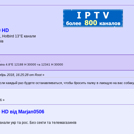
0 HD
, Hotbird 13°E канали
ів
.
Astra 4.8°E 12188 H 30000 та 12341 H 30000
рь 2018, 16:25:28 от Root
»
если каждый раз будете останавливаться, чтобы бросить палку в лающую на вас собаку
6 »
 HD вiд Marjan0506
канали укр та рос. Без секти та телемагазинів