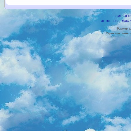
SMF 2.0.1
XHTML
RSS
Мобил
Размер з
Страница сгенери