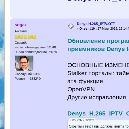
Denys H.265_IPTV/OTT
sogaz
«
Ответ #10 :
17 Март 2019, 23:14:4
Аксакал
Обновление програ
Спасибо
приемников Denys H.
-> Вы поблагодарили: 12348
-> Вас поблагодарили: 24180
ОСНОВНЫЕ ИЗМЕНЕ
Stalker порталы: та
Сообщений: 5392
Респект: +3832/-0
эта функция.
OpenVPN
Другие исправления.
Denys_H.265_IPTV_O
Скрытый текст
Скрытый текст (вы должны войти по