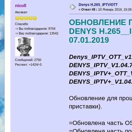
Denys H.265_IPTV/OTT
nicoll
«
Ответ #8 :
10 Январь 2019, 19:26
Аксакал
ОБНОВЛЕНИЕ 
Спасибо
DENYS H.265__I
-> Вы поблагодарили: 9704
-> Вас поблагодарили: 13542
07.01.2019
Denys_IPTV_OTT_v1
Сообщений: 2750
DENYS_IPTV_V1.04.
Респект: +1424/-0
DENYS_IPTV+_OTT_V
DENYS_IPTV+_V1.04
Обновление для прош
приставки).
=Обновлена часть 
=Обновлена часть п