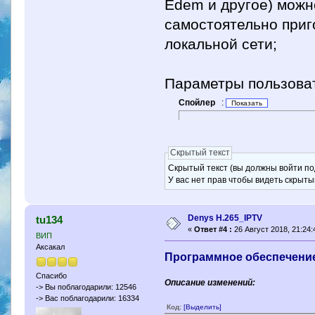
Edem и другое) можн
самостоятельно приг
локальной сети;
Параметры пользоват
Спойлер
:
Скрытый текст
Скрытый текст (вы должны войти по
У вас нет прав чтобы видеть скрыты
Denys H.265_IPTV
tu134
«
Ответ #4 :
26 Август 2018, 21:24:
ВИП
Аксакал
Программное обеспечение д
Спасибо
Описание изменений:
-> Вы поблагодарили: 12546
-> Вас поблагодарили: 16334
Код:
[Выделить]