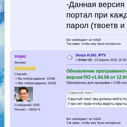
-Данная версия 
портал при каж
парол (твоетв и
Бог наблюдает за тобой.
Так живи, чтобы ему было интересно.
Denys H.265_IPTV
sogaz
«
Ответ #2 :
13 Апрель 2018, 18:35:
Аксакал
Обновление программного 
Спасибо
версия ПО v1.04.58 от 12.0
-> Вы поблагодарили: 12348
Обновление для прошивки с USB нос
-> Вас поблагодарили: 24180
Скрытый текст
Скрытый текст (вы должны войти по
У вас нет прав чтобы видеть скрыты
Сообщений: 5392
Респект: +3832/-0
Бог наблюдает за тобой.
Так живи, чтобы ему было интересно.