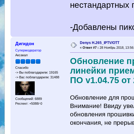
нестандартных 
-Добавлены пик
Denys H.265_IPTV/OTT
Дигидон
«
Ответ #7 :
28 Ноябрь 2018, 13:56
Супермодератор
Аксакал
Обновление п
линейки прием
Спасибо
-> Вы поблагодарили: 19165
ПО v1.04.75 от
-> Вас поблагодарили: 31488
Обновление для прош
Сообщений: 6889
Респект: +5088/-0
Внимание! Ввиду ув
обновления прошив
окончания, не прерыв