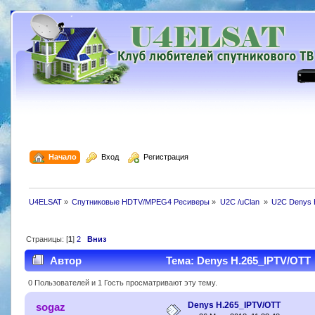
  Начало
  Вход
  Регистрация
U4ELSAT
»
Спутниковые HDTV/MPEG4 Ресиверы
»
U2C /uClan 
»
U2C Denys 
Страницы: [
1
]
2
Вниз
Автор
Тема: Denys H.265_IPTV/OTT 
0 Пользователей и 1 Гость просматривают эту тему.
Denys H.265_IPTV/OTT
sogaz