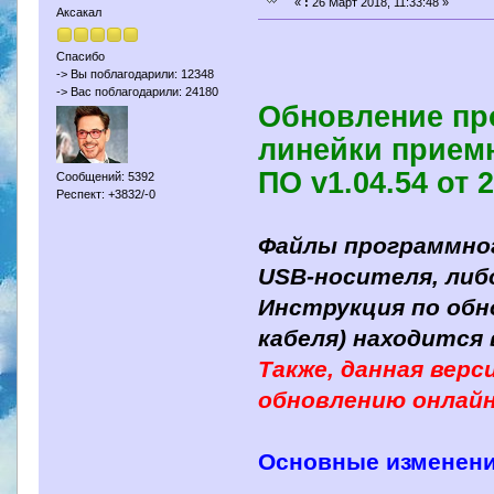
«
:
26 Март 2018, 11:33:48 »
Аксакал
Спасибо
-> Вы поблагодарили: 12348
-> Вас поблагодарили: 24180
Обновление пр
линейки приемн
ПО v1.04.54 от 
Сообщений: 5392
Респект: +3832/-0
Файлы программно
USB-носителя, либ
Инструкция по об
кабеля) находится 
Также, данная вер
обновлению онлайн
Основные изменени