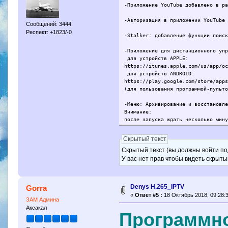
-Приложение YouTube добавлено в р
-Авторизация в приложении YouTube
Сообщений: 3444
Респект: +1823/-0
-Stalker: добавление функции поис
-Приложение для дистанционного уп
для устройств APPLE:
https://itunes.apple.com/us/app/o
для устройств ANDROID:
https://play.google.com/store/app
(для пользования программой-пульт
-Меню: Архивирование и восстановл
Внимание:
после запуска ждать несколько мин
-Исправление ошибки NO AUDIO для 
Скрытый текст
Скрытый текст (вы должны войти по
-Расширение списка стран в настро
У вас нет прав чтобы видеть скрыты
-Расширение списка частот DVBT2 д
-Улучшение опции LCN для DVBT2 (м
Denys H.265_IPTV
Gorra
«
Ответ #5 :
18 Октябрь 2018, 09:28:3
-Улучшения в части синхронизации 
ЗАМ Админа
Аксакал
-Меню обновления ПО: добавлено от
Программно
-Исправления проблем меню USALS