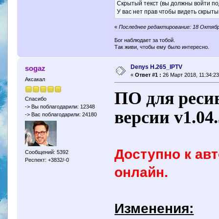
Скрытый текст (вы должны войти по
У вас нет прав чтобы видеть скрыты
«
Последнее редактирование: 18 Октябрь
Бог наблюдает за тобой.
Так живи, чтобы ему было интересно.
Denys H.265_IPTV
sogaz
«
Ответ #1 :
26 Март 2018, 11:34:23
Аксакал
ПО для реси
Спасибо
-> Вы поблагодарили: 12348
версии v1.04.
-> Вас поблагодарили: 24180
Доступно к ав
Сообщений: 5392
Респект: +3832/-0
онлайн.
Изменения: