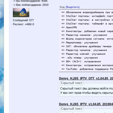
-> Вы поблагодарили: 4586
-> Вас поблагодарили: 2919
Код:
[Выделить]
=> Обновление видеодрайверов при 
=> Stalker порталы: интерфейс пор
=> Stalker порталы: в настройках 
Сообщений: 577
=> Stalker порталы: таймшифт в ар
Респект: +468/-0
=> OpenVPN
=> Кинотеатры: добавлен новый сер
=> Редактор каналов: улучшения
=> Шкалы индикаторов сигнала: опт
=> Медиаплеер: улучшения
=> SAT: обновлены драйверы тюнера
=> Редактор каналов: улучшения
=> Редактор ключей: улучшения
=> .m3u плеер: улучшения
=> DD+ (AC3+): исправления
=> Кинотеатры: исправления воспро
=> YouTube: добавлена поддержка F
=> YouTube: исправление ошибки ил
=> Кинотеатры: YouTube: добавлена
Denys_H.265_IPTV_OTT_v1.04.85_2
=> DVB-T2 исправление ошибок пита
Скрытый текст
=> .m3u плеер: исправление ошибок
=> Stalker порталы: исправление о
Скрытый текст (вы должны войти по
=> Stalker порталы: исправление о
У вас нет прав чтобы видеть скрыты
=> Stalker порталы: исправление о
=> DVB-T2 исправление логики пита
=> DVB-C: добавлен слепой поиск
Denys_H.265_IPTV_v1.04.85_20190
=> DVB-C: NIT поиск добавлен по у
Скрытый текст
=> Другие важные изменения