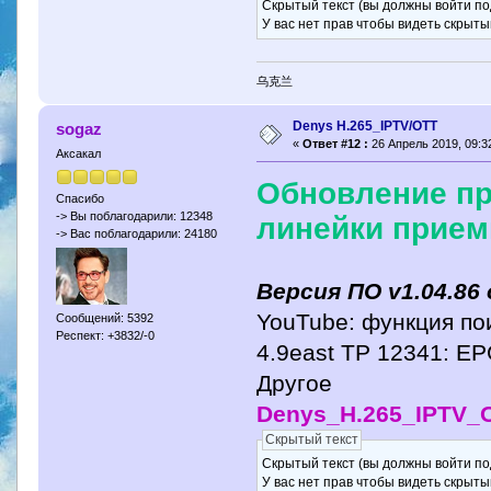
Скрытый текст (вы должны войти по
У вас нет прав чтобы видеть скрыты
乌克兰
Denys H.265_IPTV/OTT
sogaz
«
Ответ #12 :
26 Апрель 2019, 09:32
Аксакал
Обновление пр
Спасибо
-> Вы поблагодарили: 12348
линейки прием
-> Вас поблагодарили: 24180
Версия ПО v1.04.86 
YouTube: функция по
Сообщений: 5392
Респект: +3832/-0
4.9east TP 12341: E
Другое
Denys_H.265_IPTV_O
Скрытый текст
Скрытый текст (вы должны войти по
У вас нет прав чтобы видеть скрыты