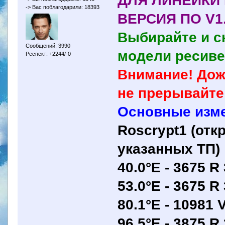
ДЛЯ ЛИНЕЙКИ 
-> Вас поблагодарили: 18393
ВЕРСИЯ ПО V1.0
Выбирайте и с
Сообщений: 3990
модели ресиве
Респект: +2244/-0
Внимание! Дож
не прерывайте
Основные изм
Roscrypt1 (от
указанных ТП) 
40.0°E - 3675 R
53.0°E - 3675 R
80.1°E - 10981 
96.5°E - 3875 R