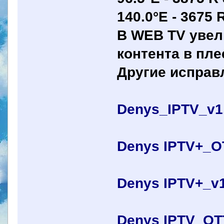
140.0°E - 3675 
В WEB ТV увел
контента в пле
Другие исправ
Denys_IPTV_v1
Denys IPTV+_
Denys IPTV+_v1
Denys IPTV_OT