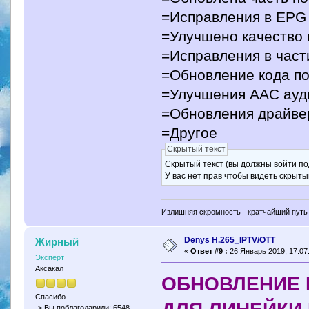
=Исправления в EPG
=Улучшено качество
=Исправления в части
=Обновление кода п
=Улучшения AAC ауд
=Обновления драйве
=Другое
Скрытый текст
Скрытый текст (вы должны войти по
У вас нет прав чтобы видеть скрыты
Излишняя скромность - кратчайший путь 
Denys H.265_IPTV/OTT
Жирный
«
Ответ #9 :
26 Январь 2019, 17:07
Эксперт
Аксакал
ОБНОВЛЕНИЕ 
Спасибо
-> Вы поблагодарили: 6548