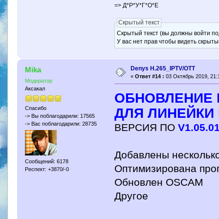
=> Д*Р*У*Г*О*Е
Скрытый текст
Скрытый текст (вы должны войти по
У вас нет прав чтобы видеть скрыты
Denys H.265_IPTV/OTT
Mika
«
Ответ #14 :
03 Октябрь 2019, 21:
Модератор
Аксакал
ОБНОВЛЕНИЕ 
Спасибо
ДЛЯ ЛИНЕЙКИ 
-> Вы поблагодарили: 17565
-> Вас поблагодарили: 28735
ВЕРСИЯ ПО
V1.05.0
Добавлены несколько
Сообщений: 6178
Оптимизирована про
Респект: +3870/-0
Обновлен OSCAM
Другое