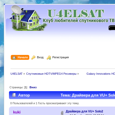
  Начало
  Вход
  Регистрация
U4ELSAT
»
Спутниковые HDTV/MPEG4 Ресиверы
»
 	Galaxy Innovations H
Страницы: [
1
]
Вниз
Автор
Тема: Драйвера для VU+ Solo
0 Пользователей и 1 Гость просматривают эту тему.
Драйвера для VU+ Solo2
kuki