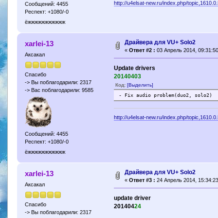
http://u4elsat-new.ru/index.php/topic,1610.0
Сообщений: 4455
Респект: +1080/-0
ёжжжжжжжжжжж
Драйвера для VU+ Solo2
xarlei-13
«
Ответ #2 :
03 Апрель 2014, 09:31:50
Аксакал
Update drivers
Спасибо
20140403
-> Вы поблагодарили: 2317
Код:
[Выделить]
-> Вас поблагодарили: 9585
- Fix audio problem(duo2, solo2)
http://u4elsat-new.ru/index.php/topic,1610.0
Сообщений: 4455
Респект: +1080/-0
ёжжжжжжжжжжж
Драйвера для VU+ Solo2
xarlei-13
«
Ответ #3 :
24 Апрель 2014, 15:34:23
Аксакал
update driver
Спасибо
201404
24
-> Вы поблагодарили: 2317