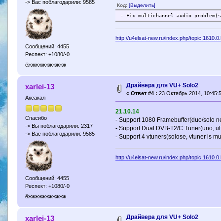
-> Вас поблагодарили: 9585
Код:
[Выделить]
- Fix multichannel audio problem(
http://u4elsat-new.ru/index.php/topic,1610.0
Сообщений: 4455
Респект: +1080/-0
ёжжжжжжжжжжж
Драйвера для VU+ Solo2
xarlei-13
«
Ответ #4 :
23 Октябрь 2014, 10:45:5
Аксакал
21.10.14
Спасибо
- Support 1080 Framebuffer(duo/solo n
-> Вы поблагодарили: 2317
- Support Dual DVB-T2/C Tuner(uno, ul
-> Вас поблагодарили: 9585
- Support 4 vtuners(solose, vtuner is mu
http://u4elsat-new.ru/index.php/topic,1610.0
Сообщений: 4455
Респект: +1080/-0
ёжжжжжжжжжжж
Драйвера для VU+ Solo2
xarlei-13