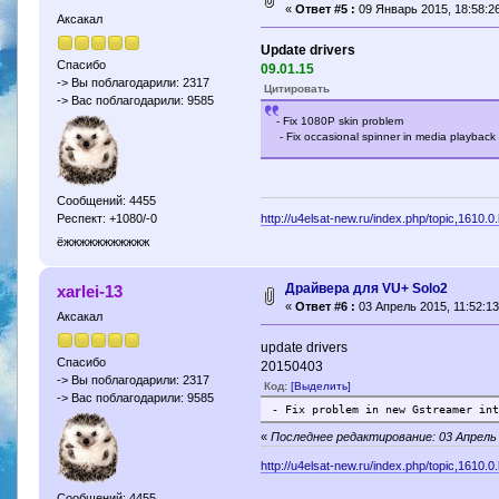
«
Ответ #5 :
09 Январь 2015, 18:58:26
Аксакал
Update drivers
Спасибо
09.01.15
-> Вы поблагодарили: 2317
Цитировать
-> Вас поблагодарили: 9585
- Fix 1080P skin problem
- Fix occasional spinner in media playback
Сообщений: 4455
http://u4elsat-new.ru/index.php/topic,1610.0
Респект: +1080/-0
ёжжжжжжжжжжж
Драйвера для VU+ Solo2
xarlei-13
«
Ответ #6 :
03 Апрель 2015, 11:52:13
Аксакал
update drivers
Спасибо
20150403
-> Вы поблагодарили: 2317
Код:
[Выделить]
-> Вас поблагодарили: 9585
- Fix problem in new Gstreamer in
«
Последнее редактирование: 03 Апрель 2
http://u4elsat-new.ru/index.php/topic,1610.0
Сообщений: 4455