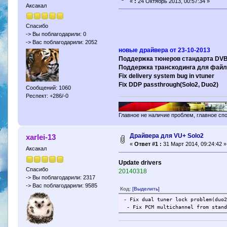
«
:
24 Октябрь 2013, 00:57:34 »
Аксакал
Спасибо
-> Вы поблагодарили: 0
-> Вас поблагодарили: 2052
новые драйвера от 23-10-2013
Поддержка тюнеров стандарта DVB T
Поддержка транскодинга для файло
Fix delivery system bug in vtuner
Fix DDP passthrough(Solo2, Duo2)
Сообщений: 1060
Респект: +286/-0
Главное не наличие проблем, главное сп
Драйвера для VU+ Solo2
xarlei-13
«
Ответ #1 :
31 Март 2014, 09:24:42 »
Аксакал
Update drivers
Спасибо
20140318
-> Вы поблагодарили: 2317
-> Вас поблагодарили: 9585
Код:
[Выделить]
- Fix dual tuner lock problem(duo
- Fix PCM multichannel from stand