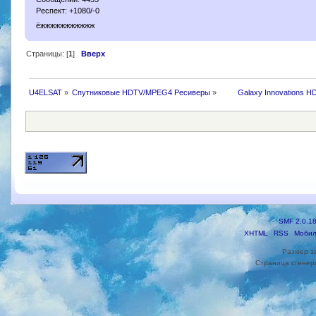
Респект: +1080/-0
ёжжжжжжжжжжж
Страницы: [
1
]
Вверх
U4ELSAT
»
Спутниковые HDTV/MPEG4 Ресиверы
»
 	Galaxy Innovations H
SMF 2.0.1
XHTML
RSS
Мобил
Размер з
Страница сгенери