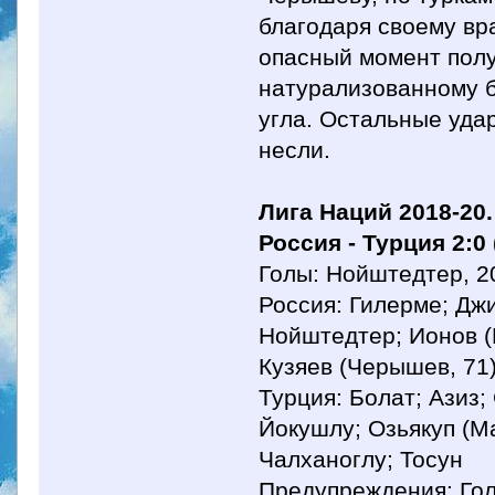
благодаря своему вр
опасный момент полу
натурализованному б
угла. Остальные уда
несли.
Лига Наций 2018-20.
Россия - Турция 2:0 
Голы: Нойштедтер, 20
Россия: Гилерме; Дж
Нойштедтер; Ионов (К
Кузяев (Черышев, 71)
Турция: Болат; Азиз
Йокушлу; Озьякуп (Ма
Чалханоглу; Тосун
Предупреждения: Голо