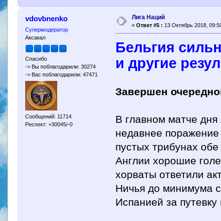
Лига Наций
vdovbnenko
«
Ответ #5 :
13 Октябрь 2018, 09:50
Супермодератор
Аксакал
Бельгия сильн
и другие резу
Спасибо
-> Вы поблагодарили: 30274
-> Вас поблагодарили: 47471
Завершен очередно
Сообщений: 11714
В главном матче дня 
Респект: +30045/-0
недавнее поражение 
пустых трибунах обе
Англии хорошие гол
хорваты ответили ак
Ничья до минимума с
Испанией за путевку