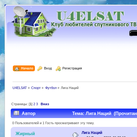
  Начало
  Вход
  Регистрация
U4ELSAT
»
Спорт
»
Футбол
»
Лига Наций
Страницы: [
1
]
2
3
Вниз
Автор
Тема: Лига Наций (Прочитано
0 Пользователей и 1 Гость просматривают эту тему.
Лига Наций
Жирный