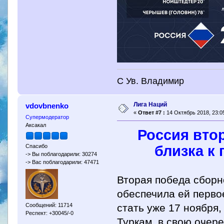
С Ув. Владимир
Лига Наций
vdovbnenko
«
Ответ #7 :
14 Октябрь 2018, 23:05
Супермодератор
Аксакал
Россия вто
близка к 
Спасибо
-> Вы поблагодарили: 30274
-> Вас поблагодарили: 47471
Вторая победа сборн
обеспечила ей перво
Сообщений: 11714
стать уже 17 ноября
Респект: +30045/-0
Туркам, в свою очере