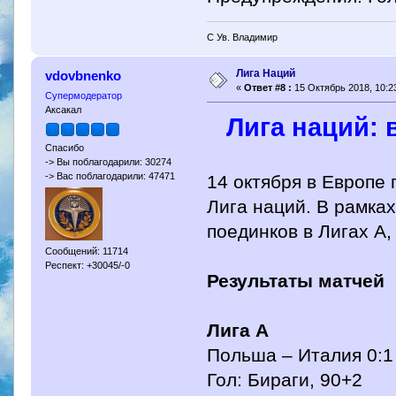
С Ув. Владимир
Лига Наций
vdovbnenko
«
Ответ #8 :
15 Октябрь 2018, 10:23
Супермодератор
Аксакал
Лига наций: 
Спасибо
-> Вы поблагодарили: 30274
-> Вас поблагодарили: 47471
14 октября в Европе
Лига наций. В рамка
поединков в Лигах A, 
Сообщений: 11714
Респект: +30045/-0
Результаты матчей
Лига А
Польша – Италия 0:1
Гол: Бираги, 90+2