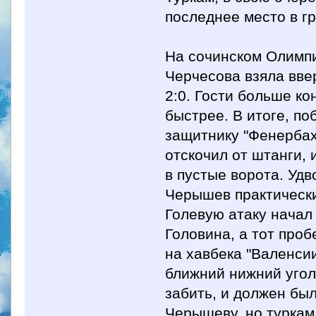
последнее место в гр
На сочинском Олимп
Черчесова взяла вве
2:0. Гости больше ко
быстрее. В итоге, по
защитнику "Фенербах
отскочил от штанги, 
в пустые ворота. Уд
Черышев практически
Голевую атаку начал
Головина, а тот про
на хавбека "Валенси
ближний нижний угол
забить, и должен бы
Черышеву, но туркам