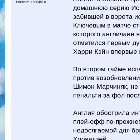
Респект: +30045/-0
домашнюю серию Исп
забившей в ворота и
Ключевым в матче ст
которого англичане в
отметился первым ду
Харри Кэйн впервые 
Во втором тайме исп
против возобновлени
Шимон Марчиняк, не 
пенальти за фол пос
Англия обострила инт
плей-офф по-прежнем
недосягаемой для бр
Хорватией.