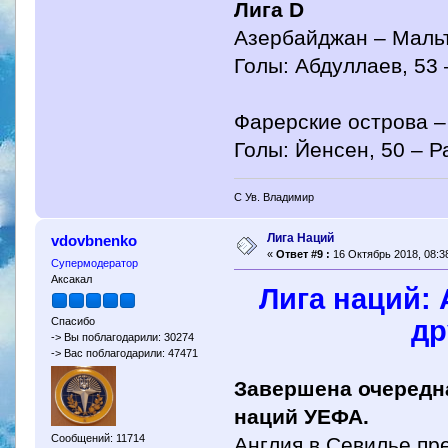
Лига D
Азербайджан – Мальт
Голы: Абдуллаев, 53 
Фарерские острова –
Голы: Йенсен, 50 – Р
С Ув. Владимир
Лига Наций
vdovbnenko
«
Ответ #9 :
16 Октябрь 2018, 08:38
Супермодератор
Аксакал
Лига наций:
др
Спасибо
-> Вы поблагодарили: 30274
-> Вас поблагодарили: 47471
Завершена очередна
наций УЕФА.
Сообщений: 11714
Англия в Севилье п