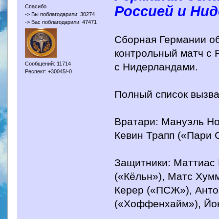
Россией и Ни
Спасибо
-> Вы поблагодарили: 30274
-> Вас поблагодарили: 47471
Сборная Германии об
контрольный матч с 
Сообщений: 11714
с Нидерландами.
Респект: +30045/-0
Полный список вызв
Вратари: Мануэль Но
Кевин Трапп («Пари 
Защитники: Маттиас 
(«Кёльн»), Матс Хум
Керер («ПСЖ»), Анто
(«Хоффенхайм»), Йон