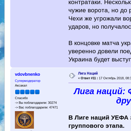
контратаки. Несколь
чужие ворота, но до 
Чехи же угрожали во
ударов, но получалос
В концовке матча ук
уверенно довели пое
Украина будет высту
Лига Наций
vdovbnenko
«
Ответ #11 :
17 Октябрь 2018, 08:3
Супермодератор
Аксакал
Лига наций:
др
Спасибо
-> Вы поблагодарили: 30274
-> Вас поблагодарили: 47471
В Лиге наций УЕФА
группового этапа.