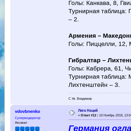
Голы: Канкава, 8, Гви
Турнирная таблица: Г
– 2.
Армения – Македони
Голы: Пиццелли, 12, 
Гибралтар – Лихтен
Голы: Кабрера, 61, Ч
Турнирная таблица: М
Лихтенштейн – 3.
С Ув. Владимир
Лига Наций
vdovbnenko
«
Ответ #12 :
10 Ноябрь 2018, 13:0
Супермодератор
Аксакал
Германия огла