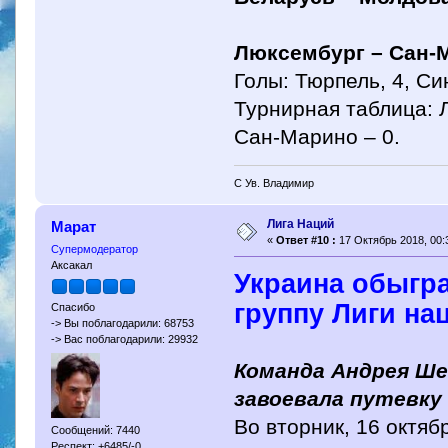
Люксембург – Сан-
Голы: Тюрпель, 4, Си
Турнирная таблица: Л
Сан-Марино – 0.
С Ув. Владимир
Лига Наций
Марат
«
Ответ #10 :
17 Октябрь 2018, 00:
Супермодератор
Аксакал
Украина обыгр
группу Лиги на
Спасибо
-> Вы поблагодарили: 68753
-> Вас поблагодарили: 29932
Команда Андрея Ше
завоевала путевку
Во вторник, 16 октяб
Сообщений: 7440
Респект: +6485/-0