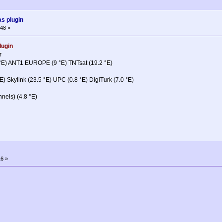
as plugin
48 »
lugin
r
6 °E) ANT1 EUROPE (9 °E) TNTsat (19.2 °E)
) Skylink (23.5 °E) UPC (0.8 °E) DigiTurk (7.0 °E)
nels) (4.8 °E)
6 »