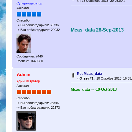
«
:
28 Сентябрь 2013, 20:05:00 »
Супермодератор
Аксакал
Спасибо
-> Вы поблагодарили: 68736
Mcas_data 28-Sep-2013
-> Вас поблагодарили: 29932
Сообщений: 7440
Респект: +6485/-0
Re: Mcas_data
Admin
«
Ответ #1 :
10 Октябрь 2013, 16:35:
Администратор
Аксакал
Mcas_data -=-10-Oct-2013
Спасибо
-> Вы поблагодарили: 23846
-> Вас поблагодарили: 22373