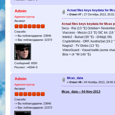
Actual files keys keydata for Mc
Admin
«
Ответ #7 :
27 Октябрь 2013, 20:01:
Администратор
Аксакал
Actual files keys keydata for Mcas p
Seca - Rai (13 °E) October> Novembe
Спасибо
Viaccess - Mezzo (13 °E) SIC Int. (1
-> Вы поблагодарили: 23846
Irdeto2 - Bulsat (39 °E) - (04&gt; 06)
-> Вас поблагодарили: 22373
CryptoWorks - ORF, AustriaSat (19.2 °E
Nagra2 - TV Globo (13 °E)
VideoGuard - Viasat baltik (some chan
Biss > (4 °W-140 °E)
Сообщений: 6550
Респект: +4594/-0
Mcas_data
Admin
«
Ответ #8 :
04 Ноябрь 2013, 18:00:1
Администратор
Аксакал
Mcas_data--- 04-Nov-2013
Спасибо
-> Вы поблагодарили: 23846
-> Вас поблагодарили: 22373