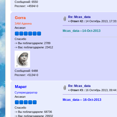
Сообщений: 6550
Респект: +4594/-0
Re: Mcas_data
Gorra
«
Ответ #2 :
14 Октябрь 2013, 17:33:
ЗАМ Админа
Аксакал
Mcas_data---14-Oct-2013
Спасибо
-> Вы поблагодарили: 2789
-> Вас поблагодарили: 23412
Сообщений: 6488
Респект: +5134/-0
Re: Mcas_data
Марат
«
Ответ #3 :
16 Октябрь 2013, 09:44:
Супермодератор
Аксакал
Mcas_data--- 16-Oct-2013
Спасибо
-> Вы поблагодарили: 68736
-> Вас поблагодарили: 29932