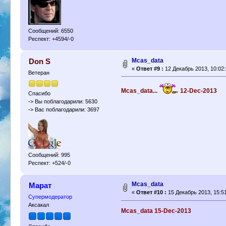
Сообщений: 6550
Респект: +4594/-0
Mcas_data
Don S
«
Ответ #9 :
12 Декабрь 2013, 10:02:
Ветеран
Mcas_data...
12-Dec-2013
Спасибо
-> Вы поблагодарили: 5630
-> Вас поблагодарили: 3697
Сообщений: 995
Респект: +524/-0
Mcas_data
Марат
«
Ответ #10 :
15 Декабрь 2013, 15:51
Супермодератор
Аксакал
Mcas_data 15-Dec-2013