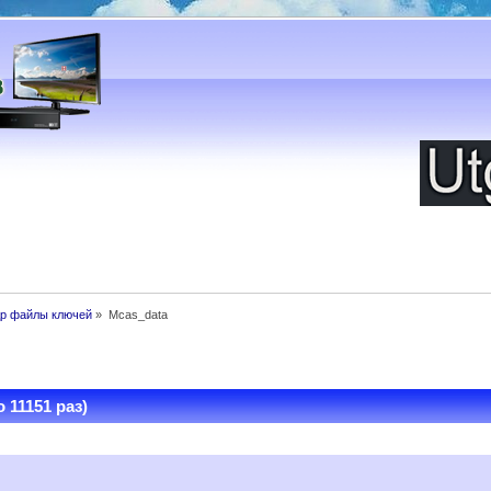
др файлы ключей
»
Mcas_data
 11151 раз)