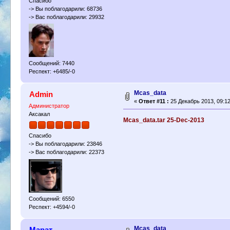
Спасибо
-> Вы поблагодарили: 68736
-> Вас поблагодарили: 29932
Сообщений: 7440
Респект: +6485/-0
Mcas_data
Admin
«
Ответ #11 :
25 Декабрь 2013, 09:12
Администратор
Аксакал
Mcas_data.tar 25-Dec-2013
Спасибо
-> Вы поблагодарили: 23846
-> Вас поблагодарили: 22373
Сообщений: 6550
Респект: +4594/-0
Mcas_data
Марат