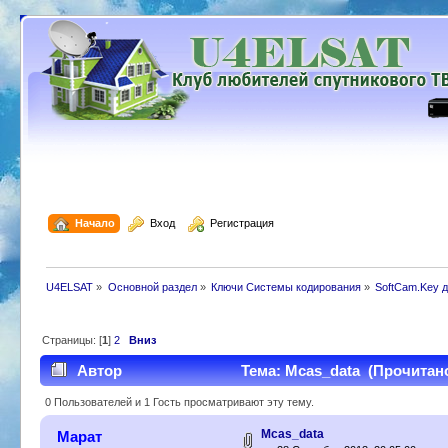
  Начало
  Вход
  Регистрация
U4ELSAT
»
Основной раздел
»
Ключи Системы кодирования
»
SoftCam.Key 
Страницы: [
1
]
2
Вниз
Автор
Тема: Mcas_data (Прочитано
0 Пользователей и 1 Гость просматривают эту тему.
Mcas_data
Марат