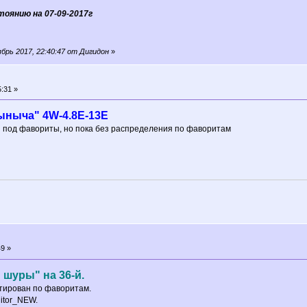
тоянию на 07-09-2017г
рь 2017, 22:40:47 от Дигидон
»
:31 »
ыныча" 4W-4.8E-13E
 под фавориты, но пока без распределения по фаворитам
9 »
 шуры" на 36-й.
тирован по фаворитам.
itor_NEW.