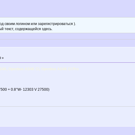
д своим логином или зарегистрироваться ).
ый текст, содержащейся здесь.
9 »
S4K, Openbox AS4K CI, Openbox AS4K CI Pro
7500 + 0.8°W- 12303 V 27500)