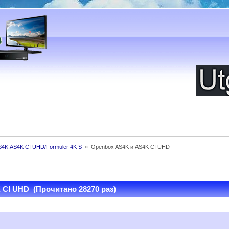
4K,AS4K CI UHD/Formuler 4K S 
»
Openbox AS4K и AS4K CI UHD
CI UHD (Прочитано 28270 раз)