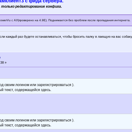
амклиент3 с фида сервера.
, только редактирование конфига.
 PowerVu с АУ(проверено на 4.9Е). Поднимается без проблем после пропадания интернета.
если каждый раз будете останавливаться, чтобы бросить палку в лающую на вас собаку
D
:38 »
д своим логином или зарегистрироваться ).
ый текст, содержащейся здесь.
д своим логином или зарегистрироваться ).
ый текст, содержащейся здесь.