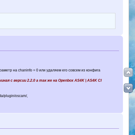
метр на chaninfo = 0 или удаляем его совсем из конфига
ая с версии 2.2.0 а так же на Openbox AS4K | AS4K CI
a/plugin/oscam/,