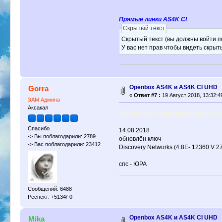
Прямые линки AS4K CI
Скрытый текст
Скрытый текст (вы должны войти по
У вас нет прав чтобы видеть скрыт
Openbox AS4K и AS4K CI UHD
Gorra
«
Ответ #7 :
19 Август 2018, 13:32:4
ЗАМ Админа
Аксакал
Softcam для ресиверов Openbox A
Спасибо
14.08.2018
-> Вы поблагодарили: 2789
обновлён ключ
-> Вас поблагодарили: 23412
Discovery Networks (4.8E- 12360 V 2
спс - ЮРА
Сообщений: 6488
Респект: +5134/-0
Openbox AS4K и AS4K CI UHD
Mika