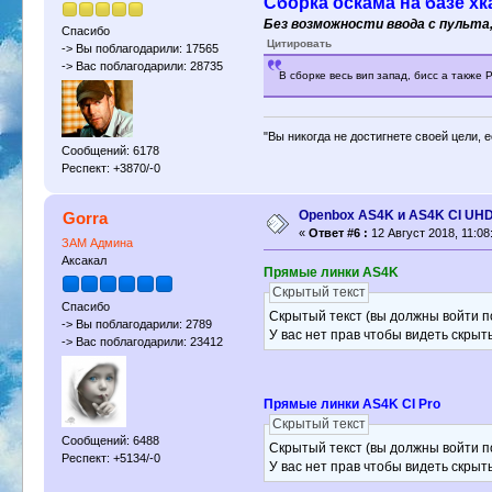
Сборка оскама на базе хк
Без возможности ввода с пульта
Спасибо
Цитировать
-> Вы поблагодарили: 17565
-> Вас поблагодарили: 28735
В сборке весь вип запад, бисс а также
"Вы никогда не достигнете своей цели, 
Сообщений: 6178
Респект: +3870/-0
Openbox AS4K и AS4K CI UH
Gorra
«
Ответ #6 :
12 Август 2018, 11:08
ЗАМ Админа
Аксакал
Прямые линки AS4K
Скрытый текст
Спасибо
Скрытый текст (вы должны войти по
-> Вы поблагодарили: 2789
У вас нет прав чтобы видеть скрыт
-> Вас поблагодарили: 23412
Прямые линки AS4K CI Pro
Скрытый текст
Сообщений: 6488
Скрытый текст (вы должны войти по
Респект: +5134/-0
У вас нет прав чтобы видеть скрыт