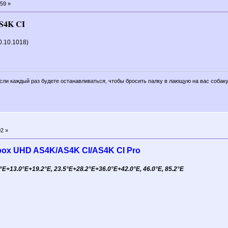
59 »
S4K CI
0.10.1018)
если каждый раз будете останавливаться, чтобы бросить палку в лающую на вас собаку
2 »
box UHD AS4K/AS4K CI/AS4K CI Pro
+13.0°E+19.2°E, 23.5°E+28.2°E+36.0°E+42.0°E, 46.0°E, 85.2°E