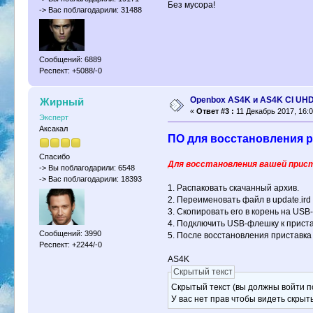
Без мусора!
-> Вас поблагодарили: 31488
Сообщений: 6889
Респект: +5088/-0
Openbox AS4K и AS4K CI UH
Жирный
«
Ответ #3 :
11 Декабрь 2017, 16:0
Эксперт
Аксакал
ПО для восстановления ре
Спасибо
Для восстановления вашей прист
-> Вы поблагодарили: 6548
-> Вас поблагодарили: 18393
1. Распаковать скачанный архив.
2. Переименовать файл в update.ird
3. Скопировать его в корень на USB
4. Подключить USB-флешку к приста
Сообщений: 3990
5. После восстановления приставка
Респект: +2244/-0
AS4K
Скрытый текст
Скрытый текст (вы должны войти по
У вас нет прав чтобы видеть скрыт