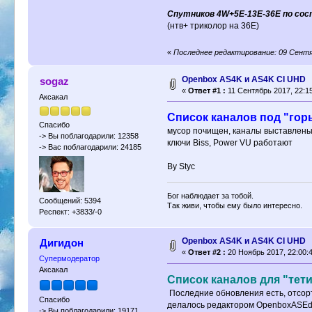
Спутников 4W+5E-13E-36E по сос
(нтв+ триколор на 36Е)
«
Последнее редактирование: 09 Сентяб
Openbox AS4K и AS4K CI UHD
sogaz
«
Ответ #1 :
11 Сентябрь 2017, 22:15
Аксакал
Список каналов под "гор
Спасибо
мусор почищен, каналы выставлены
-> Вы поблагодарили: 12358
ключи Biss, Power VU работают
-> Вас поблагодарили: 24185
By Styc
Бог наблюдает за тобой.
Сообщений: 5394
Так живи, чтобы ему было интересно.
Респект: +3833/-0
Openbox AS4K и AS4K CI UHD
Дигидон
«
Ответ #2 :
20 Ноябрь 2017, 22:00:4
Супермодератор
Аксакал
Список каналов для "тети
Последние обновления есть, отсор
Спасибо
делалось редактором OpenboxASEd
-> Вы поблагодарили: 19171