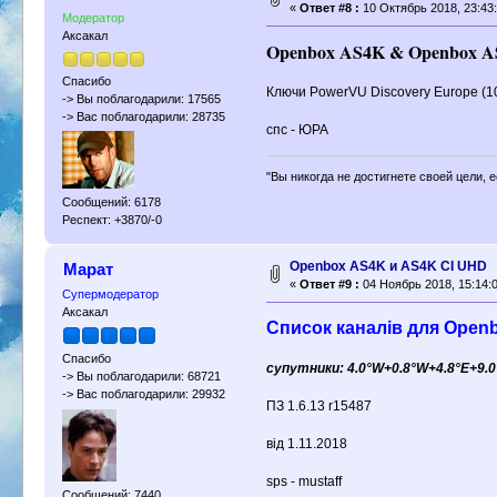
«
Ответ #8 :
10 Октябрь 2018, 23:43:
Модератор
Аксакал
Openbox AS4K & Openbox A
Спасибо
Ключи PowerVU Discovery Europe (1
-> Вы поблагодарили: 17565
-> Вас поблагодарили: 28735
спс - ЮРА
"Вы никогда не достигнете своей цели, 
Сообщений: 6178
Респект: +3870/-0
Openbox AS4K и AS4K CI UHD
Марат
«
Ответ #9 :
04 Ноябрь 2018, 15:14:0
Супермодератор
Аксакал
Список каналів для Open
Спасибо
супутники: 4.0°W+0.8°W+4.8°E+9.0°E
-> Вы поблагодарили: 68721
-> Вас поблагодарили: 29932
ПЗ 1.6.13 r15487
від 1.11.2018
sps - mustaff
Сообщений: 7440