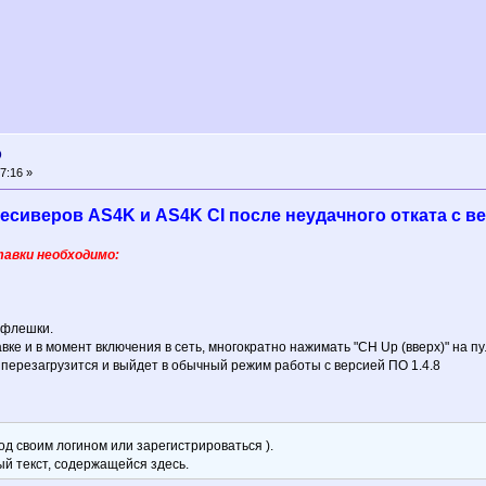
D
7:16 »
сиверов AS4K и AS4K CI после неудачного отката с верс
авки необходимо:
-флешки.
вке и в момент включения в сеть, многократно нажимать "CH Up (вверх)" на п
 перезагрузится и выйдет в обычный режим работы с версией ПО 1.4.8
д своим логином или зарегистрироваться ).
ый текст, содержащейся здесь.