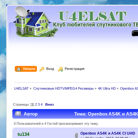
  Начало
  Вход
  Регистрация
U4ELSAT
»
Спутниковые HDTV/MPEG4 Ресиверы
»
4K Ultra HD
»
Openbox AS
Страницы: [
1
]
2
3
4
Вниз
Автор
Тема: Openbox AS4K и AS4K 
0 Пользователей и 4 Гостей просматривают эту тему.
Openbox AS4K и AS4K CI UHD
tu134