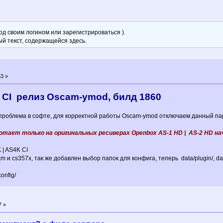
д своим логином или зарегистрироваться ).
ый текст, содержащейся здесь.
3 »
 CI релиз Oscam-ymod, билд 1860
 проблема в софте, для корректной работы Oscam-ymod отключаем данный пара
тает только на оригинальных ресиверах Openbox AS-1 HD | AS-2 HD начин
 | AS4K CI
 и cs357x, так же добавлен выбор папок для конфига, теперь data/plugin/, dat
onfig/
7 »