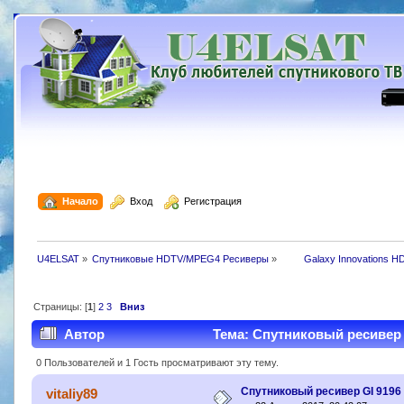
  Начало
  Вход
  Регистрация
U4ELSAT
»
Спутниковые HDTV/MPEG4 Ресиверы
»
 	Galaxy Innovations H
Страницы: [
1
]
2
3
Вниз
Автор
Тема: Спутниковый ресивер G
0 Пользователей и 1 Гость просматривают эту тему.
Спутниковый ресивер GI 9196 
vitaliy89