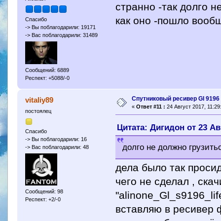
странно -так долго 
как оно -пошло вооб
Спасибо
-> Вы поблагодарили: 19171
-> Вас поблагодарили: 31489
Сообщений: 6889
Респект: +5088/-0
Спутниковый ресивер GI 9196 
vitaliy89
«
Ответ #11 :
24 Август 2017, 11:29
постоялец
Цитата: Дигидон от 23 Авг
Спасибо
-> Вы поблагодарили: 16
долго не должно грузит
-> Вас поблагодарили: 48
дела было так просид
чего не сделал , ска
Сообщений: 98
"alinone_Gl_s9196_l
Респект: +2/-0
вставляю в ресивер 