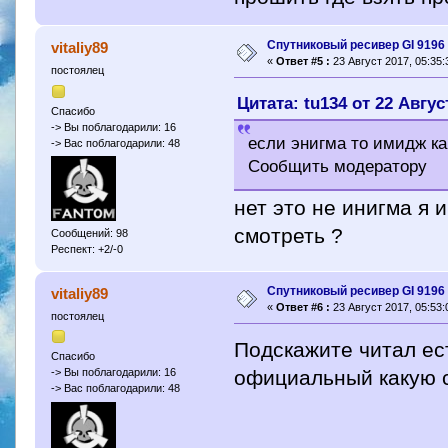
Спутниковый ресивер GI 9196 
vitaliy89
«
Ответ #5 :
23 Август 2017, 05:35:
постоялец
Цитата: tu134 от 22 Авгус
Спасибо
-> Вы поблагодарили: 16
если энигма то имидж ка
-> Вас поблагодарили: 48
Сообщить модератору
нет это не инигма я 
смотреть ?
Сообщений: 98
Респект: +2/-0
Спутниковый ресивер GI 9196 
vitaliy89
«
Ответ #6 :
23 Август 2017, 05:53:
постоялец
Подскажите читал ес
Спасибо
официальный какую с
-> Вы поблагодарили: 16
-> Вас поблагодарили: 48