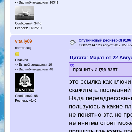
-> Вас поблагодарили: 16341
Сообщений: 3446
Респект: +1825/-0
Спутниковый ресивер GI 9196 
vitaliy89
«
Ответ #4 :
23 Август 2017, 05:32:
постоялец
Цитата: Марат от 22 Авгус
Спасибо
-> Вы поблагодарили: 16
прошить и где взят
-> Вас поблагодарили: 48
это ссылка как ключ
скажите а последний 
Сообщений: 98
Нада переадресованн
Респект: +2/-0
пользуюсь а какие пл
не понятно эта не п
не инигма стоит мож
прошить где взять п