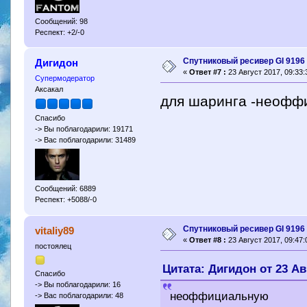
Сообщений: 98
Респект: +2/-0
Спутниковый ресивер GI 9196 
Дигидон
«
Ответ #7 :
23 Август 2017, 09:33:
Супермодератор
Аксакал
для шаринга -неофф
Спасибо
-> Вы поблагодарили: 19171
-> Вас поблагодарили: 31489
Сообщений: 6889
Респект: +5088/-0
Спутниковый ресивер GI 9196 
vitaliy89
«
Ответ #8 :
23 Август 2017, 09:47:
постоялец
Цитата: Дигидон от 23 Авг
Спасибо
-> Вы поблагодарили: 16
неоффициальную
-> Вас поблагодарили: 48