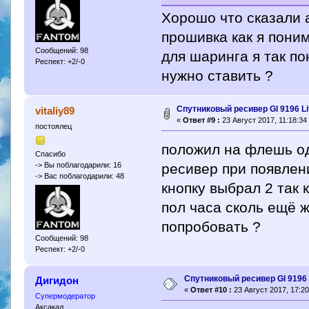
Хорошо что сказали 
прошивка как я поним
Сообщений: 98
для шаринга я так п
Респект: +2/-0
нужно ставить ?
Спутниковый ресивер GI 9196 L
vitaliy89
«
Ответ #9 :
23 Август 2017, 11:18:34
постоялец
положил на флешь од
Спасибо
ресивер при появлен
-> Вы поблагодарили: 16
-> Вас поблагодарили: 48
кнопку выбрал 2 так 
пол часа сколь ещё 
попробовать ?
Сообщений: 98
Респект: +2/-0
Спутниковый ресивер GI 9196 
Дигидон
«
Ответ #10 :
23 Август 2017, 17:20
Супермодератор
Аксакал