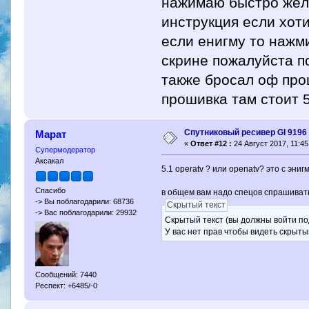
нажимаю быстро жёлт
инструкция если хот
если енигму то нажми
скрине пожалуйста п
также бросал оф про
прошивка там стоит 5.
Спутниковый ресивер GI 9196 
Марат
«
Ответ #12 :
24 Август 2017, 11:45
Супермодератор
Аксакал
5.1 operatv ? или openatv? это с эниг
Спасибо
в общем вам надо спецов спрашивать
-> Вы поблагодарили: 68736
Скрытый текст
-> Вас поблагодарили: 29932
Скрытый текст (вы должны войти по
У вас нет прав чтобы видеть скрыты
Сообщений: 7440
Респект: +6485/-0