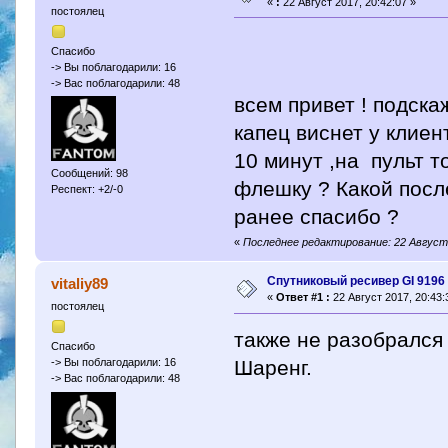
«
:
22 Август 2017, 20:42:07 »
постоялец
Спасибо
-> Вы поблагодарили: 16
-> Вас поблагодарили: 48
всем привет ! подск
капец виснет у клиен
10 минут ,на пульт т
Сообщений: 98
флешку ? Какой посл
Респект: +2/-0
ранее спасибо ?
«
Последнее редактирование: 22 Август 
Спутниковый ресивер GI 9196 
vitaliy89
«
Ответ #1 :
22 Август 2017, 20:43:
постоялец
также не разобрался 
Спасибо
Шаренг.
-> Вы поблагодарили: 16
-> Вас поблагодарили: 48