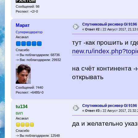
Сообщений: 98
Респект: +2/-0
Спутниковый ресивер GI 9196 
Марат
«
Ответ #2 :
22 Август 2017, 21:13:
Супермодератор
Аксакал
тут -как прошить и г
new.ru/index.php?to
Спасибо
-> Вы поблагодарили: 68736
-> Вас поблагодарили: 29932
на счёт континента -
открывать
Сообщений: 7440
Респект: +6485/-0
Спутниковый ресивер GI 9196 
tu134
«
Ответ #3 :
22 Август 2017, 21:32:
ВИП
Аксакал
да и желательно указ
Спасибо
-> Вы поблагодарили: 12548