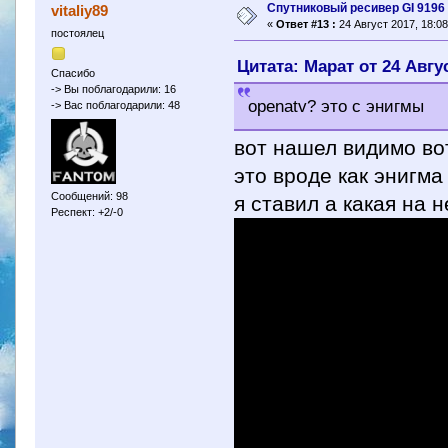
Спутниковый ресивер GI 9196 
vitaliy89
«
Ответ #13 :
24 Август 2017, 18:08
постоялец
Цитата: Марат от 24 Авгус
Спасибо
-> Вы поблагодарили: 16
openatv? это с энигмы
-> Вас поблагодарили: 48
вот нашел видимо во
это вроде как энигма
Сообщений: 98
я ставил а какая на 
Респект: +2/-0