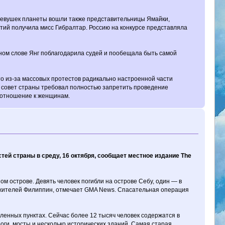
х девушек планеты вошли также представительницы Ямайки,
атий получила мисс Гибралтар. Россию на конкурсе представляла
ном слове Янг поблагодарила судей и пообещала быть самой
то из-за массовых протестов радикально настроенной части
й совет страны требовал полностью запретить проведение
е отношение к женщинам.
тей страны в среду, 16 октября, сообщает местное издание The
 острове. Девять человек погибли на острове Себу, один — в
 жителей Филиппин, отмечает GMA News. Спасательная операция
ленных пунктах. Сейчас более 12 тысяч человек содержатся в
ги, мосты и несколько исторических зданий. Самая старая