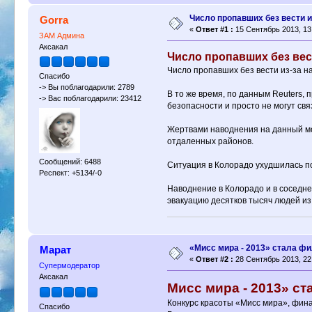
Число пропавших без вести 
Gorra
«
Ответ #1 :
15 Сентябрь 2013, 13
ЗАМ Админа
Аксакал
Число пропавших без вес
Число пропавших без вести из-за н
Спасибо
-> Вы поблагодарили: 2789
В то же время, по данным Reuters, 
-> Вас поблагодарили: 23412
безопасности и просто не могут св
Жертвами наводнения на данный мом
отдаленных районов.
Сообщений: 6488
Ситуация в Колорадо ухудшилась по
Респект: +5134/-0
Наводнение в Колорадо и в соседне
эвакуацию десятков тысяч людей из
«Мисс мира - 2013» стала ф
Марат
«
Ответ #2 :
28 Сентябрь 2013, 22
Супермодератор
Аксакал
Мисс мира - 2013» с
Конкурс красоты «Мисс мира», фина
Спасибо