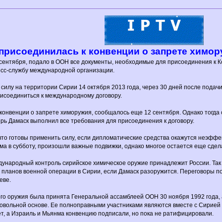
присоединилась к конвенции о запрете химор
 сентября, подало в ООН все документы, необходимые для присоединения к 
ресс-службу международной организации.
 силу на территории Сирии 14 октября 2013 года, через 30 дней после подач
исоединиться к международному договору.
 конвенции о запрете химоружия, сообщалось еще 12 сентября. Однако тогда
ь Дамаск выполнил все требования для присоединения к договору.
о готовы применить силу, если дипломатические средства окажутся неэффек
а в субботу, произошли важные подвижки, однако многое остается еще сдел
ународный контроль сирийское химическое оружие принадлежит России. Так 
т планов военной операции в Сирии, если Дамаск разоружится. Переговоры п
еве.
о оружия была принята Генеральной ассамблеей ООН 30 ноября 1992 года, а
овольной основе. Ее полноправными участниками являются вместе с Сирией 
т, а Израиль и Мьянма конвенцию подписали, но пока не ратифицировали.