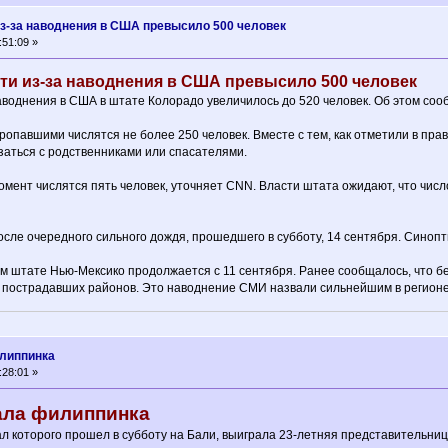
из-за наводнения в США превысило 500 человек
:51:09 »
ти из-за наводнения в США превысило 500 человек
аводнения в США в штате Колорадо увеличилось до 520 человек. Об этом соо
пропавшими числятся не более 250 человек. Вместе с тем, как отметили в прав
язаться с родственниками или спасателями.
ент числятся пять человек, уточняет CNN. Власти штата ожидают, что число
сле очередного сильного дождя, прошедшего в субботу, 14 сентября. Синопт
м штате Нью-Мексико продолжается с 11 сентября. Ранее сообщалось, что бе
 пострадавших районов. Это наводнение СМИ назвали сильнейшим в регионе 
илиппинка
:28:01 »
тала филиппинка
л которого прошел в субботу на Бали, выиграла 23-летняя представительниц