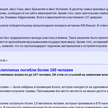
анция, мисс Гана, мисс Бразилия и мисс Испания. В десятку самых красивы
алии, сообщается на сайте мероприятия. Кроме того, приз зрительских симп
ка Эльмира Абдразакова. Всего в мероприятии участвовали 137 девушек.
учила победительница прошлогоднего конкурса китаянка Юй Вэнься. В ответ
дил без традиционного выхода участниц в бикини. Такое решение было приня
яется крупнейшим мусульманским государством мира). Кроме того, исламски
а, заявляя, что он пропагандирует гедонизм, материализм и потребительско
9:08 »
липпинах погибли более 100 человек
иппинах возросло до 107 человек. Об этом со ссылкой на заявление влас
ловек — были найдены в провинции Бохол, которая находится на одноименном
 человек получили травмы. Пропавшими без вести числятся не менее десяти
ясение затронуло более 2,8 миллиона человек, которые проживали в 879 насе
х. В результате землетрясения были разрушены или сильно повреждены доро