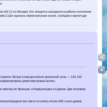
ю.
и (04:12 по Москве). Его эпицентр находился в районе поселения
служба США оценила землетрясение иначе, сообщив о магнитуде
 циклон. Ветры в нем достигали ураганной силы — 130-140
и зафиксированы девятиметровые волны.
 жертвы во Франции, в Нидерландах и в Дании. Два человека
лектропередачи без света остались более 800 тысяч домов.