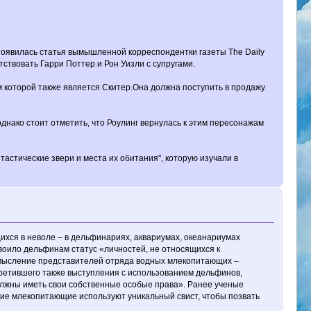
появилась статья вымышленной корреспондентки газеты The Daily
ствовать Гарри Поттер и Рон Уизли с супругами.
ом которой также является Скитер.Она должна поступить в продажу
однако стоит отметить, что Роулинг вернулась к этим пересонажам
астические звери и места их обитания", которую изучали в
хся в неволе – в дельфинариях, аквариумах, океанариумах
оило дельфинам статус «личностей, не относящихся к
смысление представителей отряда водных млекопитающих –
ретившего также выступления с использованием дельфинов,
должны иметь свои собственные особые права». Ранее ученые
ские млекопитающие используют уникальный свист, чтобы позвать