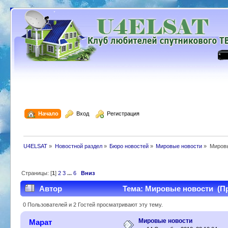
  Начало
  Вход
  Регистрация
U4ELSAT
»
Новостной раздел
»
Бюро новостей
»
Мировые новости
»
Миров
Страницы: [
1
]
2
3
...
6
Вниз
Автор
Тема: Мировые новости (Пр
0 Пользователей и 2 Гостей просматривают эту тему.
Мировые новости
Марат