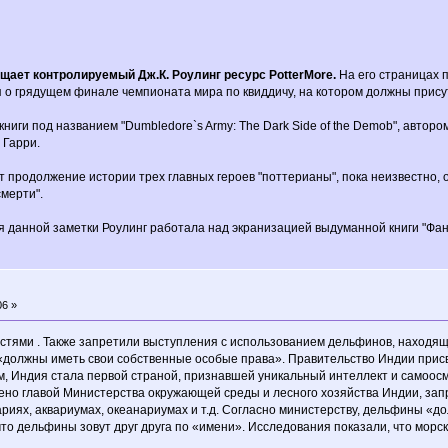
щает контролируемый Дж.К. Роулинг ресурс PotterMore.
На его страницах 
 о грядущем финале чемпионата мира по квиддичу, на котором должны присут
книги под названием "Dumbledore`s Army: The Dark Side of the Demob", автор
 Гарри.
т продолжение истории трех главных героев "поттерианы", пока неизвестно, 
мерти".
 данной заметки Роулинг работала над экранизацией выдуманной книги "Фант
06 »
тями . Также запретили выступления с использованием дельфинов, находящи
«должны иметь свои собственные особые права». Правительство Индии присв
ом, Индия стала первой страной, признавшей уникальный интеллект и самоо
ено главой Министерства окружающей среды и лесного хозяйства Индии, зап
риях, аквариумах, океанариумах и т.д. Согласно министерству, дельфины «
что дельфины зовут друг друга по «имени». Исследования показали, что мор