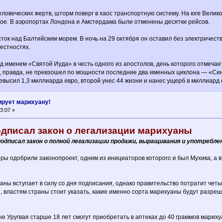
ловеческих жертв, шторм поверг в хаос транспортную систему. На юге Вел
ое. В аэропортах Лондона и Амстердама были отменены десятки рейсов.
ок над Балтийским морем. В ночь на 29 октября он оставил без электричеств
рестностях.
д именем «Святой Иуда» в честь одного из апостолов, день которого отмечае
 правда, не превзошел по мощности последние два именных циклона — «Синт
евысил 1,3 миллиарда евро, второй унес 44 жизни и нанес ущерб в миллиард 
ирует марихуану!
3:07 »
одписал закон о легализации марихуаны
одписал закон о полной легализации продажи, выращивания и употребле
оры одобрили законопроект, одним из инициаторов которого и был Мухика, а 
аны вступает в силу со дня подписания, однако правительство потратит че
, властям страны стоит указать, какие именно сорта марихуаны будут разре
не Уругвая старше 18 лет смогут приобретать в аптеках до 40 граммов мари