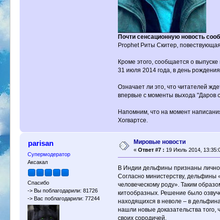
Почти сенсационную новость сооб
Prophet Риты Скитер, повествующая
Кроме этого, сообщается о выпуске 
31 июля 2014 года, в день рождения
Означает ли это, что читателей жде
впервые с моменты выхода "Даров с
Напомним, что на момент написания
Хогвартсе.
Мировые новости
parisan
«
Ответ #7 :
19 Июль 2014, 13:35:
Супермодератор
Аксакал
В Индии дельфины признаны личнос
Согласно министерству, дельфины 
Спасибо
человеческому роду». Таким образ
-> Вы поблагодарили: 81726
китообразных. Решение было озвуч
-> Вас поблагодарили: 77244
находящихся в неволе – в дельфина
нашли новые доказательства того, 
своих сородичей.