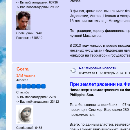
Presse.
-> Вы поблагодарили: 68736
-> Вас поблагодарили: 29932
В финал, кроме нее, вышли мисс Фр
Индонезии, Англии, Непала и Австр
18-летняя жительница Междуреченс
По традиции, корону филиппинке вр
Сообщений: 7440
лучшей Мисс мира.
Респект: +6485/-0
В 2013 году конкурс впервые прохо
местных мусульман (Индонезия явл
конкурса на территории государств
Re: Мировые новости
Gorra
«
Ответ #3 :
16 Октябрь 2013, 11:1
ЗАМ Админа
Аксакал
При землетрясении на Фи
Число жертв землетрясения на Фил
Спасибо
Philippine Star.
-> Вы поблагодарили: 2789
-> Вас поблагодарили: 23412
Тела большинства погибших — 97 че
провинции Сикихор. Еще около 280
продолжается.
Всего, по данным властей, землетр
Сообщений: 6488
специальных эвакуационных центра