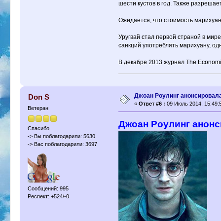
шести кустов в год. Также разреша
Ожидается, что стоимость марихуан
Уругвай стал первой страной в мир
санкций употреблять марихуану, о
В декабре 2013 журнал The Economis
Джоан Роулинг анонсировала
Don S
«
Ответ #6 :
09 Июль 2014, 15:49:
Ветеран
Джоан Роулинг анонс
Спасибо
-> Вы поблагодарили: 5630
-> Вас поблагодарили: 3697
Сообщений: 995
Респект: +524/-0