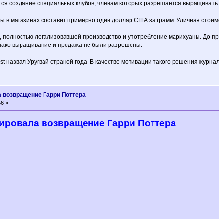
ется создание специальных клубов, членам которых разрешается выращивать до
ы в магазинах составит примерно один доллар США за грамм. Уличная стоимо
е, полностью легализовавшей производство и употребление марихуаны. До п
днако выращивание и продажа не были разрешены.
t назвал Уругвай страной года. В качестве мотивации такого решения журнал
 возвращение Гарри Поттера
56 »
ировала возвращение Гарри Поттера