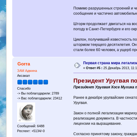
Помимо разрушенных строений и че
сообщение и частично автомобильн
Шторм продолжает двигаться на вост
погоду в Санкт-Петербурге и его ок
Циклон, получивший известность по
штормом текущего десятилетия. Он,
стали более 60 человек, а ущерб пр
Первая страна мира легализ
Gorra
«
Ответ #5 :
25 Декабрь 2013, 11:1
ЗАМ Админа
Аксакал
Президент Уругвая п
Президент Уругвая Хосе Мухика п
Спасибо
-> Вы поблагодарили: 2789
Ранее в декабре уругвайские сенат
-> Вас поблагодарили: 23412
Уругвая.
Закон о полной легализации мариху
реализацию документа. В частности
лицензии на выращивание.
Сообщений: 6488
Респект: +5134/-0
Согласно принятому закону, гражда