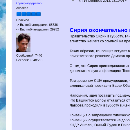
«
:
14 Сентябрь 2013, 23:10:04 »
Супермодератор
Аксакал
Спасибо
-> Вы поблагодарили: 68736
Сирия окончательно 
-> Вас поблагодарили: 29932
Правительство Сирии в субботу, 14
агентство Reuters со ссылкой на п
Таким образом, конвенция вступит в
Сообщений: 7440
приветствовал решение Дамаска пр
Респект: +6485/-0
О том, что Сирия присоединилась к
дополнительную информацию. Тепер
Тем временем США предупредили, чт
американский президент Барак Обам
Напомним, идея поставить под межд
что Вашингтон мог бы отказаться о
Лаврова проходили в субботу в Жен
Конвенция о запрещении химическог
Конвенции осуществляется на добр
КНДР, Ангола, Южный Судан и Египе