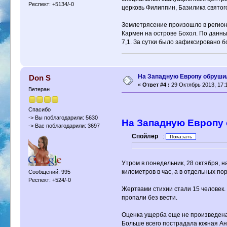
Респект: +5134/-0
церковь Филиппин, Базилика святог
Землетрясение произошло в регионе
Кармен на острове Бохол. По данны
7,1. За сутки было зафиксировано 
На Западную Европу обруши
Don S
«
Ответ #4 :
29 Октябрь 2013, 17:1
Ветеран
Спасибо
-> Вы поблагодарили: 5630
На Западную Европу
-> Вас поблагодарили: 3697
Спойлер
:
Утром в понедельник, 28 октября,
километров в час, а в отдельных п
Сообщений: 995
Респект: +524/-0
Жертвами стихии стали 15 человек.
пропали без вести.
Оценка ущерба еще не произведена,
Больше всего пострадала южная Анг