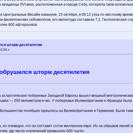
о младенца XVI века, расположенная в городе Себу, потеряла свою колокольн
 Центральные Висайи накануне, 15 октября, в 08:12 утра по местному времен
м филиппинских сейсмологов, его магнитуда составила 7,2. Геологическая 
более 800 афтершоков.
лся шторм десятилетия
0:24 »
 обрушился шторм десятилетия
 на атлантическое побережье Западной Европы вышел мощный внетропический
орывах — 200 километров в час. У побережья Великобритании и Франции был
 Большинство погибших пришлось на Великобританию и Германию. Были также
 но очевидно, что он составит сотни миллионов евро. Из-за обрывов линий э
лия, где число отключений превысило 600 тысяч.