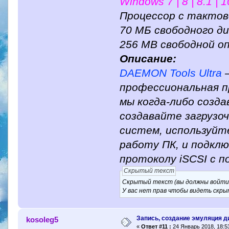
Windows 7 | 8 | 8.1 | 1
Процессор с тактов
70 МБ свободного д
256 MB свободной о
Описание:
DAEMON Tools Ultra
—
профессиональная п
мы когда-либо созд
создавайте загрузо
систем, используйт
работу ПК, и подкл
протоколу iSCSI с 
Скрытый текст
Скрытый текст (вы должны войти п
У вас нет прав чтобы видеть скры
Запись, создание эмуляция д
kosoleg5
«
Ответ #11 :
24 Январь 2018, 18:53