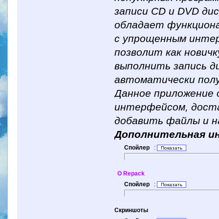
записи CD и DVD дис
обладает функциона
с упрощенным интер
позволит как новичк
выполнить запись д
автоматически полу
Данное приложение
интерфейсом, доста
добавить файлы и н
Дополнительная и
Спойлер
:
O Repack
Спойлер
:
Скриншоты