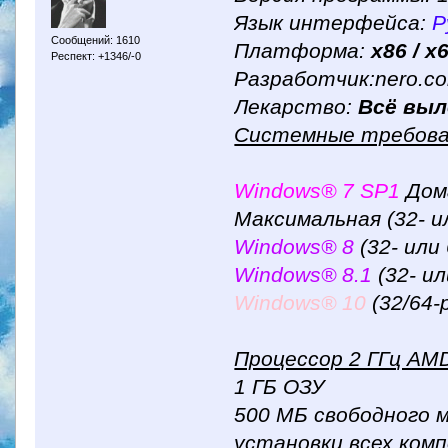
Язык интерфейса:
Р
Сообщений: 1610
Платформа:
x86 / x
Респект: +1346/-0
Разработчик:nero.c
Лекарство:
Всё выл
Системные требова
Windows® 7 SP1
Дом
Максимальная (32- и
Windows® 8
(32- или
Windows® 8.1
(32- и
Windows® 10
(32/64-
Процессор 2 ГГц AMD
1 ГБ ОЗУ
500 МБ свободного 
установки всех ком