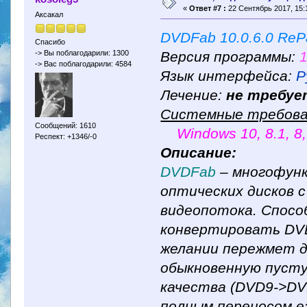
«
Ответ #7 :
22 Сентябрь 2017, 15:
Аксакал
DVDFab 10.0.6.0 RePa
Спасибо
Версия программы:
1
-> Вы поблагодарили: 1300
-> Вас поблагодарили: 4584
Язык интерфейса:
Р
Лечение:
не требуе
Системные требова
Сообщений: 1610
Windows 10, 8.1, 8,
Респект: +1346/-0
Описание:
DVDFab
– многофунк
оптических дисков 
видеопотока. Спосо
конвертировать DVD
желании пережмет д
обыкновенную пусту
качества (DVD9->DVD
полным переносом е