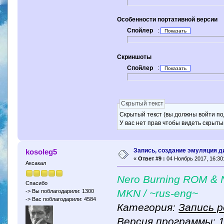
Особенности портативной версии
Спойлер
:
Скриншоты
Спойлер
:
Скрытый текст
Скрытый текст (вы должны войти по
У вас нет прав чтобы видеть скрыты
Запись, создание эмуляция д
kosoleg5
«
Ответ #9 :
04 Ноябрь 2017, 16:30
Аксакал
Nero Burning ROM & N
Спасибо
MKN / ~rus-eng~
-> Вы поблагодарили: 1300
-> Вас поблагодарили: 4584
Категория:
Запись 
Версия программы: 1