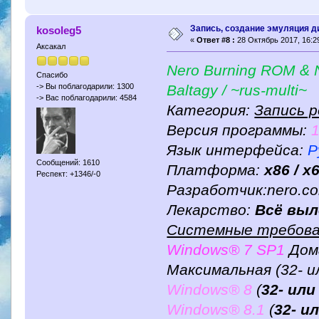
Запись, создание эмуляция д
kosoleg5
«
Ответ #8 :
28 Октябрь 2017, 16:29
Аксакал
Nero Burning ROM & N
Спасибо
Baltagy / ~rus-multi~
-> Вы поблагодарили: 1300
-> Вас поблагодарили: 4584
Категория:
Запись 
Версия программы:
Язык интерфейса:
Р
Сообщений: 1610
Платформа:
x86 / x
Респект: +1346/-0
Разработчик:nero.c
Лекарство:
Всё выл
Системные требова
Windows® 7 SP1
Дом
Максимальная (32- и
Windows® 8
(
32- или
Windows® 8.1
(
32- и