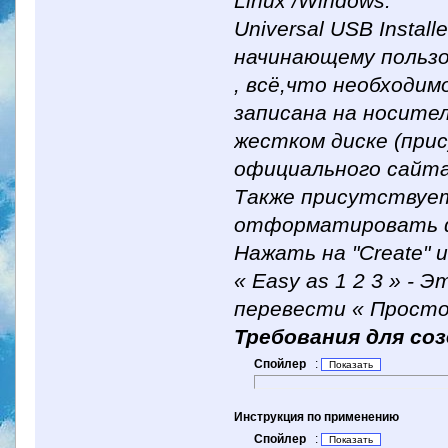
Linux /Windows.
Universal USB Instal
начинающему польз
, всё,что необходим
записана на носител
жестком диске (при
официального сайта
Также присутствует
отформатировать ф
Нажать на "Create" 
« Easy as 1 2 3 » -
перевести « Просто 
Требования для соз
Спойлер
:
Инструкция по применению
Спойлер
: