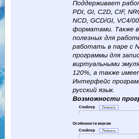
Поддерживает работ
PDI, GI, C2D, CIF, N
NCD, GCD/GI, VC4/00
форматами. Также в
полезных для работы
работать в паре с N
программы для запи
виртуальными эмулят
120%, а также имее
Интерфейс программ
русский язык.
Возможности про
Спойлер
:
Особенности версии
Спойлер
: