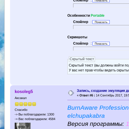
Спойлер
:
Особенности
Portable
Спойлер
:
Скриншоты
Спойлер
:
Скрытый текст
Скрытый текст (вы должны войти по
У вас нет прав чтобы видеть скрыты
Запись, создание эмуляция д
kosoleg5
«
Ответ #6 :
14 Сентябрь 2017, 19:
Аксакал
BurnAware Professiona
Спасибо
elchupakabra
-> Вы поблагодарили: 1300
-> Вас поблагодарили: 4584
Версия программы:
1