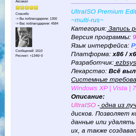
Аксакал
UltraISO Premium Edit
Спасибо
~multi-rus~
-> Вы поблагодарили: 1300
-> Вас поблагодарили: 4584
Категория:
Запись р
Версия программы:
9
Язык интерфейса:
Р
Сообщений: 1610
Платформа:
x86 / x
Респект: +1346/-0
Разработчик:
ezbsys
Лекарство:
Всё выл
Системные требова
Windows XP | Vista | 7 
Описание:
UltraISO
-
одна из лу
дисков. Позволяет 
данные или удалять 
их, а также создава