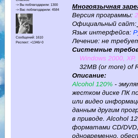
Многоязычная заре
-> Вы поблагодарили: 1300
-> Вас поблагодарили: 4584
Версия программы:
2
Официальный сайт:
Язык интерфейса:
Р
Сообщений: 1610
Лечение: не требуе
Респект: +1346/-0
Системные требов
Windows 2000, XP, S
32MB (or more) of
Описание:
Alcohol 120%
- эмуля
жестком диске ПК по
или видео информац
данным другим прог
в приводе. Alcohol 
форматами CD/DVD,
одновременно, обес