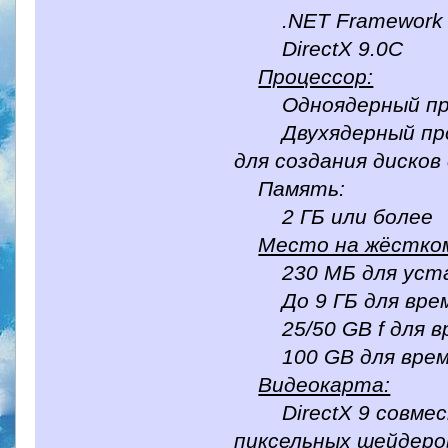
.NET Framework 
DirectX 9.0C
Процессор:
Одноядерный проц
Двухядерный проце
для создания дисков 
Память:
2 ГБ или более
Место на жёстком
230 МБ для уста
До 9 ГБ для врем
25/50 GB f для вре
100 GB для времен
Видеокарта:
DirectX 9 совмест
пиксельных шейдеров