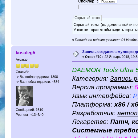
Спойлер
:
Скрытый текст
Скрытый текст (вы должны войти по
У вас нет прав чтобы видеть скрыты
«
Последнее редактирование: 04 Ноябрь 
Запись, создание эмуляция д
kosoleg5
«
Ответ #10 :
22 Январь 2018, 19:3
Аксакал
DAEMON Tools Ultra 5.
Спасибо
Категория:
Запись 
-> Вы поблагодарили: 1300
-> Вас поблагодарили: 4584
Версия программы:
5
Язык интерфейса:
Р
Платформа:
x86 / x
Сообщений: 1610
Разработчик:
aemon-
Респект: +1346/-0
Лекарство:
Патч, к
Системные требов