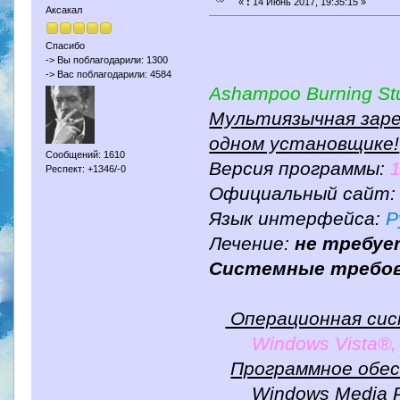
«
:
14 Июнь 2017, 19:35:15 »
Аксакал
Спасибо
-> Вы поблагодарили: 1300
-> Вас поблагодарили: 4584
Ashampoo Burning Stu
Мультиязычная заре
одном установщике!
Сообщений: 1610
Версия программы:
1
Респект: +1346/-0
Официальный сайт
Язык интерфейса:
Р
Лечение:
не требуе
Системные требов
Операционная сис
Windows Vista®,
Программное обес
Windows Media Pla