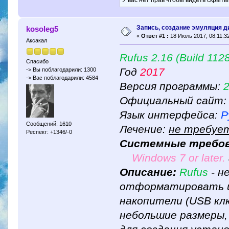
Запись, создание эмуляция д
kosoleg5
«
Ответ #1 :
18 Июль 2017, 08:11:32
Аксакал
Rufus 2.16 (Build 112
Спасибо
Год
2017
-> Вы поблагодарили: 1300
-> Вас поблагодарили: 4584
Версия программы:
2
Официальный сайт
Язык интерфейса:
Р
Сообщений: 1610
Лечение:
не требуе
Респект: +1346/-0
Системные требов
Windows 7 or later.
Описание:
Rufus
- н
отформатировать и
накопители (USB клю
небольшие размеры,