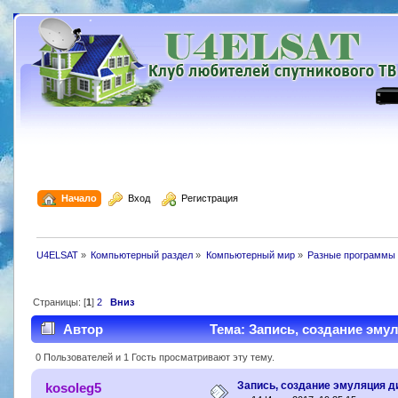
  Начало
  Вход
  Регистрация
U4ELSAT
»
Компьютерный раздел
»
Компьютерный мир
»
Разные программы 
Страницы: [
1
]
2
Вниз
Автор
Тема: Запись, создание эмул
0 Пользователей и 1 Гость просматривают эту тему.
Запись, создание эмуляция д
kosoleg5