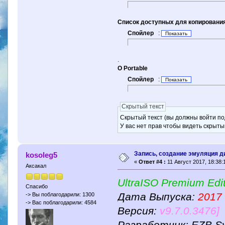
Список доступных для копирования
Спойлер
:
.
О Portable
Спойлер
:
Скрытый текст
Скрытый текст (вы должны войти по
У вас нет прав чтобы видеть скрыты
Запись, создание эмуляция д
kosoleg5
«
Ответ #4 :
11 Август 2017, 18:38:
Аксакал
UltraISO Premium Edit
Спасибо
Дата Выпуска:
2017
-> Вы поблагодарили: 1300
-> Вас поблагодарили: 4584
Версия:
v9.7.0.3476]