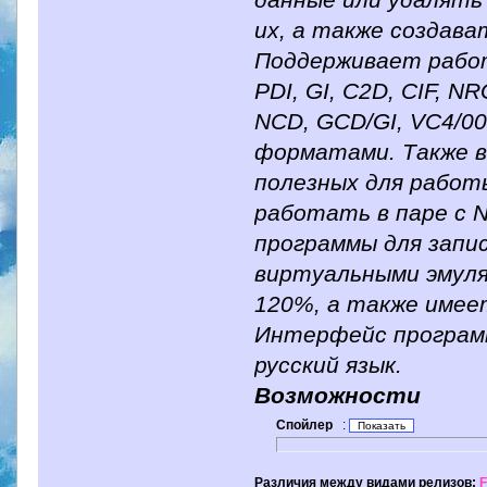
данные или удалять 
их, а также создава
Поддерживает работ
PDI, GI, C2D, CIF, N
NCD, GCD/GI, VC4/00
форматами. Также в
полезных для работы
работать в паре с N
программы для запи
виртуальными эмулят
120%, а также имее
Интерфейс программ
русский язык.
Возможности
Спойлер
:
Различия между видами релизов:
F