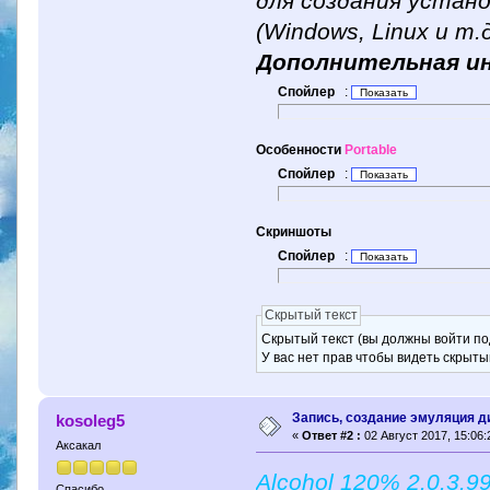
для создания устано
(Windows, Linux и т
Дополнительная и
Спойлер
:
Особенности
Portable
Спойлер
:
Скриншоты
Спойлер
:
Скрытый текст
Скрытый текст (вы должны войти по
У вас нет прав чтобы видеть скрыты
Запись, создание эмуляция д
kosoleg5
«
Ответ #2 :
02 Август 2017, 15:06:
Аксакал
Alcohol 120% 2.0.3.9
Спасибо