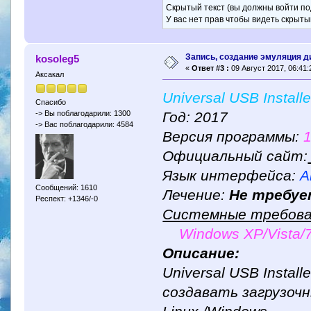
Скрытый текст (вы должны войти по
У вас нет прав чтобы видеть скрыты
Запись, создание эмуляция д
kosoleg5
«
Ответ #3 :
09 Август 2017, 06:41:
Аксакал
Universal USB Installe
Спасибо
Год: 2017
-> Вы поблагодарили: 1300
-> Вас поблагодарили: 4584
Версия программы:
1
Официальный сайт:
Язык интерфейса:
А
Сообщений: 1610
Лечение:
Не требуе
Респект: +1346/-0
Системные требова
Windows XP/Vista/7
Описание:
Universal USB Instal
создавать загрузоч