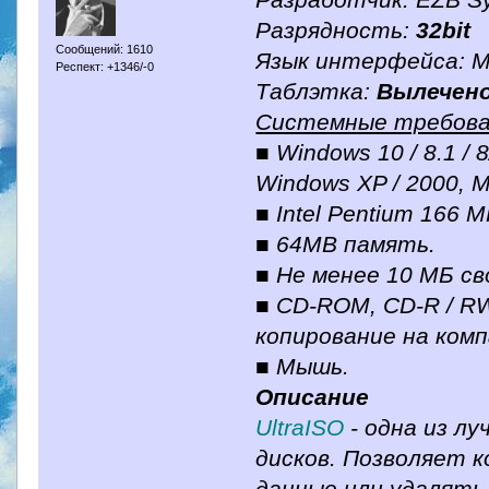
Разработчик: EZB Sy
Разрядность:
32bit
Сообщений: 1610
Язык интерфейса: 
Респект: +1346/-0
Таблэтка:
Вылечен
Системные требова
■ Windows 10 / 8.1 / 
Windows XP / 2000, 
■ Intel Pentium 166 
■ 64MB память.
■ Не менее 10 МБ св
■ CD-ROM, CD-R / R
копирование на комп
■ Мышь.
Описание
UltraISO
- одна из л
дисков. Позволяет 