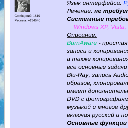
Язык интерфейса:
Р
Лечение:
не требуе
Сообщений: 1610
Системные требов
Респект: +1346/-0
Windows XP, Vista, 
Описание:
BurnAware
- простая
записи и копировани
а также копировани
все основные задачи
Blu-Ray; запись Aud
образов; клонирован
имеет дополнительн
DVD с фотографиями
музыкой и многое д
включая русский и п
Основные функции