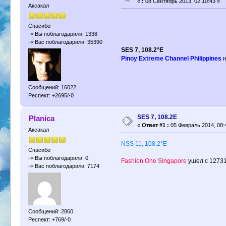
«
:
08 Сентябрь 2013, 02:10:43 »
Аксакал
Спасибо
-> Вы поблагодарили: 1338
-> Вас поблагодарили: 35390
SES 7, 108.2°E
Pinoy Extreme Channel Philippines
н
Сообщений: 16022
Респект: +2695/-0
SES 7, 108.2E
Planica
«
Ответ #1 :
05 Февраль 2014, 08:
Аксакал
NSS 11, 108.2°E
Спасибо
-> Вы поблагодарили: 0
Fashion One Singapore
ушел с 12731
-> Вас поблагодарили: 7174
Сообщений: 2860
Респект: +769/-0