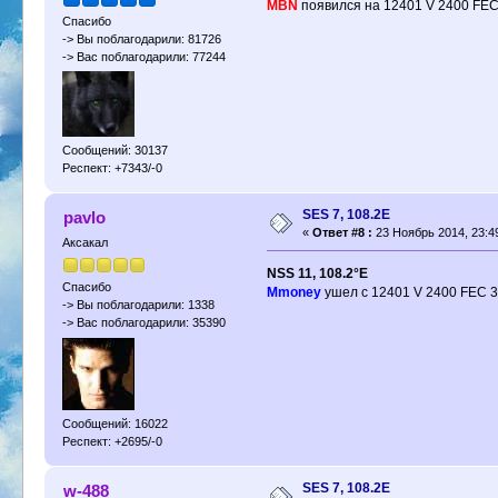
MBN
появился на 12401 V 2400 FEC
Спасибо
-> Вы поблагодарили: 81726
-> Вас поблагодарили: 77244
Сообщений: 30137
Респект: +7343/-0
SES 7, 108.2E
pavlo
«
Ответ #8 :
23 Ноябрь 2014, 23:4
Аксакал
NSS 11, 108.2°E
Спасибо
Mmoney
ушел с 12401 V 2400 FEC 3
-> Вы поблагодарили: 1338
-> Вас поблагодарили: 35390
Сообщений: 16022
Респект: +2695/-0
SES 7, 108.2E
w-488