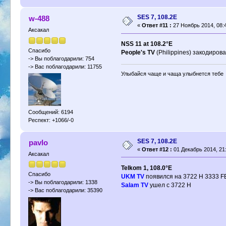
SES 7, 108.2E
w-488
«
Ответ #11 :
27 Ноябрь 2014, 08:4
Аксакал
NSS 11 at 108.2°E
Спасибо
People's TV
(Philippines) закодиров
-> Вы поблагодарили: 754
-> Вас поблагодарили: 11755
Улыбайся чаще и чаща улыбнется тебе
Сообщений: 6194
Респект: +1066/-0
SES 7, 108.2E
pavlo
«
Ответ #12 :
01 Декабрь 2014, 21:
Аксакал
Telkom 1, 108.0°E
Спасибо
UKM TV
появился на 3722 H 3333 FE
-> Вы поблагодарили: 1338
Salam TV
ушел с 3722 Н
-> Вас поблагодарили: 35390