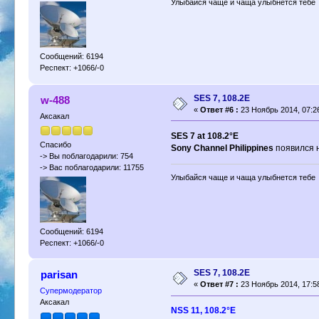
Улыбайся чаще и чаща улыбнется тебе
Сообщений: 6194
Респект: +1066/-0
SES 7, 108.2E
w-488
«
Ответ #6 :
23 Ноябрь 2014, 07:2
Аксакал
SES 7 at 108.2°E
Спасибо
Sony Channel Philippines
появился 
-> Вы поблагодарили: 754
-> Вас поблагодарили: 11755
Улыбайся чаще и чаща улыбнется тебе
Сообщений: 6194
Респект: +1066/-0
SES 7, 108.2E
parisan
«
Ответ #7 :
23 Ноябрь 2014, 17:5
Супермодератор
Аксакал
NSS 11, 108.2°E