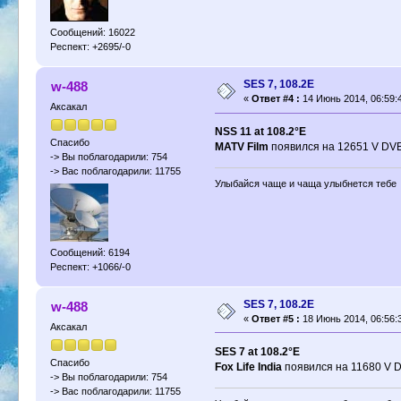
Сообщений: 16022
Респект: +2695/-0
SES 7, 108.2E
w-488
«
Ответ #4 :
14 Июнь 2014, 06:59:
Аксакал
NSS 11 at 108.2°E
Спасибо
MATV Film
появился на 12651 V DVB
-> Вы поблагодарили: 754
-> Вас поблагодарили: 11755
Улыбайся чаще и чаща улыбнется тебе
Сообщений: 6194
Респект: +1066/-0
SES 7, 108.2E
w-488
«
Ответ #5 :
18 Июнь 2014, 06:56:
Аксакал
SES 7 at 108.2°E
Спасибо
Fox Life India
появился на 11680 V 
-> Вы поблагодарили: 754
-> Вас поблагодарили: 11755