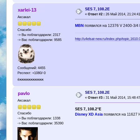
SES 7, 108.2E
xarlei-13
«
Ответ #2 :
26 Май 2014, 21:24:41
Аксакал
MBN
появился на 12376 V 2400-3/
Спасибо
-> Вы поблагодарили: 2317
http://u4elsat-new.ru/index.php/topic,1610.
-> Вас поблагодарили: 9585
Сообщений: 4455
Респект: +1080/-0
ёжжжжжжжжжжж
SES 7, 108.2E
pavlo
«
Ответ #3 :
31 Май 2014, 15:48:47
Аксакал
SES 7, 108.2°E
Спасибо
Disney XD Asia
появился на 11627 
-> Вы поблагодарили: 1338
-> Вас поблагодарили: 35390