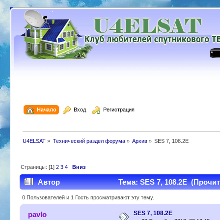
  Начало
  Вход
  Регистрация
U4ELSAT
»
Технический раздел форума
»
Архив
»
SES 7, 108.2E
Страницы: [
1
]
2
3
4
Вниз
Автор
Тема: SES 7, 108.2E (Прочит
0 Пользователей и 1 Гость просматривают эту тему.
SES 7, 108.2E
pavlo