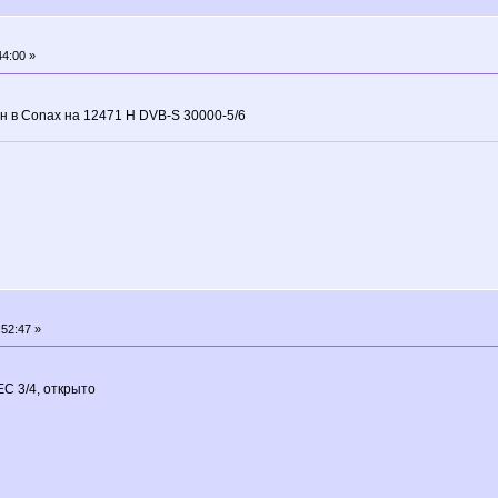
4:00 »
ан в Conax на 12471 H DVB-S 30000-5/6
52:47 »
C 3/4, открыто