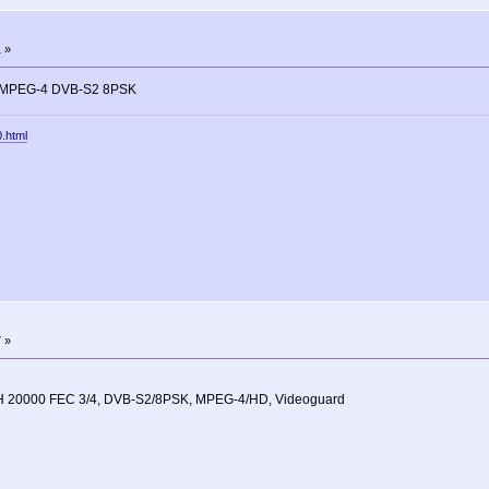
 »
4 MPEG-4 DVB-S2 8PSK
0.html
 »
H 20000 FEC 3/4, DVB-S2/8PSK, MPEG-4/HD, Videoguard