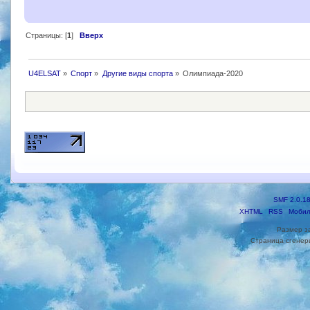
Страницы: [
1
]
Вверх
U4ELSAT
»
Спорт
»
Другие виды спорта
»
Олимпиада-2020
SMF 2.0.1
XHTML
RSS
Мобил
Размер з
Страница сгенери