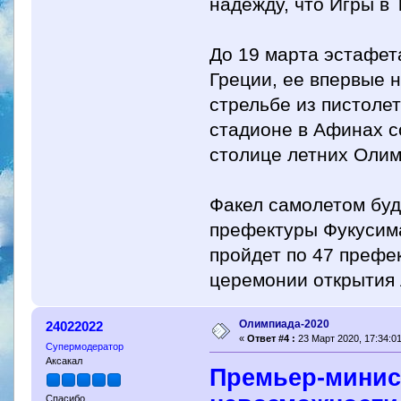
надежду, что Игры в 
До 19 марта эстафет
Греции, ее впервые 
стрельбе из пистоле
стадионе в Афинах с
столице летних Олимп
Факел самолетом буд
префектуры Фукусима
пройдет по 47 префе
церемонии открытия 
Олимпиада-2020
24022022
«
Ответ #4 :
23 Март 2020, 17:34:01
Супермодератор
Аксакал
Премьер-минис
Спасибо