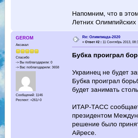
Напомним, что в это
Летних Олимпийских 
Re: Олимпиада-2020
GEROM
«
Ответ #2 :
11 Сентябрь 2013, 08:3
Аксакал
Бубка проиграл бор
Спасибо
-> Вы поблагодарили: 0
-> Вас поблагодарили: 3658
Украинец не будет з
Бубка проиграл борь
будет занимать стол
Сообщений: 1146
Респект: +261/-0
ИТАР-ТАСС сообщает,
президентом Междуна
решение было принят
Айресе.