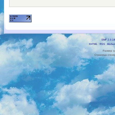
SMF 2.0.1
XHTML
RSS
Мобил
Размер з
Страница сгенер