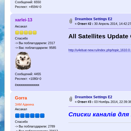
Сообщений: 6550
Респект: +4594/-0
Dreambox Settings E2
xarlei-13
«
Ответ #2 :
30 Апрель 2014, 14:42:27
Аксакал
All Satellites Update
Спасибо
-> Вы поблагодарили: 2317
-> Вас поблагодарили: 9585
http://u4elsat-new.ru/index.php/topic,1610.0
Сообщений: 4455
Респект: +1080/-0
ёжжжжжжжжжжж
Dreambox Settings E2
Gorra
«
Ответ #3 :
03 Ноябрь 2014, 22:39:38
ЗАМ Админа
Аксакал
Списки каналів для
Спасибо
-> Вы поблагодарили: 2789
-> Вас поблагодарили: 23412