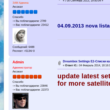
«
:
05 Сентябрь 2013, 19:50:04 »
ЗАМ Админа
Аксакал
Спасибо
-> Вы поблагодарили: 2789
04.09.2013 nova list
-> Вас поблагодарили: 23412
Сообщений: 6488
Респект: +5134/-0
Dreambox Settings E2-Cписки к
Admin
«
Ответ #1 :
04 Февраль 2014, 18:16:
Администратор
Аксакал
update latest se
for more satellit
Спасибо
-> Вы поблагодарили: 23846
-> Вас поблагодарили: 22373