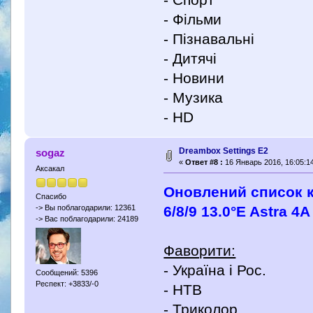
- Фільми
- Пізнавальні
- Дитячі
- Новини
- Музика
- HD
Dreambox Settings E2
sogaz
«
Ответ #8 :
16 Январь 2016, 16:05:14
Аксакал
Оновлений список ка
Спасибо
6/8/9 13.0°E Astra 4A
-> Вы поблагодарили: 12361
-> Вас поблагодарили: 24189
Фаворити:
- Україна і Рос.
Сообщений: 5396
Респект: +3833/-0
- НТВ
- Триколор