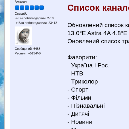
Аксакал
Список канал
Спасибо
-> Вы поблагодарили: 2789
-> Вас поблагодарили: 23412
Обновлений список ка
13.0°E Astra 4A 4.8°
Оновлений список тра
Сообщений: 6488
Респект: +5134/-0
Фаворити:
- Україна і Рос.
- НТВ
- Триколор
- Спорт
- Фільми
- Пізнавальні
- Дитячі
- Новини