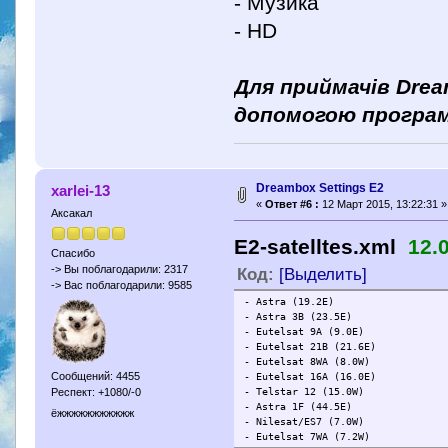
- Музика
- HD
Для приймачів Drea
допомогою програм
Dreambox Settings E2
xarlei-13
«
Ответ #6 :
12 Март 2015, 13:22:31 »
Аксакал
E2-satelltes.xml
12.
Спасибо
-> Вы поблагодарили: 2317
Код:
[Выделить]
-> Вас поблагодарили: 9585
- Astra (19.2E)
- Astra 3B (23.5E)
- Eutelsat 9A (9.0E)
- Eutelsat 21B (21.6E)
- Eutelsat 8WA (8.0W)
Сообщений: 4455
- Eutelsat 16A (16.0E)
Респект: +1080/-0
- Telstar 12 (15.0W)
- Astra 1F (44.5E)
ёжжжжжжжжжжж
- Nilesat/ES7 (7.0W)
- Eutelsat 7WA (7.2W)