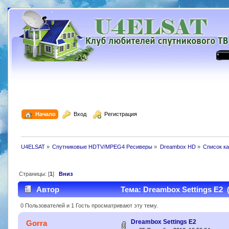
  Начало
  Вход
  Регистрация
U4ELSAT
»
Спутниковые HDTV/MPEG4 Ресиверы
»
Dreambox HD
»
Список к
Страницы: [
1
]
Вниз
Автор
Тема: Dreambox Settings E2 
0 Пользователей и 1 Гость просматривают эту тему.
Dreambox Settings E2
Gorra