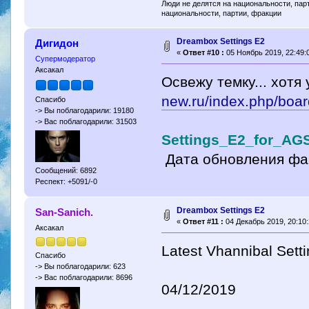
Люди не делятся на национальности, парт
национальности, партии, фракции
Dreambox Settings E2
Дигидон
«
Ответ #10 :
05 Ноябрь 2019, 22:49:
Супермодератор
Аксакал
Освежу темку... хотя
new.ru/index.php/boar
Спасибо
-> Вы поблагодарили: 19180
-> Вас поблагодарили: 31503
Settings_E2_for_AG
Дата обновления фа
Сообщений: 6892
Респект: +5091/-0
Dreambox Settings E2
San-Sanich.
«
Ответ #11 :
04 Декабрь 2019, 20:10:
Аксакал
Latest Vhannibal Sett
Спасибо
-> Вы поблагодарили: 623
-> Вас поблагодарили: 8696
04/12/2019