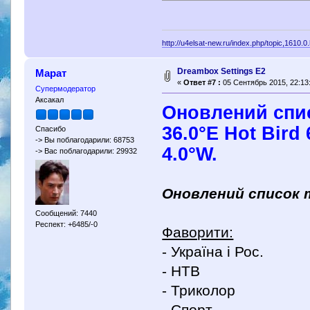
http://u4elsat-new.ru/index.php/topic,1610.0
Dreambox Settings E2
Марат
«
Ответ #7 :
05 Сентябрь 2015, 22:13
Супермодератор
Аксакал
Оновлений спис
36.0°E Hot Bird 
Спасибо
-> Вы поблагодарили: 68753
4.0°W.
-> Вас поблагодарили: 29932
Оновлений список 
Сообщений: 7440
Респект: +6485/-0
Фаворити:
- Україна і Рос.
- НТВ
- Триколор
- Спорт