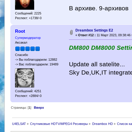
В архиве. 9-архивов
Сообщений: 2225
Респект: +1738/-0
Dreambox Settings E2
Root
«
Ответ #12 :
11 Март 2023, 09:38:46 
Супермодератор
Аксакал
DM800 DM8000 Setti
Спасибо
-> Вы поблагодарили: 12882
Update all satelite...
-> Вас поблагодарили: 19489
Sky De,UK,IT integrate
Сообщений: 4251
Респект: +2884/-0
Страницы: [
1
]
Вверх
U4ELSAT
»
Спутниковые HDTV/MPEG4 Ресиверы
»
Dreambox HD
»
Список к