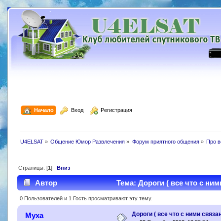
  Начало
  Вход
  Регистрация
U4ELSAT
»
Общение Юмор Развлечения
»
Форум приятного общения
»
Про в
Страницы: [
1
]
Вниз
Автор
Тема: Дороги ( все что с ним
0 Пользователей и 1 Гость просматривают эту тему.
Дороги ( все что с ними связан
Муха