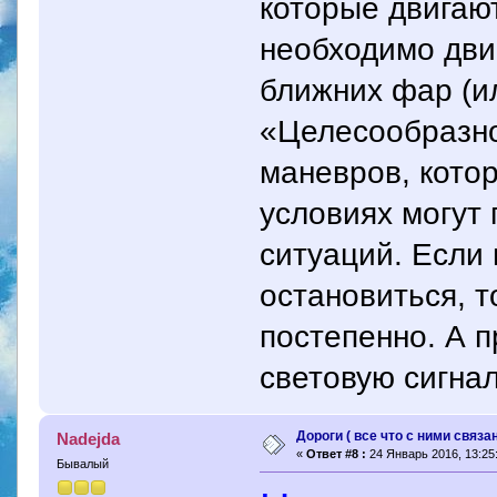
которые двигают
необходимо дви
ближних фар (и
«Целесообразно
маневров, кото
условиях могут
ситуаций. Если
остановиться, т
постепенно. А 
световую сигнал
Дороги ( все что с ними связан
Nadejda
«
Ответ #8 :
24 Январь 2016, 13:25
Бывалый