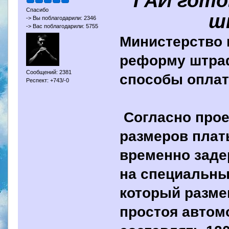
ГАИ гото
Спасибо
ш
-> Вы поблагодарили: 2346
-> Вас поблагодарили: 5755
Министерство 
реформу штра
Сообщений: 2381
способы оплат
Респект: +743/-0
Согласно прое
размеров плат
временно заде
на специальны
который разме
простоя автом