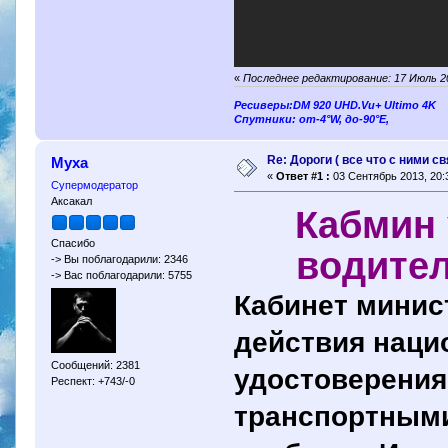
«
Последнее редактирование: 17 Июль 20
Ресиверы:DM 920 UHD.Vu+ Ultimo 4K
Спутники: от-4°W, до-90°E,
Re: Дороги ( все что с ними св
Муха
«
Ответ #1 :
03 Сентябрь 2013, 20:3
Супермодератор
Аксакал
Кабмин 
Спасибо
водител
-> Вы поблагодарили: 2346
-> Вас поблагодарили: 5755
Кабинет минис
действия наци
Сообщений: 2381
удостоверения
Респект: +743/-0
транспортными 