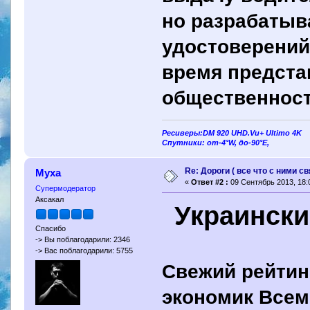
но разрабатыв
удостоверений
время предста
общественност
Ресиверы:DM 920 UHD.Vu+ Ultimo 4K
Спутники: от-4°W, до-90°E,
Re: Дороги ( все что с ними св
Муха
«
Ответ #2 :
09 Сентябрь 2013, 18:
Супермодератор
Аксакал
Украински
Спасибо
-> Вы поблагодарили: 2346
-> Вас поблагодарили: 5755
Свежий рейтин
экономик Всем