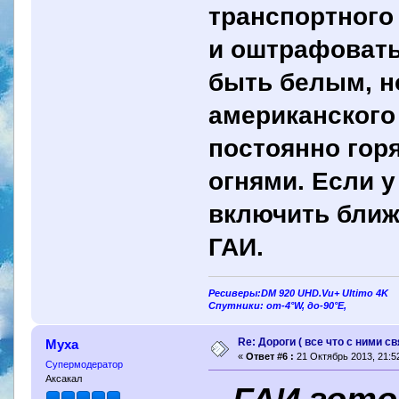
транспортного
и оштрафовать
быть белым, н
американского
постоянно го
огнями. Если 
включить ближ
ГАИ.
Ресиверы:DM 920 UHD.Vu+ Ultimo 4K
Спутники: от-4°W, до-90°E,
Re: Дороги ( все что с ними св
Муха
«
Ответ #6 :
21 Октябрь 2013, 21:52
Супермодератор
Аксакал