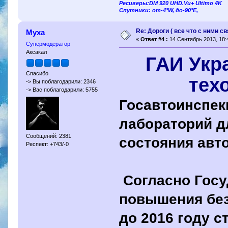
Ресиверы:DM 920 UHD.Vu+ Ultimo 4K
Спутники: от-4°W, до-90°E,
Re: Дороги ( все что с ними св
Муха
«
Ответ #4 :
14 Сентябрь 2013, 18:
Супермодератор
Аксакал
ГАИ Укр
Спасибо
тех
-> Вы поблагодарили: 2346
-> Вас поблагодарили: 5755
Госавтоинспек
лабораторий д
Сообщений: 2381
состояния авт
Респект: +743/-0
Согласно Госу
повышения без
до 2016 году с