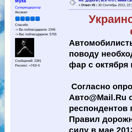
Re: Дороги ( все что с ними св
Муха
«
Ответ #5 :
30 Сентябрь 2013, 22:
Супермодератор
Аксакал
Украин
Спасибо
-> Вы поблагодарили: 2346
-> Вас поблагодарили: 5755
Автомобилисты
поводу необхо
Сообщений: 2381
фар с октября 
Респект: +743/-0
Согласно опро
Авто@Mail.Ru с
респондентов 
Правил дорожн
силу в мае 201