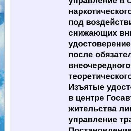
управление в 
наркотическог
под воздейств
снижающих вни
удостоверение
после обязате
внеочередного
теоретического
Изъятые удост
в центре Госа
жительства ли
управление тр
Постановление