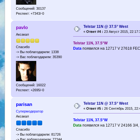
Сообщений: 30137
Респект: +7343/-0
Telstar 11N @ 37.5° West
pavlo
«
Ответ #4 :
23 Август 2015, 22:17:
Аксакал
Telstar 11N, 37.5°W
Спасибо
Data
появился на 12717 V 27618 FEC
-> Вы поблагодарили: 1338
-> Вас поблагодарили: 35390
Сообщений: 16022
Респект: +2695/-0
Telstar 11N @ 37.5° West
parisan
«
Ответ #5 :
26 Сентябрь 2015, 22:
Супермодератор
Аксакал
Telstar 11N, 37.5°W
Data
появился на 12717 V 24166 3/4
Спасибо
-> Вы поблагодарили: 81726
-> Вас поблагодарили: 77244