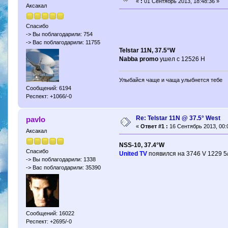
«
:
01 Сентябрь 2013, 18:48:36 »
Аксакал
Спасибо
-> Вы поблагодарили: 754
-> Вас поблагодарили: 11755
Telstar 11N, 37.5°W
Nabba promo
ушел с 12526 H
Улыбайся чаще и чаща улыбнется тебе
Сообщений: 6194
Респект: +1066/-0
Re: Telstar 11N @ 37.5° West
pavlo
«
Ответ #1 :
16 Сентябрь 2013, 00:
Аксакал
NSS-10, 37.4°W
Спасибо
United TV
появился на 3746 V 1229 5
-> Вы поблагодарили: 1338
-> Вас поблагодарили: 35390
Сообщений: 16022
Респект: +2695/-0