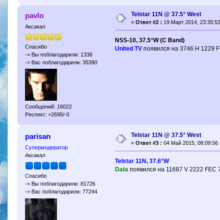
Telstar 11N @ 37.5° West
pavlo
«
Ответ #2 :
19 Март 2014, 23:35:53
Аксакал
NSS-10, 37.5°W (C Band)
Спасибо
United TV
появился на 3746 H 1229 F
-> Вы поблагодарили: 1338
-> Вас поблагодарили: 35390
Сообщений: 16022
Респект: +2695/-0
Telstar 11N @ 37.5° West
parisan
«
Ответ #3 :
04 Май 2015, 08:09:56 
Супермодератор
Аксакал
Telstar 11N, 37.6°W
Data
появился на 11687 V 2222 FEC 
Спасибо
-> Вы поблагодарили: 81726
-> Вас поблагодарили: 77244