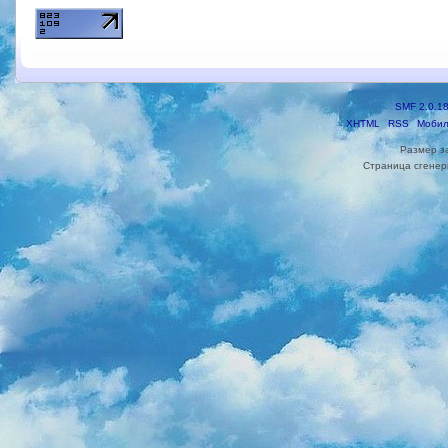
SMF 2.0.1
XHTML
RSS
Мобил
Размер з
Страница сгенери