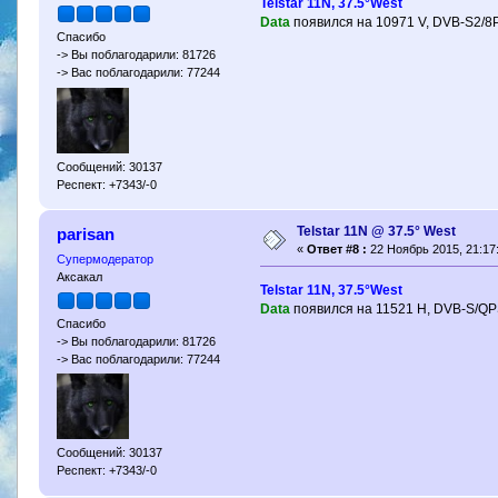
Telstar 11N, 37.5°West
Data
появился на 10971 V, DVB-S2/8P
Спасибо
-> Вы поблагодарили: 81726
-> Вас поблагодарили: 77244
Сообщений: 30137
Респект: +7343/-0
Telstar 11N @ 37.5° West
parisan
«
Ответ #8 :
22 Ноябрь 2015, 21:17
Супермодератор
Аксакал
Telstar 11N, 37.5°West
Data
появился на 11521 H, DVB-S/QP
Спасибо
-> Вы поблагодарили: 81726
-> Вас поблагодарили: 77244
Сообщений: 30137
Респект: +7343/-0