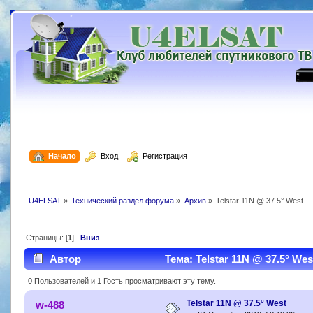
  Начало
  Вход
  Регистрация
U4ELSAT
»
Технический раздел форума
»
Архив
»
Telstar 11N @ 37.5° West
Страницы: [
1
]
Вниз
Автор
Тема: Telstar 11N @ 37.5° We
0 Пользователей и 1 Гость просматривают эту тему.
Telstar 11N @ 37.5° West
w-488