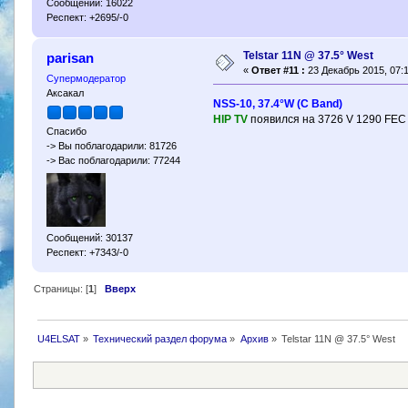
Сообщений: 16022
Респект: +2695/-0
Telstar 11N @ 37.5° West
parisan
«
Ответ #11 :
23 Декабрь 2015, 07:1
Супермодератор
Аксакал
NSS-10, 37.4°W (С Band)
HIP TV
появился на 3726 V 1290 FEC
Спасибо
-> Вы поблагодарили: 81726
-> Вас поблагодарили: 77244
Сообщений: 30137
Респект: +7343/-0
Страницы: [
1
]
Вверх
U4ELSAT
»
Технический раздел форума
»
Архив
»
Telstar 11N @ 37.5° West