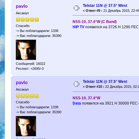
Telstar 11N @ 37.5° West
pavlo
«
Ответ #9 :
21 Декабрь 2015, 22:49
Аксакал
NSS-10, 37.4°W (С Band)
Спасибо
HIP TV
появился на 3726 H 1290 FEC
-> Вы поблагодарили: 1338
-> Вас поблагодарили: 35390
Сообщений: 16022
Респект: +2695/-0
Telstar 11N @ 37.5° West
pavlo
«
Ответ #10 :
22 Декабрь 2015, 02:2
Аксакал
NSS-10, 37.4°W
Спасибо
Data
появился на 3921 H 30000 FEC
-> Вы поблагодарили: 1338
-> Вас поблагодарили: 35390