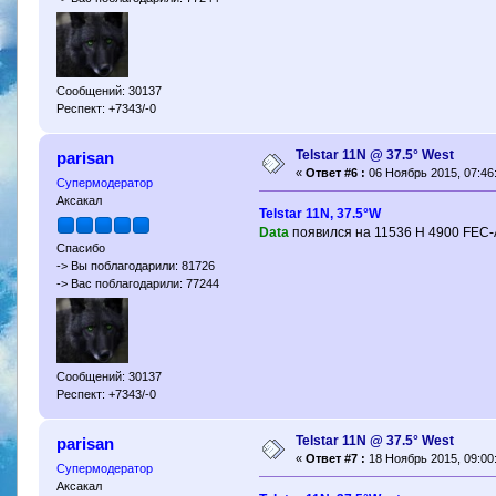
Сообщений: 30137
Респект: +7343/-0
Telstar 11N @ 37.5° West
parisan
«
Ответ #6 :
06 Ноябрь 2015, 07:46
Супермодератор
Аксакал
Telstar 11N, 37.5°W
Data
появился на 11536 H 4900 FEC-
Спасибо
-> Вы поблагодарили: 81726
-> Вас поблагодарили: 77244
Сообщений: 30137
Респект: +7343/-0
Telstar 11N @ 37.5° West
parisan
«
Ответ #7 :
18 Ноябрь 2015, 09:00
Супермодератор
Аксакал