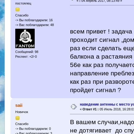
«
:
04 Апрель 2017, 08:13:49 »
постоялец
Спасибо
-> Вы поблагодарили: 16
-> Вас поблагодарили: 48
всем привет ! задача
проходит сигнал ,дом
раз если сделать ещ
Сообщений: 98
балкона а растаяния
Респект: +2/-0
56е как раз получает
направление преблез
как раз при разворот
пройдет сигнал ?
наведение антенны с место у
saii
«
Ответ #1 :
05 Июль 2018, 16:28:0
Новичок
В вашем случаи,надо
Спасибо
не дотягивает до спу
-> Вы поблагодарили: 0
-> Вас поблагодарили: 3