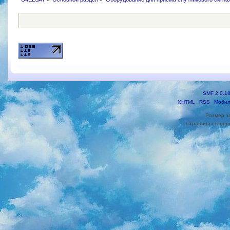
SMF 2.0.1
XHTML
RSS
Мобил
Размер з
Страница сгенери