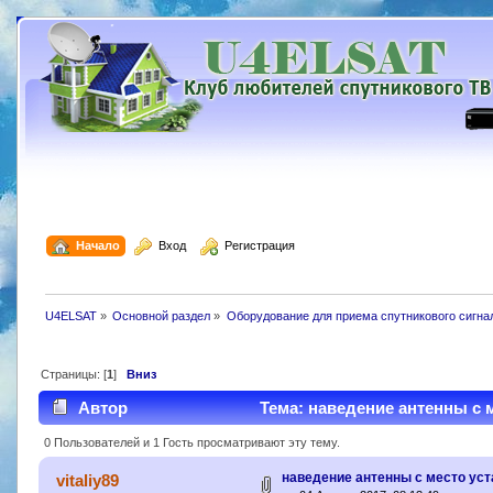
  Начало
  Вход
  Регистрация
U4ELSAT
»
Основной раздел
»
Оборудование для приема спутникового сигна
Страницы: [
1
]
Вниз
Автор
Тема: наведение антенны с м
0 Пользователей и 1 Гость просматривают эту тему.
наведение антенны с место уст
vitaliy89