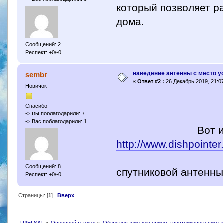
который позволяет р
дома.
Сообщений: 2
Респект: +0/-0
наведение антенны с место у
sembr
«
Ответ #2 :
26 Декабрь 2019, 21:07
Новичок
Спасибо
-> Вы поблагодарили: 7
-> Вас поблагодарили: 1
Вот интересная
http://www.dishpointer
зону покрыти
Сообщений: 8
спутниковой антенн
Респект: +0/-0
Страницы: [
1
]
Вверх
U4ELSAT
»
Основной раздел
»
Оборудование для приема спутникового сигна