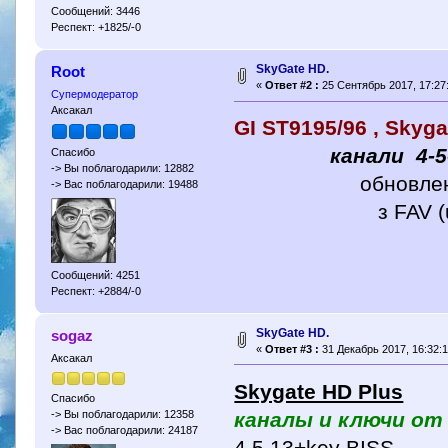
Сообщений: 3446
Респект: +1825/-0
SkyGate HD.
Root
«
Ответ #2 :
25 Сентябрь 2017, 17:27
Супермодератор
Аксакал
GI ST9195/96 , Skyg
канали 4-
Спасибо
-> Вы поблагодарили: 12882
обновлені к
-> Вас поблагодарили: 19488
з FAV (ukr-rus/m
Сообщений: 4251
Респект: +2884/-0
SkyGate HD.
sogaz
«
Ответ #3 :
31 Декабрь 2017, 16:32:1
Аксакал
Skygate HD Plus
Спасибо
каналы и ключи от
-> Вы поблагодарили: 12358
-> Вас поблагодарили: 24187
4.5.13+key BISS