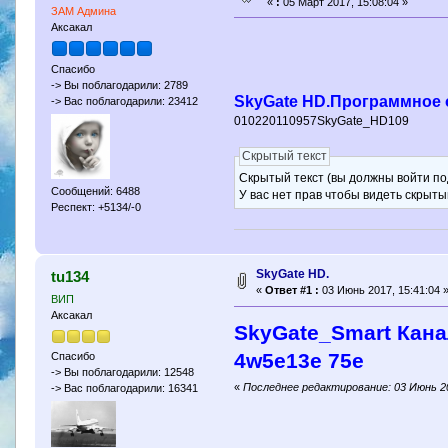
«
:
05 Март 2017, 15:08:04 »
ЗАМ Админа
Аксакал
Спасибо
-> Вы поблагодарили: 2789
SkyGate HD.Программное 
-> Вас поблагодарили: 23412
010220110957SkyGate_HD109
Скрытый текст
Скрытый текст (вы должны войти по
Сообщений: 6488
У вас нет прав чтобы видеть скрыты
Респект: +5134/-0
SkyGate HD.
tu134
«
Ответ #1 :
03 Июнь 2017, 15:41:04 
ВИП
Аксакал
SkyGate_Smart Кана
4w5e13e 75e
Спасибо
-> Вы поблагодарили: 12548
«
Последнее редактирование: 03 Июнь 2
-> Вас поблагодарили: 16341