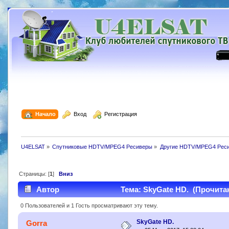
  Начало
  Вход
  Регистрация
U4ELSAT
»
Спутниковые HDTV/MPEG4 Ресиверы
»
Другие HDTV/MPEG4 Рес
Страницы: [
1
]
Вниз
Автор
Тема: SkyGate HD. (Прочитан
0 Пользователей и 1 Гость просматривают эту тему.
SkyGate HD.
Gorra