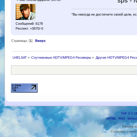
sps - iv
"Вы никогда не достигнете своей цели, е
Сообщений: 6178
Респект: +3870/-0
Страницы: [
1
]
Вверх
U4ELSAT
»
Спутниковые HDTV/MPEG4 Ресиверы
»
Другие HDTV/MPEG4 Рес
SMF 2.0.1
XHTML
RSS
Мобил
Размер з
Страница сгенери