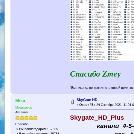
Спасибо Zmey
"Вы никогда не достигнете своей цели, е
SkyGate HD.
Mika
«
Ответ #5 :
24 Октябрь 2021, 11:01:0
Модератор
Аксакал
Skygate_HD_Plus
канали 4-5
Спасибо
-> Вы поблагодарили: 17565
-> Вас поблагодарили: 28735