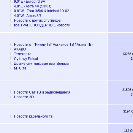
9.0°E - Eurobird 9A
4.8°E - Astra 4A (Sirius)
0.8°W - Thor 3/5/6 & Intelsat 10-02
4.0°W - Amos 3/7
Новости с других спутников
все ТРАНСПОНДЕРНЫЕ новости
Новости от "Рикор-ТВ" Активное ТВ / Актив ТВ»
АКАДО
Телекарта
13235
Cyfrowy Polsat
6
Другие спутниковые платформы
МТС тв
21505
Новости Сат ТВ и радиовещания
3
Новости 3D
3194 
Новости кабельного тв
112 