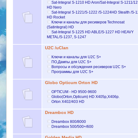
Sat-Integral S-1210 HD Aron/Sat-Integral S-1211/1
HD Nero
Sat-Integral S-1221/S-1222 /S-1224HD Stealth /S-
HD Rocket
Ключи и каналы для ресиверов Technosat
(Satintegral) HD
Sat-Integral S-1225 HD ABLE/S-1227 HD HEAVY
METAL/S-1237, S-1247
U2C /uClan
Ключи и каналы для U2C S+
ПО,Дампы для U2C S+
Вопросы и обсуждения ресиверов U2C S+
Программы для U2C S+
Globo Opticum Orton HD
OPTICUM - HD 9500-9600
Globo(Orton,Optiсum) HD X405p,X406p.
Orton X402/403 HD
Dreambox HD
Dreambox 800/8000
Dreambox 500/500+/600
Golden Media HD