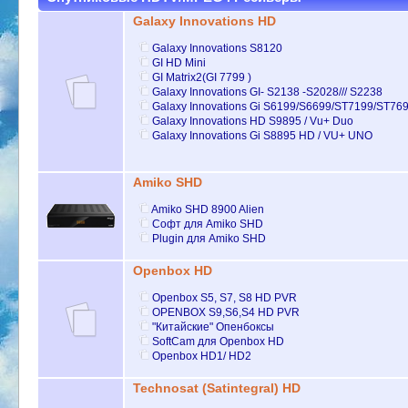
Galaxy Innovations HD
Galaxy Innovations S8120
GI HD Mini
GI Matrix2(GI 7799 )
Galaxy Innovations GI- S2138 -S2028/// S2238
Galaxy Innovations Gi S6199/S6699/ST7199/ST76
Galaxy Innovations HD S9895 / Vu+ Duo
Galaxy Innovations Gi S8895 HD / VU+ UNO
Amiko SHD
Amiko SHD 8900 Alien
Софт для Amiko SHD
Plugin для Amiko SHD
Openbox HD
Openbox S5, S7, S8 HD PVR
OPENBOX S9,S6,S4 HD PVR
"Китайские" Опенбоксы
SoftCam для Openbox HD
Openbox HD1/ HD2
Technosat (Satintegral) HD