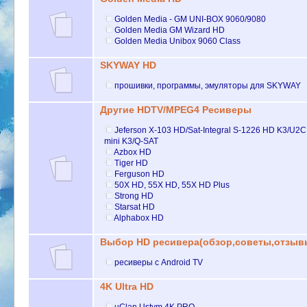
Golden Media - GM UNI-BOX 9060/9080
Golden Media GM Wizard HD
Golden Media Unibox 9060 Class
SKYWAY HD
прошивки, программы, эмуляторы для SKYWAY
Другие HDTV/MPEG4 Ресиверы
Jeferson X-103 HD/Sat-Integral S-1226 HD K3/U2C
mini K3/Q-SAT
Azbox HD
Tiger HD
Ferguson HD
50X HD, 55X HD, 55X HD Plus
Strong HD
Starsat HD
Alphabox HD
Выбор HD ресивера(обзор,советы,отзыв
ресиверы с Android TV
4K Ultra HD
uClan Ustym 4K PRO