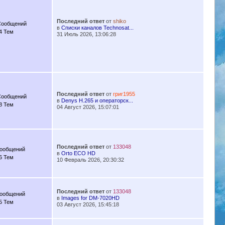
Последний ответ
от
shiko
Сообщений
в
Списки каналов Technosat...
4 Тем
31 Июль 2026, 13:06:28
Последний ответ
от
григ1955
Сообщений
в
Denys H.265 и операторск...
8 Тем
04 Август 2026, 15:07:01
Последний ответ
от
133048
Сообщений
в
Orto ECO HD
6 Тем
10 Февраль 2026, 20:30:32
Последний ответ
от
133048
Сообщений
в
Images for DM-7020HD
5 Тем
03 Август 2026, 15:45:18