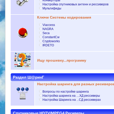
Конверторы
Настройка спутниковых антенн и рессиверов
Мультифиды
Ключи Системы кодирования
Viaccess
NAGRA
Seca
ConstantCw
Cryptoworks
IRDETO
Ищу прошивку...программу
Раздел Ш@ринГ
Настройка шаринга для разных ресиверо
Вопросы по настройке шаринга
Настройка шаринга на ....ХД рессиверы
Настройка Шаринга на ...СД рессиверах
Спутниковые HDTV/MPEG4 Ресиверы