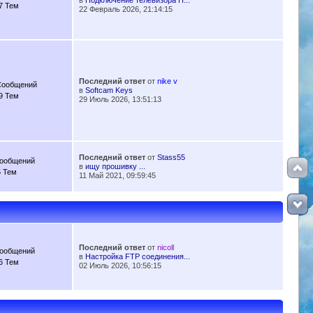
в
Подключение телевизора H...
7 Тем
22 Февраль 2026, 21:14:15
Последний ответ
от
nike v
Сообщений
в
Softcam Keys
9 Тем
29 Июль 2026, 13:51:13
Последний ответ
от
Stass55
Сообщений
в
ищу прошивку ...
5 Тем
11 Май 2021, 09:59:45
Последний ответ
от
nicoll
Сообщений
в
Настройка FTP соединения...
6 Тем
02 Июль 2026, 10:56:15