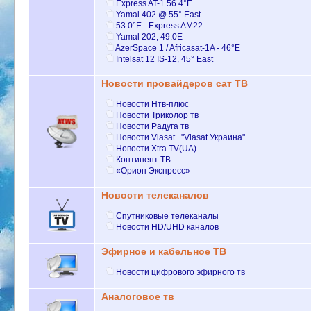
Express AT-1 56.4°E
Yamal 402 @ 55° East
53.0°E - Express AM22
Yamal 202, 49.0E
AzerSpace 1 / Africasat-1A - 46°E
Intelsat 12 IS-12, 45° East
Новости провайдеров сат ТВ
Новости Нтв-плюс
Hовости Триколор тв
Новости Радуга тв
Новости Viasat..."Viasat Украина"
Новости Xtra TV(UA)
Континент ТВ
«Орион Экспресс»
Новости телеканалов
Спутниковые телеканалы
Новости HD/UHD каналов
Эфирное и кабельное ТВ
Новости цифрового эфирного тв
Аналоговое тв