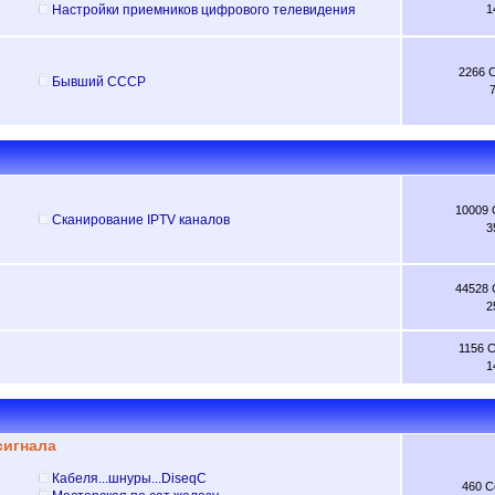
Настройки приемников цифрового телевидения
1
2266 
Бывший CCCP
10009
Сканирование IPTV каналов
3
44528
2
1156 
1
сигнала
Кабеля...шнуры...DiseqC
460 