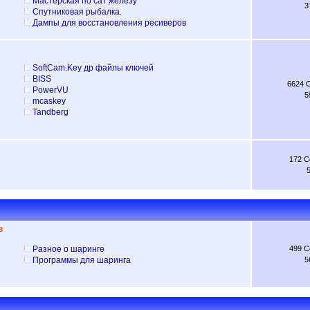
Мастерская по сат железу
3
Спутниковая рыбалка.
Дампы для восстановления ресиверов
SoftCam.Key др файлы ключей
BISS
6624 
PowerVU
5
mcaskey
Tandberg
172 
в
Разное о шаринге
499 
Программы для шаринга
5