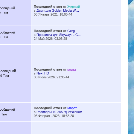
Последний ответ
от
Жирный
Сообщений
в
Дамп для Golden Media Wi...
8 Тем
08 Январь 2021, 18:05:44
Последний ответ
от
Gerg
Сообщений
в
Прошивка для Skyway: LIG...
6 Тем
24 Май 2026, 03:06:28
Последний ответ
от
sogaz
Сообщений
в
Next HD
29 Тем
30 Июль 2026, 21:35:44
Последний ответ
от
Марат
Сообщений
в
Ресиверы 10-30$ "quotэконом...
6 Тем
05 Февраль 2023, 18:58:20