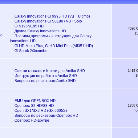
Galaxy Innovations GI 9995 HD (Vu + Ultimo)
Galaxy Innovations GI S8180 / VU+ Solo
GI 9196/9195 HD
4620 
Другие Galaxy Innovations HD
1
99
Плагины,программы,инструкции для Galaxy
Innovations HD.
Gi HD Micro Plus; Gi HD Mini Plus (Ali3511HD)
GI Spark 2/3/combo
Списки каналов и Ключи для Amiko SHD
1415 
Инструкции по работе с Amiko SHD
9
Вопросы по ресиверам Amiko SHD
EMU для OPENBOX HD
Openbox S2 HD/S3 HD
1788 
Open SX1/SX2 HD (GX 6605S)
8
Вопросы по ресиверам Openbox HD
Openbox HD-другие