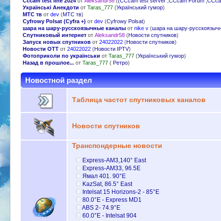
Cccam test line 2024
от
Aleksandr58
(
(CCcam test server ,CCcam Forum ,CCcam
Українські Анекдоти
от
Taras_777
(
Український гумор
)
МТС тв
от
dev
(
МТС тв
)
Cyfrowy Polsat (Cyfra +)
от
dev
(
Cyfrowy Polsat
)
шара на шару-русскоязычные каналы
от
nike v
(
шара на шару-русскоязыч
Спутниковый интернет
от
Aleksandr58
(
Новости спутников
)
Запуск новых спутников
от
24022022
(
Новости спутников
)
Новости OTT
от
24022022
(
Новости IPTV
)
Фотоприколи по українськи
от
Taras_777
(
Український гумор
)
Назад в прошлое...
от
Taras_777
(
Ретро
)
Новостной раздел
Таблица частот спутниковых каналов
Новости спутников
Транспондерные новости
Express-AM3,140° East
Express-AM33, 96.5E
Ямал 401. 90°E
KazSat, 86.5° East
Intelsat 15 Horizons-2 - 85°E
80.0°E - Express MD1
ABS 2- 74.9°E
60.0°E - Intelsat 904