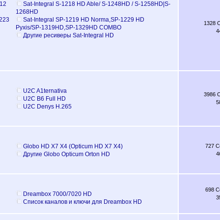
212
Sat-Integral S-1218 HD Able/ S-1248HD / S-1258HD|S-
1268HD
1223
Sat-Integral SP-1219 HD Norma,SP-1229 HD
1328 
Pyxis/SP-1319HD,SP-1329HD COMBO
4
Другие ресиверы Sat-Integral HD
U2C A1ternativa
3986 
U2C B6 Full HD
5
U2C Denys H.265
Globo HD Х7 Х4 (Opticum HD X7 Х4)
727 
Другие Globo Opticum Orton HD
4
698 
Dreambox 7000/7020 HD
3
Список каналов и ключи для Dreambox HD