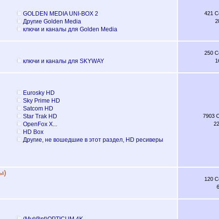
GOLDEN MEDIA UNI-BOX 2
421 
Другие Golden Media
2
ключи и каналы для Golden Media
250 
ключи и каналы для SKYWAY
1
Eurosky HD
Sky Prime HD
Satcom HD
Star Trak HD
7903 
OpenFox X...
2
НD Box
Другие, не вошедшие в этот раздел, HD ресиверы
ы)
120 
(Mut@nt)OPTICUM 4K