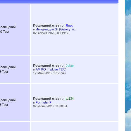
Последний ответ
от
Root
Сообщений
в
Имиджи для GI (Galaxy In...
30 Тем
02 Август 2026, 00:19:58
Последний ответ
от
Joker
Сообщений
в
AMIKO Impluse T2/C
5 Тем
17 Май 2026, 17:25:48
Последний ответ
от
tu134
Сообщений
в
Formuler F
6 Тем
07 Июнь 2026, 11:20:51