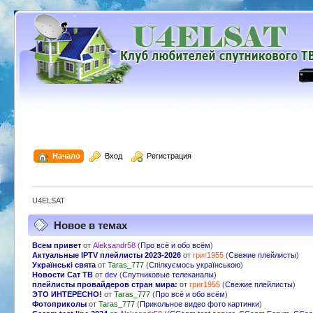
  Начало
  Вход
  Регистрация
U4ELSAT
Новое в темах
Всем привет
от
Aleksandr58
(
Про всё и обо всём
)
Актуальные IPTV плейлисты 2023-2026
от
григ1955
(
Свежие плейлисты
)
Українські свята
от
Taras_777
(
Спілкуємось українською
)
Новости Сат ТВ
от
dev
(
Спутниковые телеканалы
)
плейлисты провайдеров стран мира:
от
григ1955
(
Свежие плейлисты
)
ЭТО ИНТЕРЕСНО!
от
Taras_777
(
Про всё и обо всём
)
Фотоприколы
от
Taras_777
(
Прикольное видео фото картинки
)