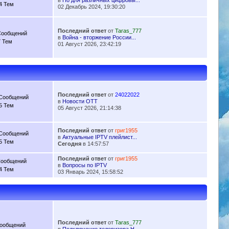
в
По для различных цифровы...
4 Тем
02 Декабрь 2024, 19:30:20
Последний ответ
от
Taras_777
Сообщений
в
Война - вторжение России...
7 Тем
01 Август 2026, 23:42:19
Последний ответ
от
24022022
 Сообщений
в
Новости OTT
5 Тем
05 Август 2026, 21:14:38
Последний ответ
от
григ1955
 Сообщений
в
Актуальные IPTV плейлист...
5 Тем
Сегодня
в 14:57:57
Последний ответ
от
григ1955
Сообщений
в
Вопросы по IPTV
4 Тем
03 Январь 2024, 15:58:52
Последний ответ
от
Taras_777
Сообщений