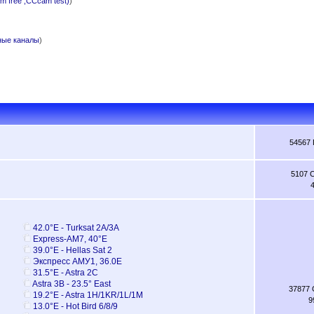
 free ,CCcam test)
)
ные каналы
)
54567
5107 
42.0°E - Turksat 2A/3A
Express-AM7, 40°E
39.0°E - Hellas Sat 2
Экспресс АМУ1, 36.0Е
31.5°E - Astra 2C
Astra 3B - 23.5° East
37877
19.2°E - Astra 1H/1KR/1L/1M
9
13.0°E - Hot Bird 6/8/9