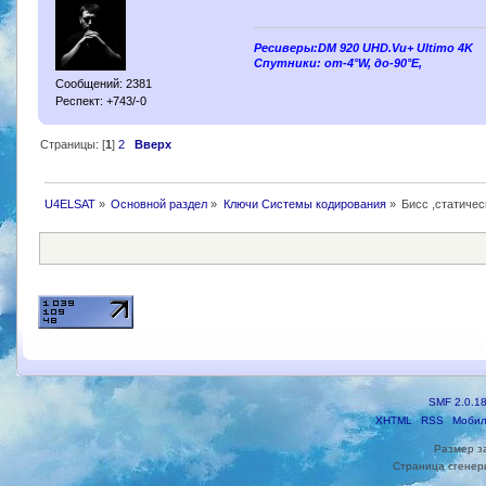
Ресиверы:DM 920 UHD.Vu+ Ultimo 4K
Спутники: от-4°W, до-90°E,
Сообщений: 2381
Респект: +743/-0
Страницы: [
1
]
2
Вверх
U4ELSAT
»
Основной раздел
»
Ключи Системы кодирования
»
Бисс ,статиче
SMF 2.0.1
XHTML
RSS
Мобил
Размер з
Страница сгенери