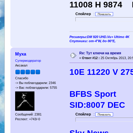
11008 H 9874 E
Спойлер
:
Ресиверы:DM 920 UHD.Vu+ Ultimo 4K
Спутники: от-4°W, до-90°E,
Re: Тут ключи на время
Муха
«
Ответ #12 :
25 Октябрь 2013, 20:
Супермодератор
Аксакал
10E 11220 V 27
Спасибо
-> Вы поблагодарили: 2346
-> Вас поблагодарили: 5755
BFBS Sport
SID:8007 DEC
Спойлер
:
Сообщений: 2381
Респект: +743/-0