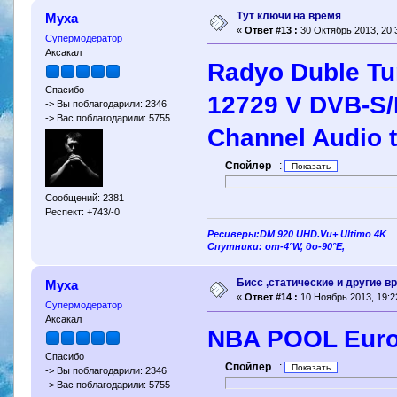
Тут ключи на время
Муха
«
Ответ #13 :
30 Октябрь 2013, 20:
Супермодератор
Аксакал
Radyo Duble Tur
Спасибо
12729 V DVB-S/
-> Вы поблагодарили: 2346
-> Вас поблагодарили: 5755
Channel Audio t
Спойлер
:
Сообщений: 2381
Респект: +743/-0
Ресиверы:DM 920 UHD.Vu+ Ultimo 4K
Спутники: от-4°W, до-90°E,
Бисс ,статические и другие 
Муха
«
Ответ #14 :
10 Ноябрь 2013, 19:2
Супермодератор
Аксакал
NBA POOL Europ
Спасибо
Спойлер
:
-> Вы поблагодарили: 2346
-> Вас поблагодарили: 5755