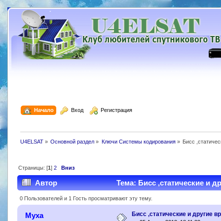
  Начало
  Вход
  Регистрация
U4ELSAT
»
Основной раздел
»
Ключи Системы кодирования
»
Бисс ,статиче
Страницы: [
1
]
2
Вниз
Автор
Тема: Бисс ,статические и д
0 Пользователей и 1 Гость просматривают эту тему.
Бисс ,статические и другие 
Муха