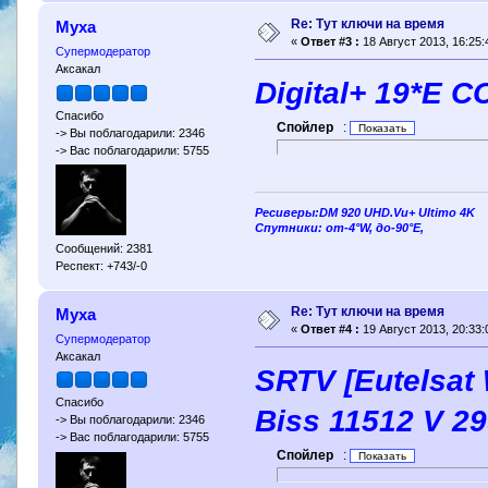
Re: Тут ключи на время
Муха
«
Ответ #3 :
18 Август 2013, 16:25:
Супермодератор
Аксакал
Digital+ 19*E C
Спасибо
Спойлер
:
-> Вы поблагодарили: 2346
-> Вас поблагодарили: 5755
Ресиверы:DM 920 UHD.Vu+ Ultimo 4K
Спутники: от-4°W, до-90°E,
Сообщений: 2381
Респект: +743/-0
Re: Тут ключи на время
Муха
«
Ответ #4 :
19 Август 2013, 20:33:
Супермодератор
Аксакал
SRTV [Eutelsat 
Спасибо
Biss 11512 V 29
-> Вы поблагодарили: 2346
-> Вас поблагодарили: 5755
Спойлер
: