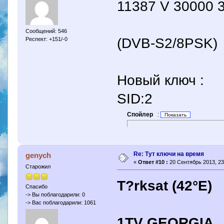
11387 V 30000 3
Сообщений: 546
(DVB-S2/8PSK)
Респект: +151/-0
Новый ключ :
SID:2
Спойлер
:
Re: Тут ключи на время
genych
«
Ответ #10 :
20 Сентябрь 2013, 23
Старожил
T?rksat (42°E)
Спасибо
-> Вы поблагодарили: 0
-> Вас поблагодарили: 1061
1TV GEORGIA