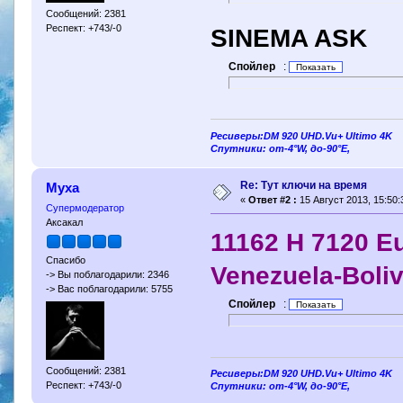
Сообщений: 2381
Респект: +743/-0
SINEMA ASK
Спойлер
:
Ресиверы:DM 920 UHD.Vu+ Ultimo 4K
Спутники: от-4°W, до-90°E,
Re: Тут ключи на время
Муха
«
Ответ #2 :
15 Август 2013, 15:50:
Супермодератор
Аксакал
11162 H 7120 Eu
Спасибо
Venezuela-Boliv
-> Вы поблагодарили: 2346
-> Вас поблагодарили: 5755
Спойлер
:
Сообщений: 2381
Ресиверы:DM 920 UHD.Vu+ Ultimo 4K
Респект: +743/-0
Спутники: от-4°W, до-90°E,