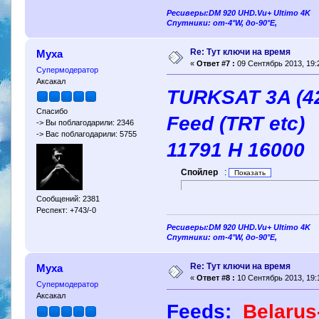
Ресиверы:DM 920 UHD.Vu+ Ultimo 4K
Спутники: от-4°W, до-90°E,
Re: Тут ключи на время
Муха
«
Ответ #7 :
09 Сентябрь 2013, 19:
Супермодератор
Аксакал
TURKSAT 3A (42
Спасибо
Feed (TRT etc)
-> Вы поблагодарили: 2346
-> Вас поблагодарили: 5755
11791 H 16000
Спойлер
:
Сообщений: 2381
Респект: +743/-0
Ресиверы:DM 920 UHD.Vu+ Ultimo 4K
Спутники: от-4°W, до-90°E,
Re: Тут ключи на время
Муха
«
Ответ #8 :
10 Сентябрь 2013, 19:
Супермодератор
Аксакал
Feeds:
Belarus