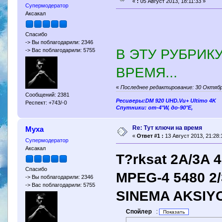
«
:
05 Август 2013, 18:11:33 »
Супермодератор
Аксакал
Спасибо
-> Вы поблагодарили: 2346
В ЭТУ РУБРИК
-> Вас поблагодарили: 5755
ВРЕМЯ...
«
Последнее редактирование: 30 Октябр
Сообщений: 2381
Ресиверы:DM 920 UHD.Vu+ Ultimo 4K
Респект: +743/-0
Спутники: от-4°W, до-90°E,
Re: Тут ключи на время
Муха
«
Ответ #1 :
13 Август 2013, 21:28:
Супермодератор
Аксакал
T?rksat 2A/3A 
Спасибо
MPEG-4 5480 2/
-> Вы поблагодарили: 2346
-> Вас поблагодарили: 5755
SINEMA AKSIY
Спойлер
: