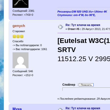
Сообщений: 2381
Ресиверы:DM 920 UHD.Vu+ Ultimo 4K
Респект: +743/-0
Спутники: от-4°W, до-90°E,
Re: Тут ключи на время
genych
«
Ответ #5 :
29 Август 2013, 21:47:
Старожил
[Eutelsat W3C(1
Спасибо
-> Вы поблагодарили: 0
SRTV
-> Вас поблагодарили: 1061
11512.25 V 2995
Сообщений: 546
Респект: +151/-0
Спойлер
:
«
Последнее редактирование: 29 Август 
Re: Тут ключи на время
Муха