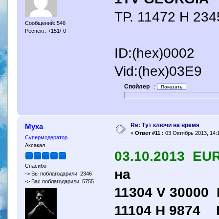
ТР. 11472 H 234
Сообщений: 546
Респект: +151/-0
ID:(hex)0002
Vid:(hex)03E9
Спойлер
:
Re: Тут ключи на время
Муха
«
Ответ #11 :
03 Октябрь 2013, 14:1
Супермодератор
Аксакал
03.10.2013 EU
Спасибо
на
-> Вы поблагодарили: 2346
-> Вас поблагодарили: 5755
11304 V 30000 E
11104 H 9874 E