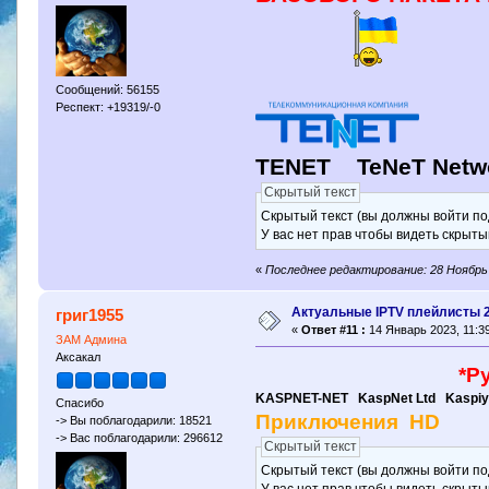
Сообщений: 56155
Респект: +19319/-0
TENET TeNeT Netwo
Скрытый текст
Скрытый текст (вы должны войти по
У вас нет прав чтобы видеть скрыты
«
Последнее редактирование: 28 Ноябрь 
Актуальные IPTV плейлисты 
григ1955
«
Ответ #11 :
14 Январь 2023, 11:39
ЗАМ Админа
Аксакал
*Р
KASPNET-NET KaspNet Ltd Kaspi
Спасибо
Приключения HD
-> Вы поблагодарили: 18521
-> Вас поблагодарили: 296612
Скрытый текст
Скрытый текст (вы должны войти по
У вас нет прав чтобы видеть скрыты