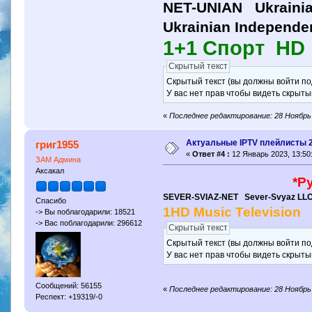
NET-UNIAN Ukrainian
Ukrainian Independe
1+1 Спорт HD
Скрытый текст
Скрытый текст (вы должны войти по
У вас нет прав чтобы видеть скрыты
«
Последнее редактирование: 28 Ноябрь 
Актуальные IPTV плейлисты 
григ1955
«
Ответ #4 :
12 Январь 2023, 13:50
ЗАМ Админа
Аксакал
*Р
SEVER-SVIAZ-NET Sever-Svyaz LL
Спасибо
1HD Music Television
-> Вы поблагодарили: 18521
-> Вас поблагодарили: 296612
Скрытый текст
Скрытый текст (вы должны войти по
У вас нет прав чтобы видеть скрыты
Сообщений: 56155
«
Последнее редактирование: 28 Ноябрь 
Респект: +19319/-0