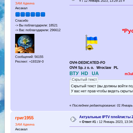
«
:
12 Январь 2023, 13:29:15 »
ЗАМ Админа
Аксакал
Спасибо
-> Вы поблагодарили: 18521
*Ру
-> Вас поблагодарили: 296612
Сообщений: 56155
Респект: +19319/-0
OVH-DEDICATED-FO
OVH Sp. z o. o. Wroclaw PL
ВТУ HD UA
m3u
Скрытый текст
Скрытый текст (вы должны войти по
У вас нет прав чтобы видеть скрыты
«
Последнее редактирование: 01 Январь 
Актуальные IPTV плейлисты 
григ1955
«
Ответ #1 :
12 Январь 2023, 13:34
ЗАМ Админа
Аксакал