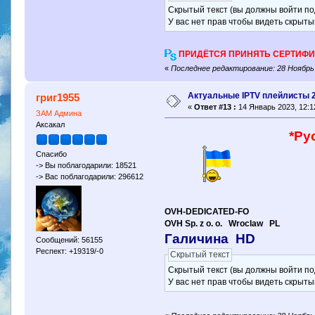
Скрытый текст (вы должны войти по
У вас нет прав чтобы видеть скрыты
ПРИДЁТСЯ ПРИНЯТЬ СЕРТИФИ
«
Последнее редактирование: 28 Ноябрь 
Актуальные IPTV плейлисты 
григ1955
«
Ответ #13 :
14 Январь 2023, 12:1
ЗАМ Админа
Аксакал
*Ру
Спасибо
-> Вы поблагодарили: 18521
-> Вас поблагодарили: 296612
OVH-DEDICATED-FO
OVH Sp. z o. o. Wroclaw PL
Галичина HD
Сообщений: 56155
Респект: +19319/-0
Скрытый текст
Скрытый текст (вы должны войти по
У вас нет прав чтобы видеть скрыты