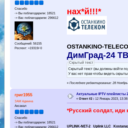
Спасибо
нах*й!!!*
-> Вы поблагодарили: 18521
-> Вас поблагодарили: 296612
Сообщений: 56155
OSTANKINO-TELECO
Респект: +19319/-0
ДимГрад-24 Т
Скрытый текст
Скрытый текст (вы должны войти по
У вас нет прав чтобы видеть скрыты
«
Последнее редактирование: 28 Ноябрь 
Актуальные IPTV плейлисты 
григ1955
«
Ответ #2 :
12 Январь 2023, 13:38
ЗАМ Админа
Аксакал
*Русский солдат, иди н
ЛИМИТ - 
Спасибо
-> Вы поблагодарили: 18521
UPLINK-NET-2 Uplink LLC Kostan
-> Вас поблагодарили: 296612