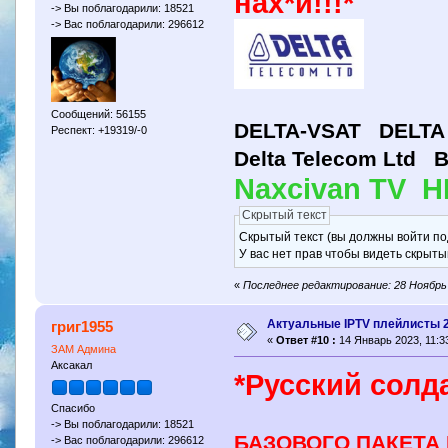
нах*й!!!*
-> Вы поблагодарили: 18521
-> Вас поблагодарили: 296612
Сообщений: 56155
DELTA-VSAT DELTA S
Респект: +19319/-0
Delta Telecom Ltd
Naxcivan TV 
Скрытый текст
Скрытый текст (вы должны войти по
У вас нет прав чтобы видеть скрыты
«
Последнее редактирование: 28 Ноябрь 
Актуальные IPTV плейлисты 
григ1955
«
Ответ #10 :
14 Январь 2023, 11:33
ЗАМ Админа
Аксакал
*Русский солда
Спасибо
ПРО
-> Вы поблагодарили: 18521
БАЗОВОГО ПАКЕТА
-> Вас поблагодарили: 296612