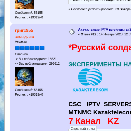
«
Последнее редактирование: 28 Ноябрь 
Сообщений: 56155
Респект: +19319/-0
Актуальные IPTV плейлисты 
григ1955
«
Ответ #12 :
14 Январь 2023, 12:0
ЗАМ Админа
Аксакал
*Русский солда
Спасибо
-> Вы поблагодарили: 18521
ЭКСПЕРИМЕНТЫ НА 
-> Вас поблагодарили: 296612
Сообщений: 56155
Респект: +19319/-0
CSC IPTV_SERVERS
MTNMC Kazaktelec
7 Канал KZ
Скрытый текст