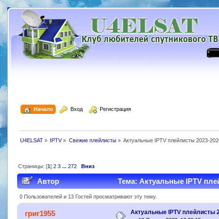
  Начало
  Вход
  Регистрация
U4ELSAT
»
IPTV
»
Свежие плейлисты
»
Актуальные IPTV плейлисты 2023-202
Страницы: [
1
]
2
3
...
272
Вниз
Автор
Тема: Актуальные IPTV плей
0 Пользователей и 13 Гостей просматривают эту тему.
Актуальные IPTV плейлисты 
григ1955