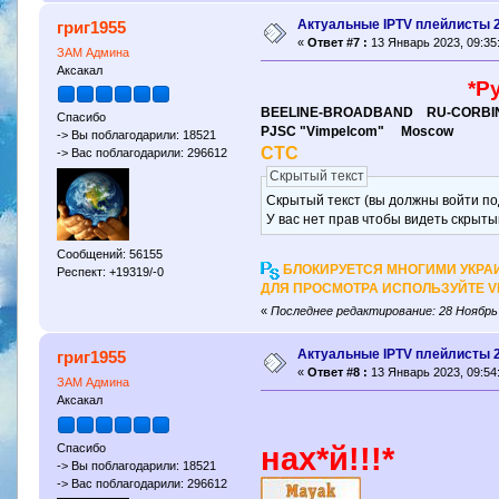
Актуальные IPTV плейлисты 
григ1955
«
Ответ #7 :
13 Январь 2023, 09:35
ЗАМ Админа
Аксакал
*Р
BEELINE-BROADBAND RU-CORBI
Спасибо
PJSC "Vimpelcom" Moscow
-> Вы поблагодарили: 18521
СТС
-> Вас поблагодарили: 296612
Скрытый текст
Скрытый текст (вы должны войти по
У вас нет прав чтобы видеть скрыты
Сообщений: 56155
БЛОКИРУЕТСЯ МНОГИМИ УКРА
Респект: +19319/-0
ДЛЯ ПРОСМОТРА ИСПОЛЬЗУЙТЕ 
«
Последнее редактирование: 28 Ноябрь 
Актуальные IPTV плейлисты 
григ1955
«
Ответ #8 :
13 Январь 2023, 09:54
ЗАМ Админа
Аксакал
Спасибо
нах*й!!!*
-> Вы поблагодарили: 18521
-> Вас поблагодарили: 296612