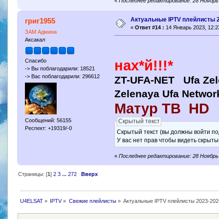
«
Последнее редактирование: 28 Ноябрь 
Актуальные IPTV плейлисты 
григ1955
«
Ответ #14 :
14 Январь 2023, 12:2
ЗАМ Админа
Аксакал
Спасибо
нах*й!!!*
-> Вы поблагодарили: 18521
-> Вас поблагодарили: 296612
ZT-UFA-NET Ufa Zel
Zelenaya Ufa Netwo
Матур ТВ HD
Сообщений: 56155
Скрытый текст
Респект: +19319/-0
Скрытый текст (вы должны войти по
У вас нет прав чтобы видеть скрыты
«
Последнее редактирование: 28 Ноябрь 
Страницы: [
1
]
2
3
...
272
Вверх
U4ELSAT
»
IPTV
»
Свежие плейлисты
»
Актуальные IPTV плейлисты 2023-202