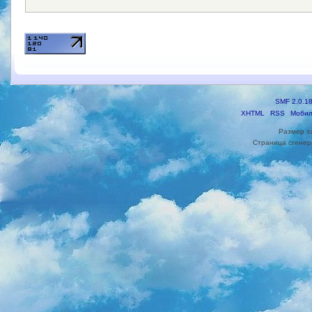
SMF 2.0.1
XHTML
RSS
Мобил
Размер з
Страница сгенери