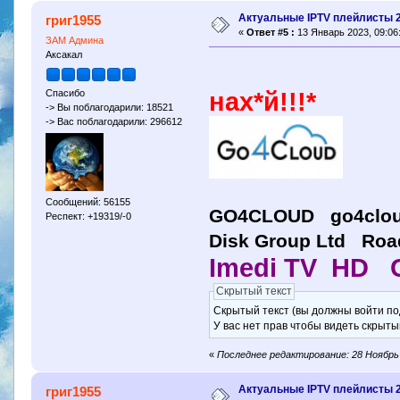
Актуальные IPTV плейлисты 
григ1955
«
Ответ #5 :
13 Январь 2023, 09:06
ЗАМ Админа
Аксакал
Спасибо
нах*й!!!*
-> Вы поблагодарили: 18521
-> Вас поблагодарили: 296612
Сообщений: 56155
GO4CLOUD go4clo
Респект: +19319/-0
Disk Group Ltd Road
Imedi TV HD 
Скрытый текст
Скрытый текст (вы должны войти по
У вас нет прав чтобы видеть скрыты
«
Последнее редактирование: 28 Ноябрь 
Актуальные IPTV плейлисты 
григ1955