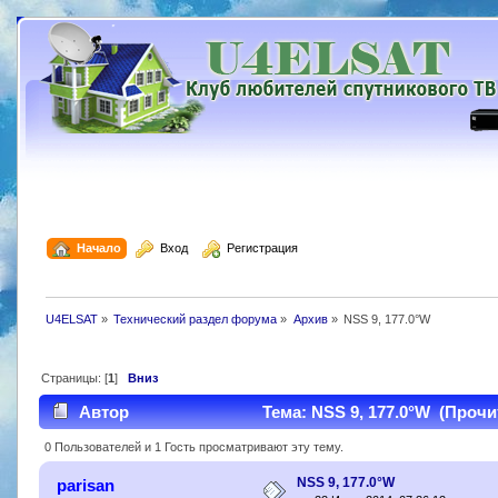
  Начало
  Вход
  Регистрация
U4ELSAT
»
Технический раздел форума
»
Архив
»
NSS 9, 177.0°W
Страницы: [
1
]
Вниз
Автор
Тема: NSS 9, 177.0°W (Прочит
0 Пользователей и 1 Гость просматривают эту тему.
NSS 9, 177.0°W
parisan