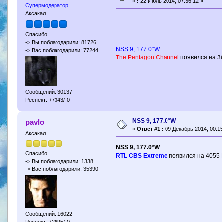
«
:
22 Июль 2014, 07:36:12 »
Супермодератор
Аксакал
Спасибо
-> Вы поблагодарили: 81726
NSS 9, 177.0°W
-> Вас поблагодарили: 77244
The Pentagon Channel
появился на 3
Сообщений: 30137
Респект: +7343/-0
NSS 9, 177.0°W
pavlo
«
Ответ #1 :
09 Декабрь 2014, 00:15
Аксакал
NSS 9, 177.0°W
Спасибо
RTL CBS Extreme
появился на 4055 
-> Вы поблагодарили: 1338
-> Вас поблагодарили: 35390
Сообщений: 16022
Респект: +2695/-0