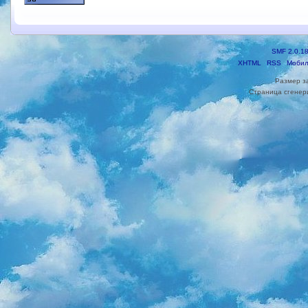
SMF 2.0.1
XHTML
RSS
Мобил
Размер з
Страница сгенери