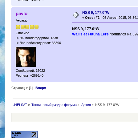
NSS 9, 177.0°W
pavlo
«
Ответ #2 :
05 Август 2015, 03:34:
Аксакал
NSS 9, 177.0°W
Спасибо
Wallis et Futuna 1ere
появился на 392
-> Вы поблагодарили: 1338
-> Вас поблагодарили: 35390
Сообщений: 16022
Респект: +2695/-0
Страницы: [
1
]
Вверх
U4ELSAT
»
Технический раздел форума
»
Архив
»
NSS 9, 177.0°W