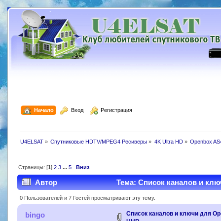
  Начало
  Вход
  Регистрация
U4ELSAT
»
Спутниковые HDTV/MPEG4 Ресиверы
»
4K Ultra HD
»
Openbox AS4
Страницы: [
1
]
2
3
...
5
Вниз
Автор
Тема: Список каналов и клю
0 Пользователей и 7 Гостей просматривают эту тему.
Список каналов и ключи для Op
bingo