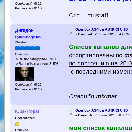
Сообщений: 6892
Респект: +5091/-0
Спc - mustaff
Openbox AS4K и AS4K CI UHD
Дигидон
«
Ответ #4 :
26 Июль 2020, 14:42:37 
Супермодератор
Аксакал
Список каналов для
отсортированы по ф
Спасибо
-> Вы поблагодарили: 19180
по состоянию на 25.
-> Вас поблагодарили: 31503
с последними измен
Сообщений: 6892
Респект: +5091/-0
Спасибо mixmar
Openbox AS4K и AS4K CI UHD
Юра-Tropar
«
Ответ #5 :
28 Июль 2020, 18:50:14 
Пользователь
мой список каналов 
Спасибо