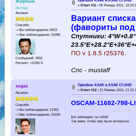
Openbox AS4K и AS4K CI UHD
Жирный
«
Ответ #11 :
08 Январь 2021, 18:19:3
Эксперт
Аксакал
Вариант списка
(фавориты под 
Спасибо
-> Вы поблагодарили: 6553
Спутники: 4°W+0.8°
-> Вас поблагодарили: 18399
23.5°E+28.2°E+36°E+4
ПО v 1.8.5 r25376.
Сообщений: 3992
Респект: +2245/-0
Спc - mustaff
Openbox AS4K и AS4K CI UHD
sogaz
«
Ответ #12 :
21 Январь 2021, 21:22:
Аксакал
OSCAM-11682-798-L
Спасибо
-> Вы поблагодарили: 12361
-> Вас поблагодарили: 24189
Бог наблюдает за тобой.
Так живи, чтобы ему было интересно.