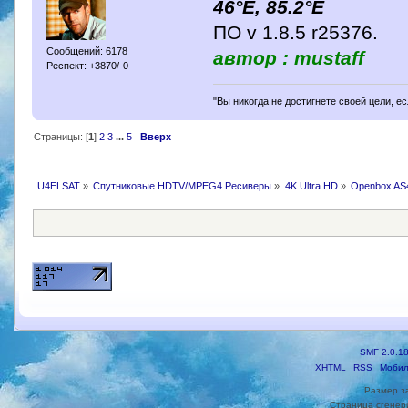
46°E, 85.2°E
ПО v 1.8.5 r25376.
Сообщений: 6178
автор : mustaff
Респект: +3870/-0
"Вы никогда не достигнете своей цели, е
Страницы: [
1
]
2
3
...
5
Вверх
U4ELSAT
»
Спутниковые HDTV/MPEG4 Ресиверы
»
4K Ultra HD
»
Openbox AS4
SMF 2.0.1
XHTML
RSS
Мобил
Размер з
Страница сгенери