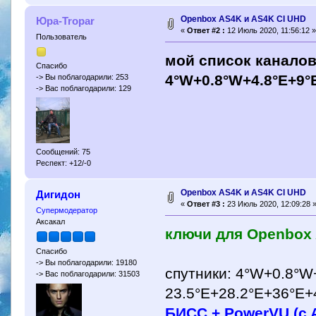
Openbox AS4K и AS4K CI UHD
Юра-Tropar
«
Ответ #2 :
12 Июль 2020, 11:56:12 »
Пользователь
мой список каналов 
Спасибо
4°W+0.8°W+4.8°E+9°
-> Вы поблагодарили: 253
-> Вас поблагодарили: 129
Сообщений: 75
Респект: +12/-0
Openbox AS4K и AS4K CI UHD
Дигидон
«
Ответ #3 :
23 Июль 2020, 12:09:28 
Супермодератор
Аксакал
ключи для Openbox
Спасибо
-> Вы поблагодарили: 19180
спутники: 4°W+0.8°W
-> Вас поблагодарили: 31503
23.5°E+28.2°E+36°E+4
БИСС + PowerVU (c 