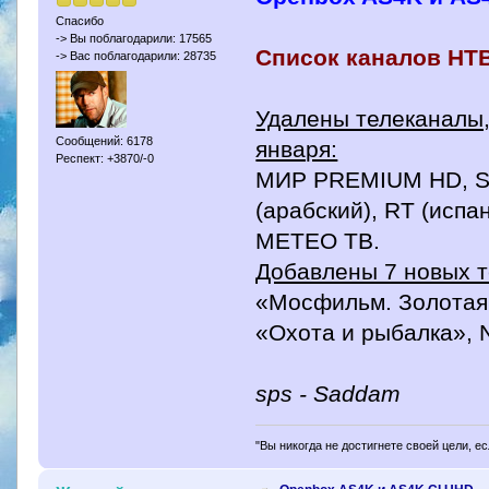
Спасибо
-> Вы поблагодарили: 17565
Список каналов НТВ+
-> Вас поблагодарили: 28735
Удалены телеканалы,
Сообщений: 6178
января:
Респект: +3870/-0
МИР PREMIUM HD, Sta
(арабский), RT (испа
МЕТЕО ТВ.
Добавлены 7 новых т
«Мосфильм. Золотая 
«Охота и рыбалка», 
sps - Saddam
"Вы никогда не достигнете своей цели, е