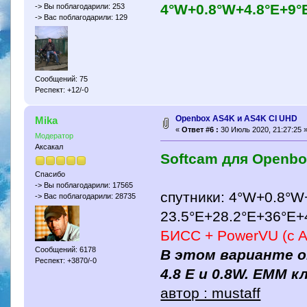
4°W+0.8°W+4.8°E+9°
-> Вы поблагодарили: 253
-> Вас поблагодарили: 129
Сообщений: 75
Респект: +12/-0
Openbox AS4K и AS4K CI UHD
Mika
«
Ответ #6 :
30 Июль 2020, 21:27:25 
Модератор
Аксакал
Softcam для Openb
Спасибо
-> Вы поблагодарили: 17565
спутники: 4°W+0.8°W
-> Вас поблагодарили: 28735
23.5°E+28.2°E+36°E+4
БИСС + PowerVU (c 
Сообщений: 6178
В этом варианте 
Респект: +3870/-0
4.8 Е и 0.8W. ЕММ 
автор : mustaff