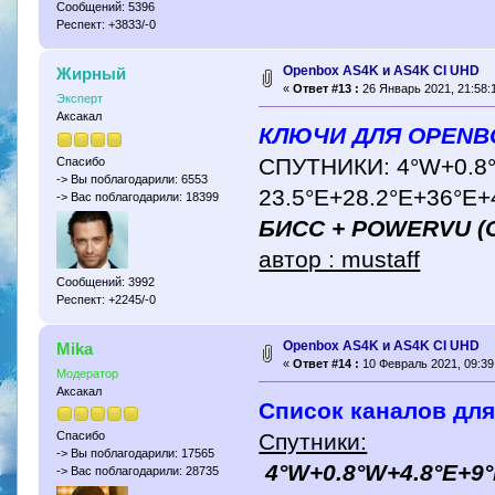
Сообщений: 5396
Респект: +3833/-0
Openbox AS4K и AS4K CI UHD
Жирный
«
Ответ #13 :
26 Январь 2021, 21:58:
Эксперт
Аксакал
КЛЮЧИ ДЛЯ OPENB
СПУТНИКИ: 4°W+0.8°
Спасибо
-> Вы поблагодарили: 6553
23.5°E+28.2°E+36°E+4
-> Вас поблагодарили: 18399
БИСС + POWERVU (C
автор : mustaff
Сообщений: 3992
Респект: +2245/-0
Openbox AS4K и AS4K CI UHD
Mika
«
Ответ #14 :
10 Февраль 2021, 09:39
Модератор
Аксакал
Список каналов для
Спутники:
Спасибо
-> Вы поблагодарили: 17565
4°W+0.8°W+4.8°E+9°
-> Вас поблагодарили: 28735