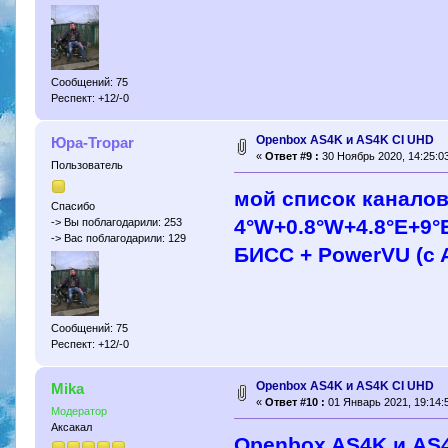
Сообщений: 75
Респект: +12/-0
Openbox AS4K и AS4K CI UHD
Юра-Tropar
«
Ответ #9 :
30 Ноябрь 2020, 14:25:03
Пользователь
мой список каналов 
Спасибо
4°W+0.8°W+4.8°E+9°
-> Вы поблагодарили: 253
-> Вас поблагодарили: 129
БИСС + PowerVU (c 
Сообщений: 75
Респект: +12/-0
Openbox AS4K и AS4K CI UHD
Mika
«
Ответ #10 :
01 Январь 2021, 19:14:
Модератор
Аксакал
Openbox AS4K и AS