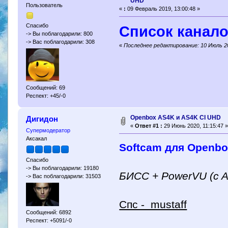
UHD
Пользователь
«
:
09 Февраль 2019, 13:00:48 »
Спасибо
Список канало
-> Вы поблагодарили: 800
-> Вас поблагодарили: 308
«
Последнее редактирование: 10 Июль 2
Сообщений: 69
Респект: +45/-0
Openbox AS4K и AS4K CI UHD
Дигидон
«
Ответ #1 :
29 Июнь 2020, 11:15:47 »
Супермодератор
Аксакал
Softcam для Openb
Спасибо
-> Вы поблагодарили: 19180
БИСС + PowerVU (c 
-> Вас поблагодарили: 31503
Спc - mustaff
Сообщений: 6892
Респект: +5091/-0