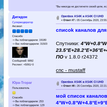
"Вы никогда не достигнете своей цели, е
Openbox AS4K и AS4K CI UHD
Дигидон
«
Ответ #7 :
05 Сентябрь 2020, 23:55
Супермодератор
Аксакал
списok каналов для
Спасибо
-> Вы поблагодарили: 19180
Спутники:
4°W+0.8°W
-> Вас поблагодарили: 31503
23.5°E+28.2°E+36°E+4
ПО
v 1.8.0 r24372
Сообщений: 6892
Респект: +5091/-0
спc - mustaff
Openbox AS4K и AS4K CI UHD
Юра-Tropar
«
Ответ #8 :
26 Сентябрь 2020, 22:21
Пользователь
мой список каналов 
Спасибо
4°W+0.8°W+4.8°E+9°
-> Вы поблагодарили: 253
-> Вас поблагодарили: 129