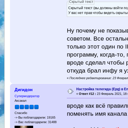
Скрытый текст
Скрытый текст (вы должны войти по
У вас нет прав чтобы видеть скрыты
Ну почему не показы
советом. Все осталь
только этот один по 
программу, когда-то,
вроде сделал чтобы р
откуда брал инфу я у
«
Последнее редактирование: 23 Февраль
Настройка телегида (Epg) в E
Дигидон
«
Ответ #12 :
23 Февраль 2021, 18:
Супермодератор
Аксакал
вроде как всё правил
поменять имя канала 
Спасибо
-> Вы поблагодарили: 19165
-> Вас поблагодарили: 31488