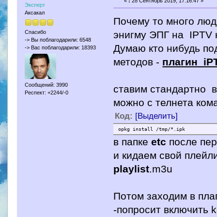
«
:
28 Сентябрь 2019, 17:16:47 »
Эксперт
Аксакал
Почему то много люде
энигму ЭПГ на IPTV к
Спасибо
-> Вы поблагодарили: 6548
Думаю кто нибудь по
-> Вас поблагодарили: 18393
методов -
плагин iP
Сообщений: 3990
ставим стандартно в
Респект: +2244/-0
можно с телнета ко
Код:
[Выделить]
opkg install /tmp/*.ipk
в папке
etс
после пер
и кидаем свой плейли
playlist
.m3u
Потом заходим в пла
-попросит включить k