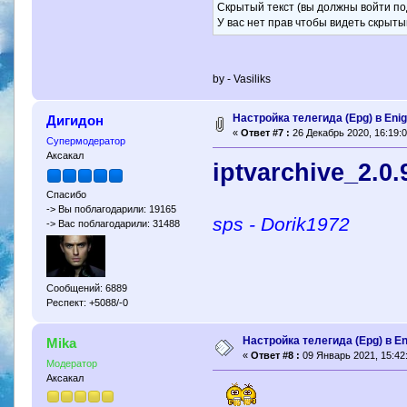
Скрытый текст (вы должны войти по
У вас нет прав чтобы видеть скрыты
by - Vasiliks
Настройка телегида (Epg) в Eni
Дигидон
«
Ответ #7 :
26 Декабрь 2020, 16:19:0
Супермодератор
Аксакал
iptvarchive_2.0.
Спасибо
-> Вы поблагодарили: 19165
sps - Dorik1972
-> Вас поблагодарили: 31488
Сообщений: 6889
Респект: +5088/-0
Настройка телегида (Epg) в E
Mika
«
Ответ #8 :
09 Январь 2021, 15:42
Модератор
Аксакал