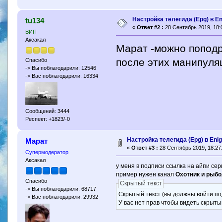
Настройка телегида (Epg) в E
tu134
«
Ответ #2 :
28 Сентябрь 2019, 18:
ВИП
Аксакал
Марат -можно поподр
после этих манипуля
Спасибо
-> Вы поблагодарили: 12546
-> Вас поблагодарили: 16334
Сообщений: 3444
Респект: +1823/-0
Настройка телегида (Epg) в Eni
Марат
«
Ответ #3 :
28 Сентябрь 2019, 18:27
Супермодератор
Аксакал
у меня в подписи ссылка на айпи сер
пример нужен канал
Охотник и рыб
Спасибо
Скрытый текст
-> Вы поблагодарили: 68717
Скрытый текст (вы должны войти по
-> Вас поблагодарили: 29932
У вас нет прав чтобы видеть скрыты