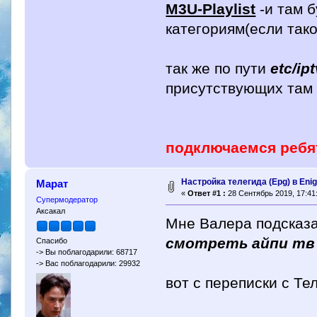
M3U-Playlist
-и там 
категориям(если тако
так же по пути
etc/ip
присутствующих там 
подключаемся ребя
Настройка телегида (Epg) в Eni
Марат
«
Ответ #1 :
28 Сентябрь 2019, 17:41
Супермодератор
Аксакал
Мне Валера подсказа
смотреть айпи тв 
Спасибо
-> Вы поблагодарили: 68717
-> Вас поблагодарили: 29932
вот с переписки с Те