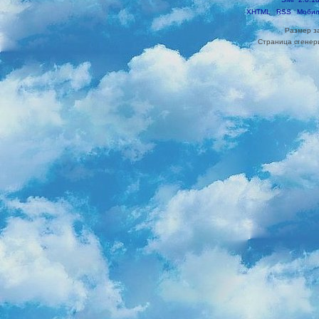
XHTML
RSS
Мобил
Размер з
Страница сгенери