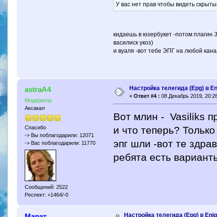
У вас нет прав чтобы видеть скрыты
кидаешь в юзербукет -потом плагин 
василиск укоз)
и вуаля -вот тебе ЭПГ на любой кан
Настройка телегида (Epg) в E
astraA4
«
Ответ #4 :
08 Декабрь 2019, 20:26
Модератор
Аксакал
Вот млин - Vasiliks 
и что теперь? Только
Спасибо
-> Вы поблагодарили: 12071
эпг шли -вот те здра
-> Вас поблагодарили: 11770
ребята есть вариант
Сообщений: 2522
Респект: +1464/-0
Настройка телегида (Epg) в Eni
Марат