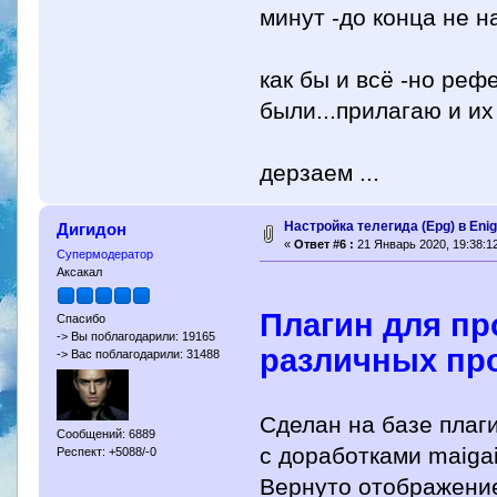
минут -до конца не н
как бы и всё -но реф
были...прилагаю и и
дерзаем ...
Настройка телегида (Epg) в Eni
Дигидон
«
Ответ #6 :
21 Январь 2020, 19:38:12
Супермодератор
Аксакал
Плагин для пр
Спасибо
-> Вы поблагодарили: 19165
различных пров
-> Вас поблагодарили: 31488
Сделан на базе плаги
Сообщений: 6889
с доработками maigai
Респект: +5088/-0
Вернуто отображение