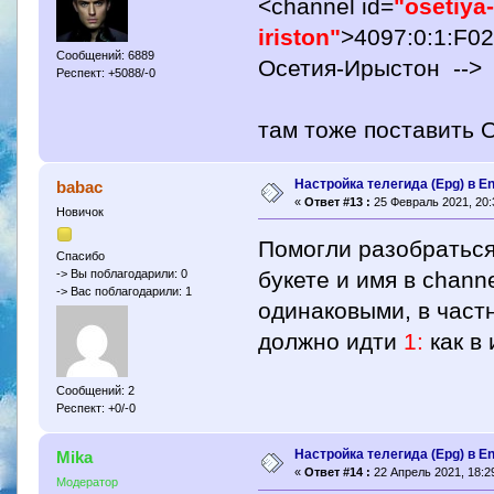
<channel id=
"osetiya
iriston"
>4097:0:1:F02
Сообщений: 6889
Осетия-Ирыстон -->
Респект: +5088/-0
там тоже поставить 
Настройка телегида (Epg) в E
babac
«
Ответ #13 :
25 Февраль 2021, 20:
Новичок
Помогли разобраться
Спасибо
букете и имя в chann
-> Вы поблагодарили: 0
-> Вас поблагодарили: 1
одинаковыми, в част
должно идти
1:
как в
Сообщений: 2
Респект: +0/-0
Настройка телегида (Epg) в E
Mika
«
Ответ #14 :
22 Апрель 2021, 18:29
Модератор