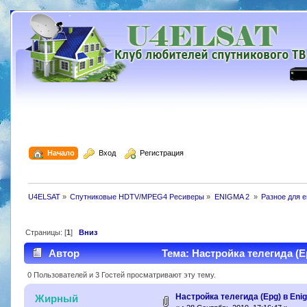
  Начало
  Вход
  Регистрация
U4ELSAT
»
Спутниковые HDTV/MPEG4 Ресиверы
»
ENIGMA 2 
»
Разное для e
Страницы: [
1
]
Вниз
Автор
Тема: Настройка телегида (E
0 Пользователей и 3 Гостей просматривают эту тему.
Настройка телегида (Epg) в Eni
Жирный