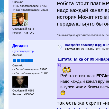
Ребята стоит плаг
EP
Спасибо
-> Вы поблагодарили: 17565
надо каждый канал в
-> Вас поблагодарили: 28735
история.Может кто в 
переделать(что бы о
Сообщений: 6178
Респект: +3870/-0
"Вы никогда не достигнете своей цели, е
Настройка телегида (Epg) в E
Дигидон
«
Ответ #9 :
09 Январь 2021, 15:49
Супермодератор
Аксакал
Цитата: Mika от 09 Январь
Спасибо
-> Вы поблагодарили: 19165
-> Вас поблагодарили: 31488
Ребята стоит плаг
EPGI
надо каждый канал вруч
в курсе каким боком вес
Сообщений: 6889
Респект: +5088/-0
так есть же скрипт -