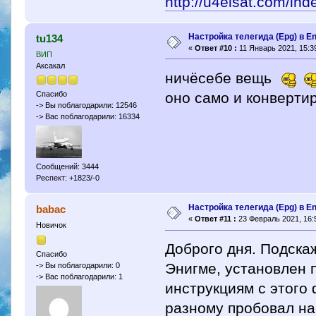
http://u4elsat.com/in
Настройка телегида (Epg) в E
tu134
«
Ответ #10 :
11 Январь 2021, 15:39
ВИП
Аксакал
ничёсебе вещь
оно само и конвертир
Спасибо
-> Вы поблагодарили: 12546
-> Вас поблагодарили: 16334
Сообщений: 3444
Респект: +1823/-0
Настройка телегида (Epg) в E
babac
«
Ответ #11 :
23 Февраль 2021, 16:
Новичок
Доброго дня. Подскаж
Спасибо
Энигме, установлен 
-> Вы поблагодарили: 0
-> Вас поблагодарили: 1
инструкциям с этого 
разному пробовал нас