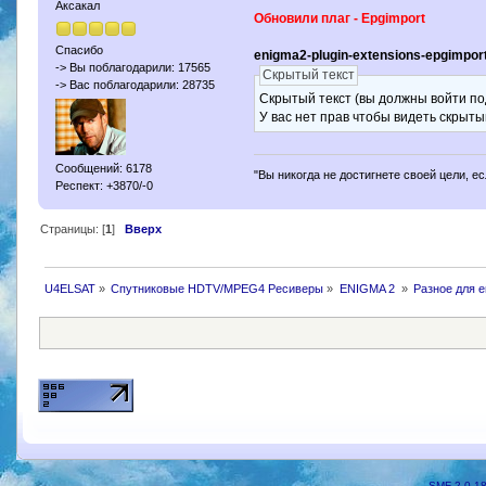
Аксакал
Обновили плаг - Epgimport
Спасибо
enigma2-plugin-extensions-epgimpor
-> Вы поблагодарили: 17565
Скрытый текст
-> Вас поблагодарили: 28735
Скрытый текст (вы должны войти по
У вас нет прав чтобы видеть скрыты
Сообщений: 6178
"Вы никогда не достигнете своей цели, е
Респект: +3870/-0
Страницы: [
1
]
Вверх
U4ELSAT
»
Спутниковые HDTV/MPEG4 Ресиверы
»
ENIGMA 2 
»
Разное для e
SMF 2.0.1