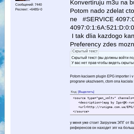
Konvertiruju m3u na b
Сообщений: 7440
Potom nado zdelat ctob
Респект: +6485/-0
ne #SERVICE 4097:0:0
4097:0:1:6A:521:D:0:0:
I tak dlia kazdogo ka
Preferency zdes mozno
Скрытый текст
Скрытый текст (вы должны войти по
У вас нет прав чтобы видеть скрыты
Potom kaciaem plugin EPG importer i v e
prograne ukazivaem, ctom ona kaciala k
Код:
[Выделить]
<source type="gen_xmltv" channels
<description>(epg by Igor@K-runi
<url>http://runigma.com.ua/EPG/I
</source>
у меня уже стоит Загрузчик ЭПГ от В
референсов он находит эпг на больш