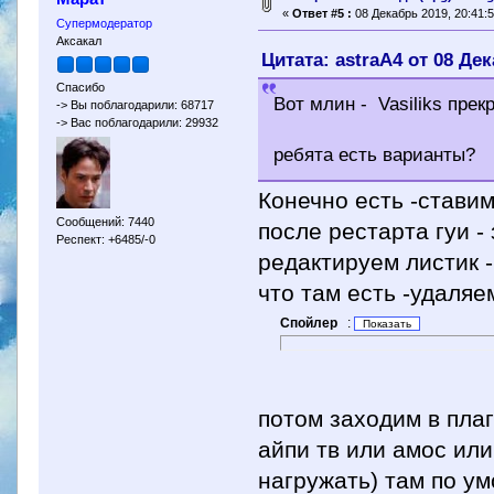
«
Ответ #5 :
08 Декабрь 2019, 20:41:5
Супермодератор
Аксакал
Цитата: astraA4 от 08 Дек
Спасибо
Вот млин - Vasiliks пре
-> Вы поблагодарили: 68717
-> Вас поблагодарили: 29932
ребята есть варианты?
Конечно есть -ставим
Сообщений: 7440
после рестарта гуи -
Респект: +6485/-0
редактируем листик 
что там есть -удаляем
Спойлер
:
потом заходим в плаг
айпи тв или амос или
нагружать) там по ум