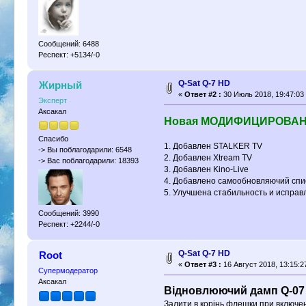
Сообщений: 6488
Респект: +5134/-0
Q-Sat Q-7 HD
Жирный
«
Ответ #2 :
30 Июль 2018, 19:47:03
Эксперт
Аксакал
Новая МОДИФИЦИРОВАННАЯ 
Спасибо
1. Добавлен STALKER TV
-> Вы поблагодарили: 6548
2. Добавлен Xtream TV
-> Вас поблагодарили: 18393
3. Добавлен Kino-Live
4. Добавлено самообновляючий спис
5. Улучшена стабильность и исправ
Сообщений: 3990
Респект: +2244/-0
Q-Sat Q-7 HD
Root
«
Ответ #3 :
16 Август 2018, 13:15:2
Супермодератор
Аксакал
Відновлюючий дамп Q-07 и 
Залити в корінь флешки,при включе