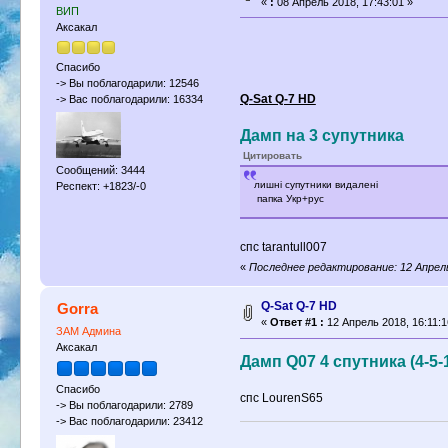
«
:
08 Апрель 2018, 17:43:01 »
ВИП
Аксакал
Спасибо
-> Вы поблагодарили: 12546
Q-Sat Q-7 HD
-> Вас поблагодарили: 16334
Дамп на 3 супутника
Цитировать
Сообщений: 3444
лишні супутники видалені
Респект: +1823/-0
папка Укр+рус
спс tarantull007
«
Последнее редактирование: 12 Апрель
Q-Sat Q-7 HD
Gorra
«
Ответ #1 :
12 Апрель 2018, 16:11:1
ЗАМ Админа
Аксакал
Дамп Q07 4 спутника (4-5-
Спасибо
спс LourenS65
-> Вы поблагодарили: 2789
-> Вас поблагодарили: 23412