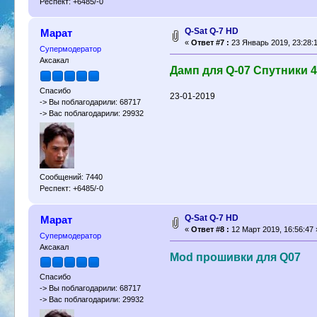
Респект: +6485/-0
Q-Sat Q-7 HD
Марат
«
Ответ #7 :
23 Январь 2019, 23:28:1
Супермодератор
Аксакал
Дамп для Q-07 Спутники 4-
Спасибо
23-01-2019
-> Вы поблагодарили: 68717
-> Вас поблагодарили: 29932
Сообщений: 7440
Респект: +6485/-0
Q-Sat Q-7 HD
Марат
«
Ответ #8 :
12 Март 2019, 16:56:47 
Супермодератор
Аксакал
Mod прошивки для Q07
Спасибо
-> Вы поблагодарили: 68717
-> Вас поблагодарили: 29932