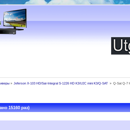
сиверы
»
Jeferson X-103 HD/Sat-Integral S-1226 HD K3/U2C mini K3/Q-SAT 
»
Q-Sat Q-7
ано 15160 раз)