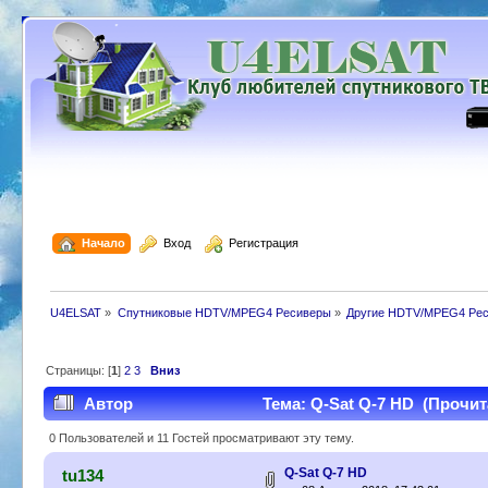
  Начало
  Вход
  Регистрация
U4ELSAT
»
Спутниковые HDTV/MPEG4 Ресиверы
»
Другие HDTV/MPEG4 Ре
Страницы: [
1
]
2
3
Вниз
Автор
Тема: Q-Sat Q-7 HD (Прочит
0 Пользователей и 11 Гостей просматривают эту тему.
Q-Sat Q-7 HD
tu134