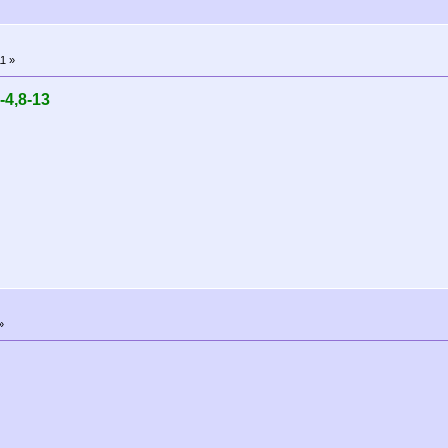
1 »
4,8-13
»