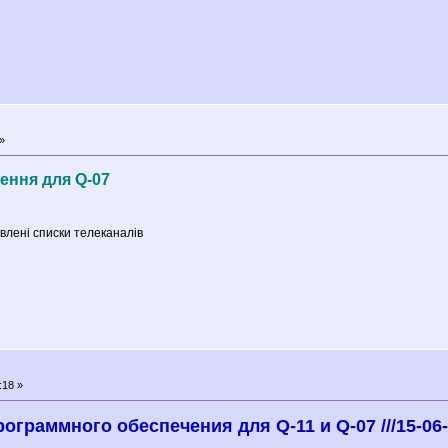
»
ення для Q-07
влені списки телеканалів
:18 »
граммного обеспечения для Q-11 и Q-07 ///15-06