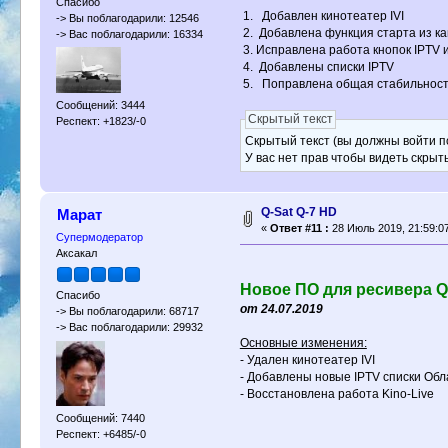
Спасибо
1. Добавлен кинотеатер IVI
-> Вы поблагодарили: 12546
2. Добавлена функция старта из ка
-> Вас поблагодарили: 16334
3. Исправлена работа кнопок IPTV 
4. Добавлены списки IPTV
5. Поправлена общая стабильност
Сообщений: 3444
Скрытый текст
Респект: +1823/-0
Скрытый текст (вы должны войти по
У вас нет прав чтобы видеть скрыт
Q-Sat Q-7 HD
Марат
«
Ответ #11 :
28 Июль 2019, 21:59:0
Супермодератор
Аксакал
Новое ПО для ресивера Q
Спасибо
от 24.07.2019
-> Вы поблагодарили: 68717
-> Вас поблагодарили: 29932
Основные изменения:
- Удален кинотеатер IVI
- Добавлены новые IPTV списки Обл
- Восстановлена работа Kino-Live
Сообщений: 7440
Респект: +6485/-0