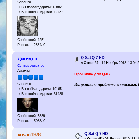
Спасибо
-> Вы поблагодарили: 12882
-> Вас поблагодарили: 19487
Сообщений: 4251
Респект: +2884/-0
Q-Sat Q-7 HD
Дигидон
«
Ответ #4 :
14 Ноябрь 2018, 13:04:2
Супермодератор
Аксакал
Прошивка для Q-07
Спасибо
Исправлена проблема с кнопками 
-> Вы поблагодарили: 19165
-> Вас поблагодарили: 31488
Сообщений: 6889
Респект: +5088/-0
Q-Sat Q-7 HD
vovan1978
«
Ответ #5 :
06 Январь 2019, 13:1