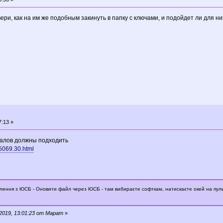
ри, как на им же подобным закинуть в папку с ключами, и подойдет ли для них
7:13 »
егралов должны подходить
15069.30.html
влення з ЮСБ - Оновити файл через ЮСБ - там вибираєте софткам, натискаєте окей на пуль
2019, 13:01:23 от Марат
»