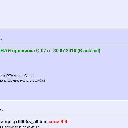
 »
прошивка Q-07 от 30.07.2018 (Black cat)
ок IPTV через Cloud
лены другие мелкие ошибки
7 »
др. qx6605s_all.bin ,
коли 8:8
.
нні тримати кнопку меню.