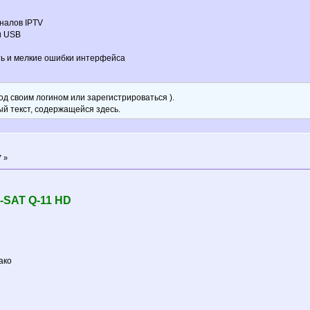
налов IPTV
и USB
ь и мелкие ошибки интерфейса
д своим логином или зарегистрироваться ).
ый текст, содержащейся здесь.
7 »
-SAT Q-11 HD
ако