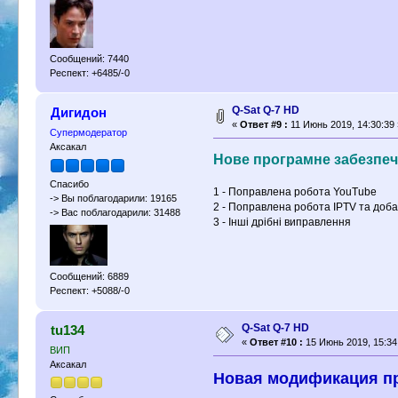
Сообщений: 7440
Респект: +6485/-0
Q-Sat Q-7 HD
Дигидон
«
Ответ #9 :
11 Июнь 2019, 14:30:39 
Супермодератор
Аксакал
Нове програмне забезпеч
Спасибо
1 - Поправлена робота YouTube
-> Вы поблагодарили: 19165
2 - Поправлена робота IPTV та доба
-> Вас поблагодарили: 31488
3 - Інші дрібні виправлення
Сообщений: 6889
Респект: +5088/-0
Q-Sat Q-7 HD
tu134
«
Ответ #10 :
15 Июнь 2019, 15:34
ВИП
Аксакал
Новая модификация про