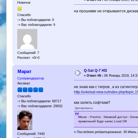
Новичок
на прошивке не открываются дискаве
Спасибо
-> Вы поблагодарили: 0
-> Вас поблагодарили: 9
Сообщений: 7
Респект: +0/-0
Q-Sat Q-7 HD
Марат
«
Ответ #6 :
06 Январь 2019, 14:3
Супермодератор
Аксакал
не знаю как с тигров , а из сатинт
http://u4elsat-new.ru/index.php/topic,
Спасибо
-> Вы поблагодарили: 68717
как залить софткам?
-> Вас поблагодарили: 29932
Цитировать
Меню - Утиліти - Умовний доступ - Оно
правильний буде напис Load OK
«
Последнее редактирование: 30 Июнь 
Сообщений: 7440