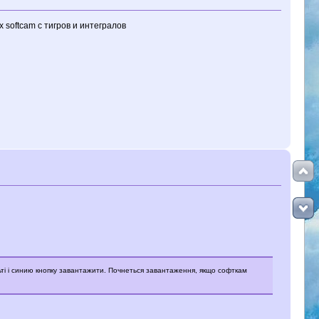
 softcam c тигров и интегралов
ті і синию кнопку завантажити. Почнеться завантаження, якщо софткам