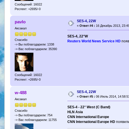
Сообщений: 16022
Респект: +2695/-0
SES-4, 22W
pavlo
«
Ответ #4 :
16 Декабрь 2013, 23:49
Аксакал
SES-4, 22°W
Спасибо
Reuters World News Service HD
появ
-> Вы поблагодарили: 1338
-> Вас поблагодарили: 35390
Сообщений: 16022
Респект: +2695/-0
SES-4, 22W
w-488
«
Ответ #5 :
06 Июль 2014, 14:58:5
Аксакал
SES-4 - 22° West (C Band)
Спасибо
HLN Asia
-> Вы поблагодарили: 754
CNN International Europe
-> Вас поблагодарили: 11755
CNN International Europe HD
появили