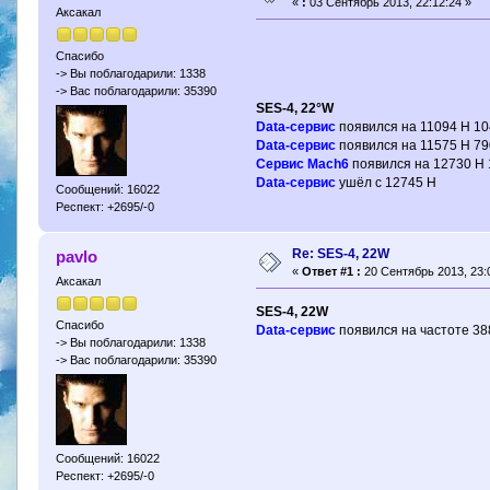
«
:
03 Сентябрь 2013, 22:12:24 »
Аксакал
Спасибо
-> Вы поблагодарили: 1338
-> Вас поблагодарили: 35390
SES-4, 22°W
Data-сервис
появился на 11094 H 1
Data-сервис
появился на 11575 H 79
Сервис Mach6
появился на 12730 H 
Data-сервис
ушёл с 12745 H
Сообщений: 16022
Респект: +2695/-0
Re: SES-4, 22W
pavlo
«
Ответ #1 :
20 Сентябрь 2013, 23:
Аксакал
SES-4, 22W
Спасибо
Data-сервис
появился на частоте 38
-> Вы поблагодарили: 1338
-> Вас поблагодарили: 35390
Сообщений: 16022
Респект: +2695/-0