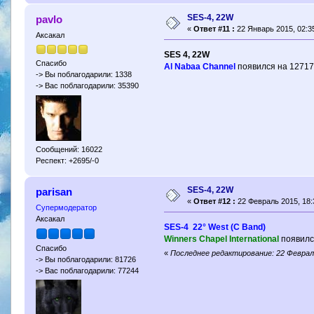
SES-4, 22W
pavlo
«
Ответ #11 :
22 Январь 2015, 02:35
Аксакал
SES 4, 22W
Спасибо
Al Nabaa Channel
появился на 12717
-> Вы поблагодарили: 1338
-> Вас поблагодарили: 35390
Сообщений: 16022
Респект: +2695/-0
SES-4, 22W
parisan
«
Ответ #12 :
22 Февраль 2015, 18:
Супермодератор
Аксакал
SES-4 22° West (C Band)
Winners Chapel International
появилс
Спасибо
«
Последнее редактирование: 22 Февраль
-> Вы поблагодарили: 81726
-> Вас поблагодарили: 77244