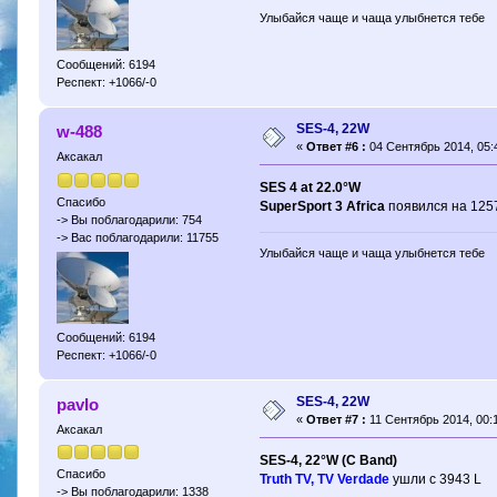
Улыбайся чаще и чаща улыбнется тебе
Сообщений: 6194
Респект: +1066/-0
SES-4, 22W
w-488
«
Ответ #6 :
04 Сентябрь 2014, 05:
Аксакал
SES 4 at 22.0°W
Спасибо
SuperSport 3 Africa
появился на 125
-> Вы поблагодарили: 754
-> Вас поблагодарили: 11755
Улыбайся чаще и чаща улыбнется тебе
Сообщений: 6194
Респект: +1066/-0
SES-4, 22W
pavlo
«
Ответ #7 :
11 Сентябрь 2014, 00:1
Аксакал
SES-4, 22°W (C Band)
Спасибо
Truth TV, TV Verdade
ушли с 3943 L
-> Вы поблагодарили: 1338