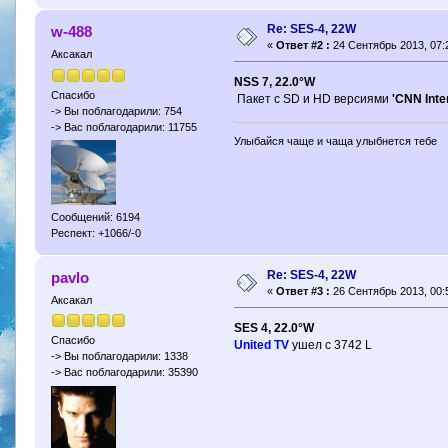
Re: SES-4, 22W
w-488
«
Ответ #2 :
24 Сентябрь 2013, 07:
Аксакал
NSS 7, 22.0°W
Спасибо
Пакет с SD и HD версиями
'CNN Inte
-> Вы поблагодарили: 754
-> Вас поблагодарили: 11755
Улыбайся чаще и чаща улыбнется тебе
Сообщений: 6194
Респект: +1066/-0
Re: SES-4, 22W
pavlo
«
Ответ #3 :
26 Сентябрь 2013, 00:
Аксакал
SES 4, 22.0°W
Спасибо
United TV
ушeл с 3742 L
-> Вы поблагодарили: 1338
-> Вас поблагодарили: 35390