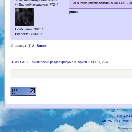
AFN Prime Atlantic появились на 4127 L 
-> Вас поблагодарили: 77244
ушли
Сообщений: 30137
Респект: +7343/-0
Страницы: [
1
]
2
Вверх
U4ELSAT
»
Технический раздел форума
»
Архив
»
SES-4, 22W
SMF 2.0.1
XHTML
RSS
Мобил
Размер з