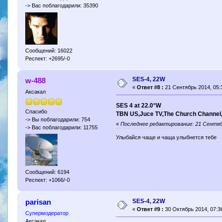
-> Вас поблагодарили: 35390
Сообщений: 16022
Респект: +2695/-0
SES-4, 22W
w-488
«
Ответ #8 :
21 Сентябрь 2014, 05:
Аксакал
SES 4 at 22.0°W
Спасибо
TBN US,Juce TV,The Church Channel,S
-> Вы поблагодарили: 754
«
Последнее редактирование: 21 Сентябр
-> Вас поблагодарили: 11755
Улыбайся чаще и чаща улыбнется тебе
Сообщений: 6194
Респект: +1066/-0
SES-4, 22W
parisan
«
Ответ #9 :
30 Октябрь 2014, 07:36
Супермодератор
Аксакал