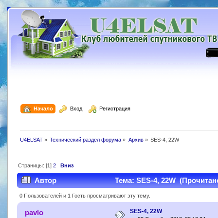
  Начало
  Вход
  Регистрация
U4ELSAT
»
Технический раздел форума
»
Архив
»
SES-4, 22W
Страницы: [
1
]
2
Вниз
Автор
Тема: SES-4, 22W (Прочитано
0 Пользователей и 1 Гость просматривают эту тему.
SES-4, 22W
pavlo