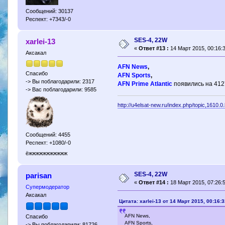
Сообщений: 30137
Респект: +7343/-0
SES-4, 22W
xarlei-13
«
Ответ #13 :
14 Март 2015, 00:16:3
Аксакал
AFN News
,
Спасибо
AFN Sports
,
-> Вы поблагодарили: 2317
AFN Prime Atlantic
появились на 412
-> Вас поблагодарили: 9585
http://u4elsat-new.ru/index.php/topic,1610.0
Сообщений: 4455
Респект: +1080/-0
ёжжжжжжжжжжж
SES-4, 22W
parisan
«
Ответ #14 :
18 Март 2015, 07:26:5
Супермодератор
Аксакал
Цитата: xarlei-13 от 14 Март 2015, 00:16:
AFN News,
Спасибо
AFN Sports,
-> Вы поблагодарили: 81726